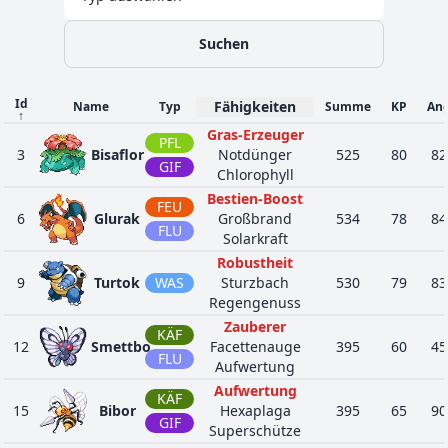
Regulierung
Fellkleid
Suchen
Munterkeit
48
506
Yorkleff
NOR
275
45
Mitnahme
Angsthase
Id
Fähigkeiten
Name
Typ
Summe
KP
An
↑
Fellkleid
Gras-Erzeuger
PFL
Bedroher
66
507
Terribark
NOR
370
65
3
Bisaflor
Notdünger
525
80
82
Sandscharrer
GIF
Chlorophyll
Rauflust
Bestien-Boost
FEU
Fellkleid
6
Glurak
Großbrand
534
78
84
Bedroher
FLU
78
508
Bissbark
NOR
500
85
Solarkraft
Sandscharrer
Robustheit
Rauflust
9
Turtok
WAS
Sturzbach
530
79
83
Schnellschuss
Regengenuss
KÄF
Hexaplaga
48
589
Cavalanzas
495
70
Zauberer
Panzerhaut
STA
KÄF
12
Smettbo
Facettenauge
395
60
45
Partikelschutz
FLU
Aufwertung
Drachenkiefer
Aufwertung
Rivalität
KÄF
48
610
Milza
DRA
320
46
15
Bibor
Hexaplaga
395
65
90
Überbrückung
GIF
Superschütze
Anspannung