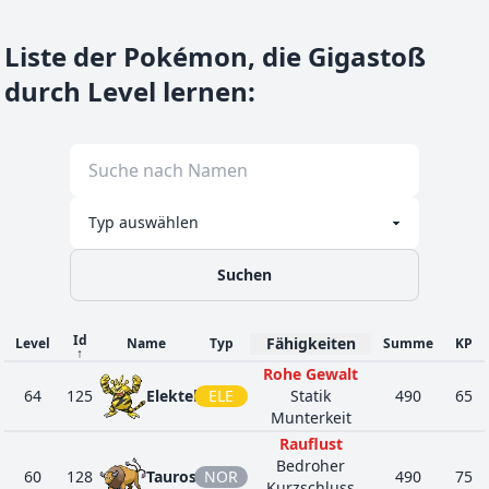
Liste der Pokémon, die Gigastoß
durch Level lernen
:
Suchen
Id
Fähigkeiten
Level
Name
Typ
Summe
KP
↑
Rohe Gewalt
64
125
Elektek
ELE
Statik
490
65
Munterkeit
Rauflust
Bedroher
60
128
Tauros
NOR
490
75
Kurzschluss