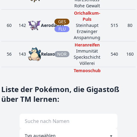
Rohe Gewalt
Orichalkum-
Puls
GES
60
142
Aerodactyl
Steinhaupt
515
80
FLU
Erzwinger
Anspannung
Heranreifen
Immunität
56
143
Relaxo
NOR
540
160
Speckschicht
Völlerei
Temposchub
50
232
Donphan
BOD
Robustheit
500
90
Sandschleier
Liste der Pokémon, die Gigastoß
Sandscharrer
GES
59
248
Despotar
Sandsturm
600
100
über TM lernen
:
UNL
Anspannung
Rohe Gewalt
64
466
Elevoltek
ELE
Starthilfe
540
75
Munterkeit
Geistiges Auge
72
486
Regigigas
NOR
Saumselig
670
110