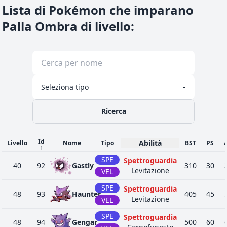
Lista di Pokémon che imparano
Palla Ombra di livello
:
Ricerca
Id
Abilità
Livello
Nome
Tipo
BST
PS
A
↑
SPE
Spettroguardia
40
92
Gastly
310
30
Levitazione
VEL
SPE
Spettroguardia
48
93
Haunter
405
45
Levitazione
VEL
SPE
Spettroguardia
48
94
Gengar
500
60