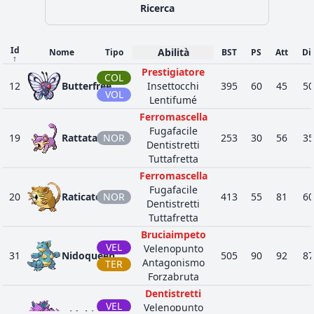
Agitazione
Ricerca
42
356
Dusclops
SPE
Pressione
455
40
Indagine
Magicscudo
Id
Abilità
Nome
Tipo
BST
PS
Att
Di
↑
SPE
Scoppio
20
425
Drifloon
348
90
Prestigiatore
COL
Agiltecnica
VOL
12
Butterfree
Insettocchi
395
60
45
50
Bruciaimpeto
VOL
Lentifumé
Magicscudo
Ferromascella
SPE
Scoppio
20
426
Drifblim
498
150
Fugafacile
Agiltecnica
19
Rattata
NOR
VOL
253
30
56
35
Dentistretti
Bruciaimpeto
Tuttafretta
Vaso Nefasto
SPE
Ferromascella
45
442
Spiritomb
Pressione
485
50
BUI
Fugafacile
Intrapasso
20
Raticate
NOR
413
55
81
60
Dentistretti
Agitazione
Tuttafretta
42
477
Dusknoir
SPE
Pressione
525
45
1
Bruciaimpeto
Indagine
VEL
Velenopunto
31
Nidoqueen
505
90
92
87
Scendineve
GHI
Antagonismo
TER
61
478
Froslass
Mantelneve
480
70
Forzabruta
SPE
Corpofunesto
Dentistretti
Sale Purificante
VEL
Velenopunto
40
562
Yamask
SPE
303
38