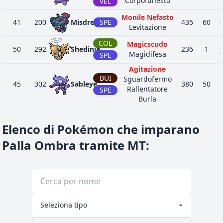
Corpofunesto
VEL
Monile Nefasto
41
200
Misdreavus
SPE
435
60
Levitazione
COL
Magicscudo
50
292
Shedinja
236
1
Magidifesa
SPE
Agitazione
BUI
Sguardofermo
45
302
Sableye
380
50
Rallentatore
SPE
Burla
Spettroguardia
Insonnia
Elenco di Pokémon che imparano
30
353
Shuppet
SPE
295
44
Indagine
Corpofunesto
Palla Ombra tramite MT
:
Spettroguardia
Insonnia
30
354
Banette
SPE
455
64
1
Indagine
Corpofunesto
Agitazione
40
355
Duskull
SPE
Levitazione
295
20
Indagine