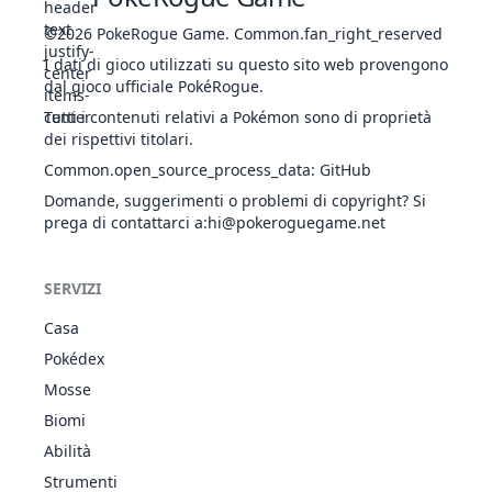
898
Calyrex
Sintonia
680
100
165
150
GHI
©2026
PokeRogue Game
.
Common.fan_right_reserved
Equina
Coglibacche
I dati di gioco utilizzati su questo sito web provengono
PSI
898
Calyrex
Sintonia
680
100
85
80
dal gioco ufficiale PokéRogue.
SPE
Equina
Tutti i contenuti relativi a Pokémon sono di proprietà
Maturazione
dei rispettivi titolari.
ERB
928
Smoliv
Sveglialampo
260
41
35
45
NOR
Common.open_source_process_data
:
GitHub
Coglibacche
Domande, suggerimenti o problemi di copyright? Si
Maturazione
ERB
prega di contattarci a
929
Dolliv
:hi@pokeroguegame.net
Sveglialampo
354
52
53
60
NOR
Coglibacche
Maturazione
ERB
SERVIZI
930
Arboliva
Spargisemi
510
78
69
90
NOR
Coglibacche
Casa
Maturazione
ERB
Pokédex
2103
Exeggutor
Indagine
530
95
105
85
DRA
Coglibacche
Mosse
Biomi
Abilità
Strumenti