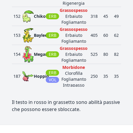
Rigenergia
Grassospesso
152
Chikorita
ERB
Erbaiuto
318
45
49
65
Fogliamanto
Grassospesso
153
Bayleef
ERB
Erbaiuto
405
60
62
80
Fogliamanto
Grassospesso
154
Meganium
ERB
Erbaiuto
525
80
82
100
Fogliamanto
Morbidone
ERB
Clorofilla
187
Hoppip
250
35
35
40
Fogliamanto
VOL
Intrapasso
Morbidone
ERB
Clorofilla
188
Skiploom
340
55
45
50
Il testo in rosso in grassetto sono abilità passive
Fogliamanto
VOL
che possono essere sbloccate.
Intrapasso
Morbidone
ERB
Clorofilla
189
Jumpluff
460
75
55
70
Fogliamanto
VOL