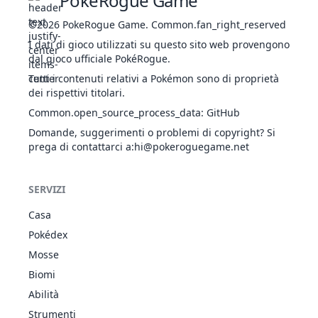
PokeRogue Game
253
Grovyle
ERB
Erbaiuto
405
50
65
4
Agiltecnica
©2026
PokeRogue Game
.
Common.fan_right_reserved
Lentifumé
I dati di gioco utilizzati su questo sito web provengono
254
Sceptile
ERB
Erbaiuto
530
70
85
6
dal gioco ufficiale PokéRogue.
Agiltecnica
Tutti i contenuti relativi a Pokémon sono di proprietà
Grassospesso
dei rispettivi titolari.
387
Turtwig
ERB
Erbaiuto
318
55
68
6
Guscioscudo
Common.open_source_process_data
:
GitHub
Grassospesso
Domande, suggerimenti o problemi di copyright? Si
388
Grotle
ERB
Erbaiuto
405
75
89
8
prega di contattarci a
:hi@pokeroguegame.net
Guscioscudo
Grassospesso
ERB
389
Torterra
Erbaiuto
525
95
109
1
SERVIZI
TER
Guscioscudo
Casa
Multisquame
495
Snivy
ERB
Erbaiuto
308
45
45
5
Pokédex
Inversione
Mosse
Multisquame
Biomi
496
Servine
ERB
Erbaiuto
413
60
60
7
Inversione
Abilità
Multisquame
Strumenti