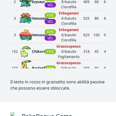
2
Ivysaur
Erbaiuto
405
60
62
6
VEL
Clorofilla
Erbogenesi
ERB
3
Venusaur
Erbaiuto
525
80
82
8
VEL
Clorofilla
Erbogenesi
ERB
3
Venusaur
Erbaiuto
625
100
90
1
VEL
Clorofilla
Grassospesso
152
Chikorita
ERB
Erbaiuto
318
45
49
6
Fogliamanto
Grassospesso
153
Bayleef
ERB
Erbaiuto
405
60
62
8
Fogliamanto
Grassospesso
Il testo in rosso in grassetto sono abilità passive
154
Meganium
ERB
Erbaiuto
525
80
82
1
che possono essere sbloccate.
Fogliamanto
Lentifumé
252
Treecko
ERB
Erbaiuto
310
40
45
3
Agiltecnica
Lentifumé