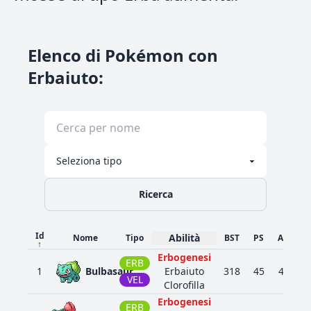
Elenco di Pokémon con
Erbaiuto
:
Ricerca
Id
Abilità
Nome
Tipo
BST
PS
Att
D
↑
Erbogenesi
ERB
1
Bulbasaur
Erbaiuto
318
45
49
4
VEL
Clorofilla
Erbogenesi
ERB