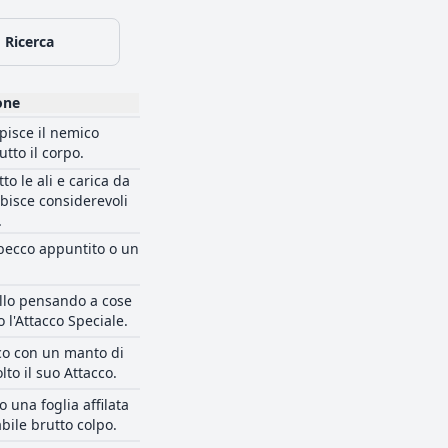
Ricerca
one
lpisce il nemico
tto il corpo.
to le ali e carica da
ubisce considerevoli
.
 becco appuntito o un
.
ello pensando a cose
 l'Attacco Speciale.
ico con un manto di
to il suo Attacco.
 una foglia affilata
ile brutto colpo.