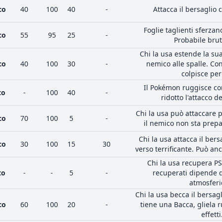
co
40
100
40
-
Attacca il bersaglio c
Foglie taglienti sferzan
co
55
95
25
-
Probabile brut
Chi la usa estende la sua
co
40
100
30
-
nemico alle spalle. Co
colpisce per
Il Pokémon ruggisce con
to
-
100
40
-
ridotto l'attacco de
Chi la usa può attaccare p
co
70
100
5
-
il nemico non sta prep
Chi la usa attacca il be
co
30
100
15
30
verso terrificante. Può an
Chi la usa recupera PS
to
-
-
5
-
recuperati dipende d
atmosferi
Chi la usa becca il bersagl
co
60
100
20
-
tiene una Bacca, gliela r
effetti