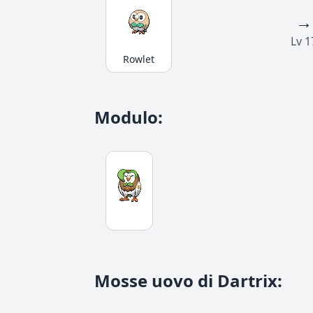
→
Lv 1
Rowlet
Modulo
:
Mosse uovo di Dartrix
: