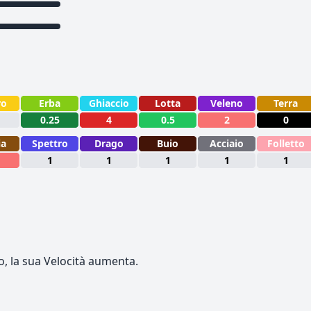
ro
Erba
Ghiaccio
Lotta
Veleno
Terra
0.25
4
0.5
2
0
ia
Spettro
Drago
Buio
Acciaio
Folletto
1
1
1
1
1
, la sua Velocità aumenta.