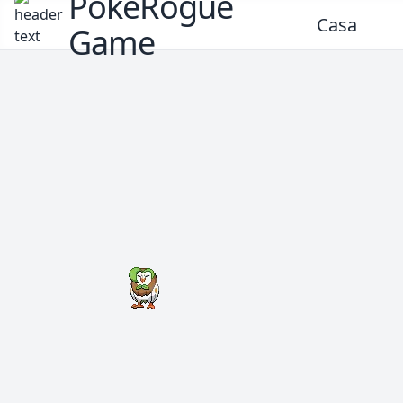
PokeRogue
Casa
Game