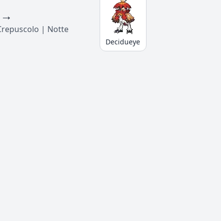
→
Crepuscolo | Notte
Decidueye