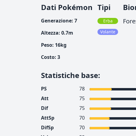
Dati Pokémon
Tipi
Bio
Fore
Generazione
:
7
Erba
Volante
Altezza
:
0.7
m
Peso
:
16
kg
Costo
:
3
Statistiche base
:
PS
78
Att
75
Dif
75
AttSp
70
DifSp
70