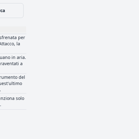
rca
sfrenata per
Attacco, la
uano in aria.
raventati a
strumento del
uest'ultimo
.
nziona solo
.