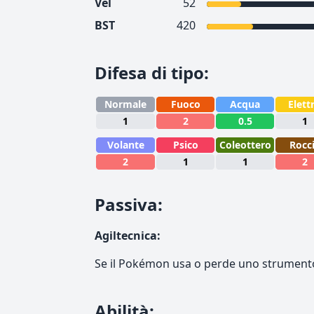
Vel
52
BST
420
Difesa di tipo
:
Normale
Fuoco
Acqua
Elett
1
2
0.5
1
Volante
Psico
Coleottero
Rocc
2
1
1
2
Passiva
:
Agiltecnica
:
Se il Pokémon usa o perde uno strumento
Abilità
: