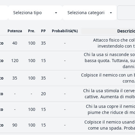
Descrizi
Potenza
Pre.
PP
Probabilità
(%)
Attacco fisico che co
co
40
100
35
-
investendolo con tu
Chi la usa si nasconde sot
co
120
100
15
-
bassa quota. Tuttavia, s
danni
Colpisce il nemico con un
co
35
100
35
-
corno
Chi la usa stimola il cerv
to
-
-
20
-
cattive. Aumenta di molto
Chi la usa copre il nem
to
-
100
15
-
piume che riduce di mol
Colpisce il nemico usando
co
90
100
15
-
come una spada. Probab