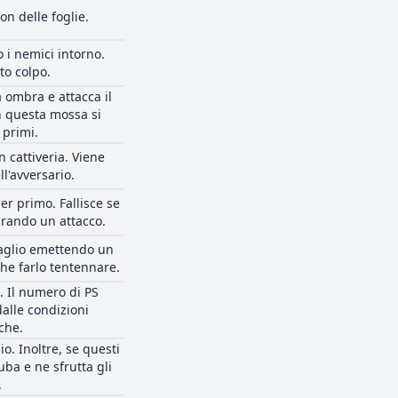
on delle foglie.
o i nemici intorno.
to colpo.
 ombra e attacca il
n questa mossa si
 primi.
 cattiveria. Viene
ll'avversario.
er primo. Fallisce se
arando un attacco.
rsaglio emettendo un
che farlo tentennare.
. Il numero di PS
alle condizioni
che.
io. Inoltre, se questi
uba e ne sfrutta gli
.