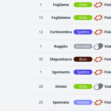
1
Fogliame
Erba
Fisi
15
Foglielama
Erba
Fisi
12
Furtivombra
Spettro
Fisi
1
Ruggito
Normale
Sta
35
Sbigoattacco
Buio
Fisi
1
Sgomento
Spettro
Fisi
20
Sintesi
Erba
Sta
25
Spennata
Volante
Fisi