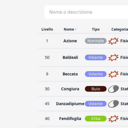
Livello
Nome
↑
Tipo
Categoria
1
Azione
Normale
Fisi
50
Baldeali
Volante
Fisi
9
Beccata
Volante
Fisi
30
Congiura
Buio
Sta
45
Danzadipiume
Volante
Sta
40
Fendifoglia
Erba
Fisi