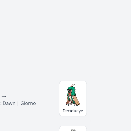
→
o: Dawn | Giorno
Decidueye