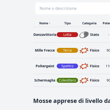
Nome
↑
Tipo
Categoria
Pote
Danzavittoria
Lotta
Stato
-
Mille Frecce
Terra
Fisico
9
Poltergeist
Spettro
Fisico
11
Schermaglia
Coleottero
Fisico
9
Mosse apprese di livello d