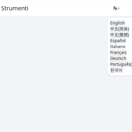
Strumenti
English
中文(简体)
中文(繁體)
Español
Italiano
Français
Deutsch
Português(
한국어