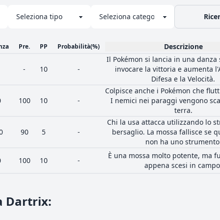
Rice
Descrizione
nza
Pre.
PP
Probabilità
(%)
Il Pokémon si lancia in una danza 
-
10
-
invocare la vittoria e aumenta l'
Difesa e la Velocità.
Colpisce anche i Pokémon che flutt
0
100
10
-
I nemici nei paraggi vengono sca
terra.
Chi la usa attacca utilizzando lo 
0
90
5
-
bersaglio. La mossa fallisce se q
non ha uno strumento
È una mossa molto potente, ma fu
0
100
10
-
appena scesi in campo
a Dartrix
: