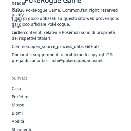
PokeRogue Game
ERB
Risplendi
756
Shiinotic
405
60
45
80
Spargispora
FOL
©2026
PokeRogue Game
.
Common.fan_right_reserved
Copripioggia
I dati di gioco utilizzati su questo sito web provengono
Amicoscudo
dal gioco ufficiale PokéRogue.
Fiorvelo
764
Comfey
FOL
485
51
52
90
Primacura
Tutti i contenuti relativi a Pokémon sono di proprietà
Alternacura
dei rispettivi titolari.
Primacura
Common.open_source_process_data
ERB
:
GitHub
Tapu
787
Erbogenesi
570
70
130
115
Bulu
FOL
Domande, suggerimenti o problemi di copyright? Si
Telepatia
prega di contattarci a
:hi@pokeroguegame.net
Primacura
ERB
1012
Poltchageist
Ospitalità
308
40
45
45
SPE
Antifuoco
SERVIZI
Primacura
ERB
1012
Poltchageist
Ospitalità
308
40
45
45
Casa
SPE
Antifuoco
Pokédex
Primacura
ERB
Mosse
1013
Sinistcha
Ospitalità
508
71
60
106
SPE
Antifuoco
Biomi
Primacura
Abilità
ERB
1013
Sinistcha
Ospitalità
508
71
60
106
SPE
Strumenti
Antifuoco