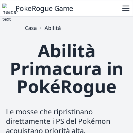
PokeRogue Game
Casa
Abilità
Abilità
Primacura in
PokéRogue
Le mosse che ripristinano
direttamente i PS del Pokémon
acquistano priorità alta.