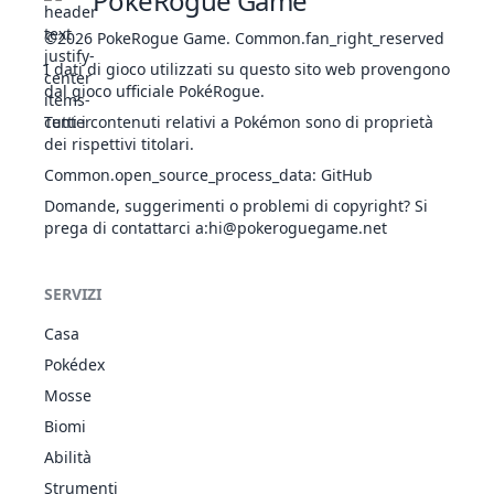
PokeRogue Game
DRA
Unghiedure
1005
Lunaruggente
590
105
139
71
Paleoattivazione
BUI
©2026
PokeRogue Game
.
Common.fan_right_reserved
I dati di gioco utilizzati su questo sito web provengono
ACQ
Ultraboost
1009
Acquecrespe
590
99
83
91
dal gioco ufficiale PokéRogue.
Paleoattivazione
DRA
Tutti i contenuti relativi a Pokémon sono di proprietà
FUO
Ultraboost
1020
dei rispettivi titolari.
Vampeaguzze
590
105
115
121
Paleoattivazione
DRA
Common.open_source_process_data
:
GitHub
ELE
Ultraboost
1021
Domande, suggerimenti o problemi di copyright? Si
Furiatonante
590
125
73
91
Paleoattivazione
DRA
prega di contattarci a
:hi@pokeroguegame.net
SERVIZI
Casa
Pokédex
Mosse
Biomi
Abilità
Strumenti