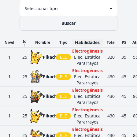
Liviano
Electrogénesis
Elec. Estática
309
Electrike
ELÉ
295
40
45
40
Pararrayos
Buscar
Menos
Adaptable
NOR
333
Swablu
Cura Natural
310
45
40
60
Id
Habilidades
Nivel
Nombre
Tipo
Total
PS
At
VOL
↑
Aclimatación
Electrogénesis
Ignorante
1
25
Pikachu
ELÉ
Elec. Estática
320
35
5
AGU
Nado Rápido
458
Mantyke
345
45
20
50
Pararrayos
Absorbe Agua
VOL
Electrogénesis
Velo Agua
1
25
Pikachu
ELÉ
Elec. Estática
430
45
8
Absorbe Agua
Pararrayos
513
Pansear
FUE
Gula
316
50
53
48
Electrogénesis
Mar Llamas
1
25
Pikachu
ELÉ
Elec. Estática
430
45
8
Herbívoro
Pararrayos
515
Panpour
AGU
Gula
316
50
53
48
Electrogénesis
Torrente
1
25
Pikachu
ELÉ
Elec. Estática
430
45
8
Nevada
Pararrayos
615
Cryogonal
HIE
515
80
50
50
Levitación
Electrogénesis
Mutatipo
1
25
Pikachu
ELÉ
Elec. Estática
430
45
8