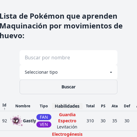
Lista de Pokémon que aprenden
Maquinación por movimientos de
huevo
:
Buscar
Id
Habilidades
Nombre
Tipo
Total
PS
Ata
Def
↑
Guardia
FAN
92
Gastly
Espectro
310
30
35
30
VEN
Levitación
Electrogénesis