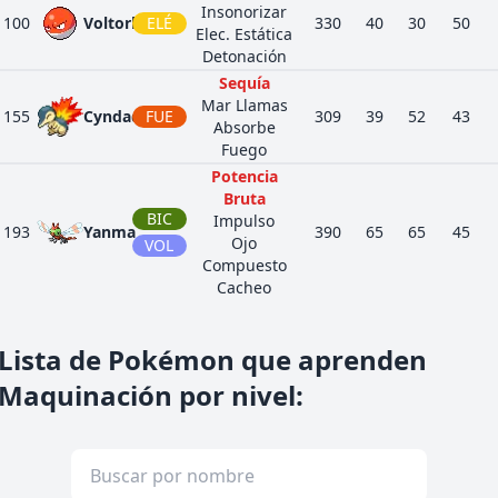
Insonorizar
100
Voltorb
ELÉ
330
40
30
50
Elec. Estática
Detonación
Sequía
Mar Llamas
155
Cyndaquil
FUE
309
39
52
43
Absorbe
Fuego
Potencia
Bruta
BIC
Impulso
193
Yanma
390
65
65
45
Ojo
VOL
Compuesto
Cacheo
Transistor
243
Raikou
ELÉ
Presión
580
90
85
75
Lista de Pokémon que aprenden
Fuerza Mental
Ignorante
Maquinación por nivel
:
245
Suicune
AGU
Presión
580
100
75
115
Fuerza Mental
Cromolente
252
Treecko
PLA
Espesura
310
40
45
35