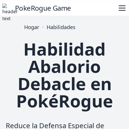
PokeRogue Game
Hogar
Habilidades
Habilidad
Abalorio
Debacle en
PokéRogue
Reduce la Defensa Especial de