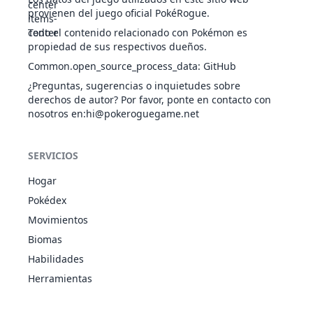
provienen del juego oficial PokéRogue.
Muro Mágico
FAN
Detonación
Todo el contenido relacionado con Pokémon es
426
Drifblim
498
150
80
Liviano
VOL
propiedad de sus respectivos dueños.
Ímpetu Ardiente
Common.open_source_process_data
:
GitHub
Recogida
¿Preguntas, sugerencias o inquietudes sobre
Flexibilidad
509
Purrloin
SIN
281
41
50
derechos de autor? Por favor, ponte en contacto con
Liviano
nosotros en
:hi@pokeroguegame.net
Bromista
Recogida
Flexibilidad
510
Liepard
SIN
446
64
88
SERVICIOS
Liviano
Bromista
Hogar
Mutatipo
Pokédex
Hidratación
617
Accelgor
BIC
495
80
70
Movimientos
Viscosidad
Liviano
Biomas
Cuerpo
Habilidades
Horneado
684
Swirlix
HAD
341
62
48
Herramientas
Velo Dulce
Liviano
Cuerpo