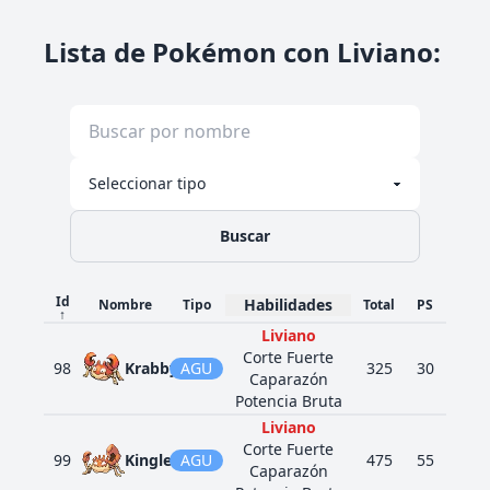
Lista de Pokémon con Liviano
:
Buscar
Id
Habilidades
Nombre
Tipo
Total
PS
Ata
↑
Liviano
Corte Fuerte
98
Krabby
AGU
325
30
105
Caparazón
Potencia Bruta
Liviano
Corte Fuerte
99
Kingler
AGU
475
55
130
Caparazón