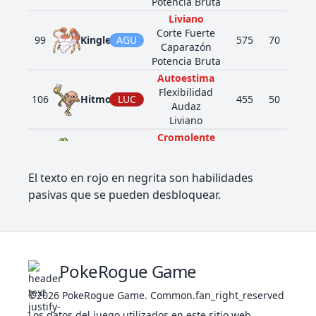
Potencia Bruta
Liviano
Corte Fuerte
99
Kingler
AGU
575
70
165
Caparazón
Potencia Bruta
Autoestima
Flexibilidad
106
Hitmonlee
LUC
455
50
120
Audaz
Liviano
Cromolente
252
Treecko
PLA
Espesura
310
40
45
Liviano
El texto en rojo en negrita son habilidades
Cromolente
pasivas que se pueden desbloquear.
253
Grovyle
PLA
Espesura
405
50
65
Liviano
Cromolente
254
Sceptile
PLA
Espesura
530
70
85
Liviano
PokeRogue Game
Muro Mágico
FAN
Detonación
425
Drifloon
348
90
50
©2026
PokeRogue Game
.
Common.fan_right_reserved
Liviano
VOL
Los datos del juego utilizados en este sitio web
Ímpetu Ardiente