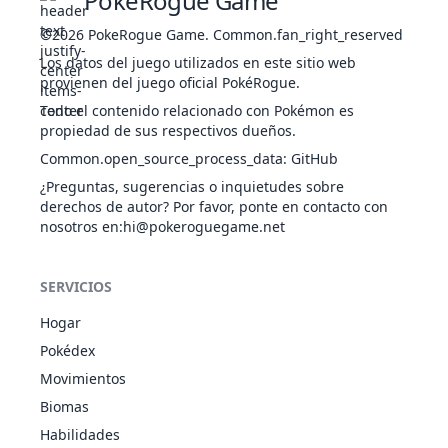
PokeRogue Game
Sebo
©2026
153
PokeRogue Game
Bayleef
PLA
.
Common.fan_right_reserved
Espesura
405
60
62
Defensa Hoja
Los datos del juego utilizados en este sitio web
Sebo
provienen del juego oficial PokéRogue.
154
Meganium
PLA
Espesura
525
80
82
Todo el contenido relacionado con Pokémon es
Defensa Hoja
propiedad de sus respectivos dueños.
Nebulogénesis
Common.open_source_process_data
:
GitHub
AGU
Sebo
183
Marill
250
70
20
Potencia
HAD
¿Preguntas, sugerencias o inquietudes sobre
Herbívoro
derechos de autor? Por favor, ponte en contacto con
nosotros en
:hi@pokeroguegame.net
Nebulogénesis
AGU
Sebo
184
Azumarill
420
100
50
Potencia
HAD
SERVICIOS
Herbívoro
Sebo
Hogar
Recogida
216
Teddiursa
NOR
330
60
80
Pokédex
Pies Rápidos
Recogemiel
Movimientos
Sebo
Biomas
Agallas
217
Ursaring
NOR
500
90
130
Habilidades
Pies Rápidos