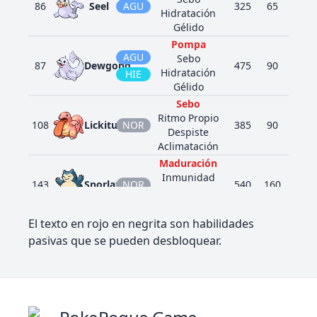
86
Seel
AGU
325
65
45
Hidratación
Gélido
Pompa
AGU
Sebo
87
Dewgong
475
90
70
Hidratación
HIE
Gélido
Sebo
Ritmo Propio
108
Lickitung
NOR
385
90
55
Despiste
Aclimatación
Maduración
Inmunidad
143
Snorlax
NOR
540
160
110
Sebo
Gula
El texto en rojo en negrita son habilidades
Maduración
Inmunidad
pasivas que se pueden desbloquear.
143
Snorlax
NOR
640
200
130
Sebo
Gula
Sebo
152
Chikorita
PLA
Espesura
318
45
49
Defensa Hoja