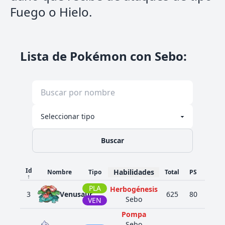
Fuego o Hielo.
Lista de Pokémon con Sebo
:
Buscar
Id
Habilidades
Nombre
Tipo
Total
PS
Ata
↑
PLA
Herbogénesis
3
Venusaur
625
80
100
Sebo
VEN
Pompa
Sebo