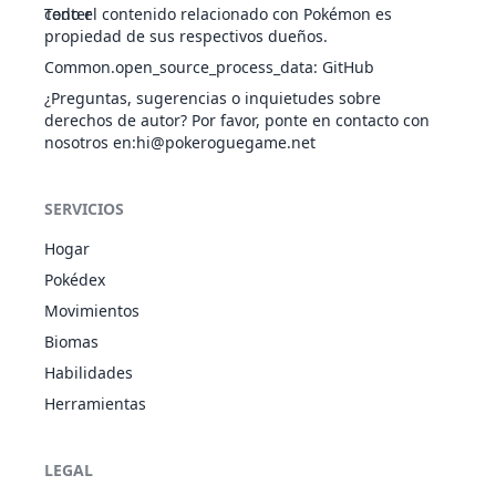
Cabeza de
Todo el contenido relacionado con Pokémon es
ACE
Físico
80
100
15
3
Hierro
propiedad de sus respectivos dueños.
Common.open_source_process_data
:
GitHub
¿Preguntas, sugerencias o inquietudes sobre
Cabezazo Zen
PSÍ
Físico
80
90
15
2
derechos de autor? Por favor, ponte en contacto con
nosotros en
:hi@pokeroguegame.net
Canon
NOR
Especial
60
100
15
SERVICIOS
Hogar
Pokédex
Carantoña
HAD
Físico
90
90
10
1
Movimientos
Biomas
Habilidades
Cascabel Cura
NOR
Estado
-
-
5
Herramientas
LEGAL
Cola Férrea
ACE
Físico
100
75
15
3