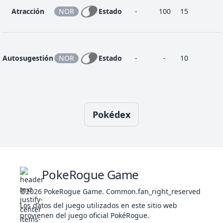
Atracción
NOR
Estado
-
100
15
Autosugestión
NOR
Estado
-
-
10
Avalancha
ROC
Físico
75
90
10
3
Pokédex
Avivar
NOR
Estado
-
-
30
Bofetón Lodo
TIE
Especial
20
100
10
1
PokeRogue Game
©2026
PokeRogue Game
.
Common.fan_right_reserved
Bola Sombra
FAN
Especial
80
100
15
2
Los datos del juego utilizados en este sitio web
provienen del juego oficial PokéRogue.