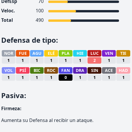
DefEsp
70
Veloc.
100
Total
490
Defensa de tipo
:
NOR
FUE
AGU
ELÉ
PLA
HIE
LUC
VEN
TIE
1
1
1
1
1
1
2
1
1
VOL
PSÍ
BIC
ROC
FAN
DRA
SIN
ACE
HAD
1
1
1
1
0
1
1
1
1
Pasiva
:
Firmeza
:
Aumenta su Defensa al recibir un ataque.