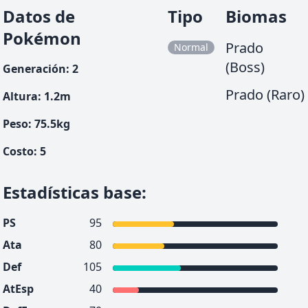
Datos de
Tipo
Biomas
Pokémon
Prado
Normal
(Boss)
Generación
:
2
Prado (Raro)
Altura
:
1.2
m
Peso
:
75.5
kg
Costo
:
5
Estadísticas base
:
PS
95
Ata
80
Def
105
AtEsp
40