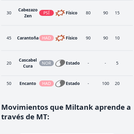
Cabezazo
30
PSÍ
Físico
80
90
15
Zen
45
Carantoña
HAD
Físico
90
90
10
Cascabel
20
NOR
Estado
-
-
5
Cura
50
Encanto
HAD
Estado
-
100
20
Fuerza
55
TIE
Físico
95
95
10
Equina
Movimientos que Miltank aprende a
Golpe
través de MT
:
25
NOR
Físico
70
100
15
Cabeza
Golpe