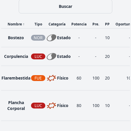
Buscar
Nombre
↑
Tipo
Categoría
Potencia
Pre.
PP
Oportun
Bostezo
NOR
Estado
-
-
10
-
Corpulencia
LUC
Estado
-
-
20
-
Flarembestida
FUE
Físico
60
100
20
10
Plancha
LUC
Físico
80
100
10
-
Corporal