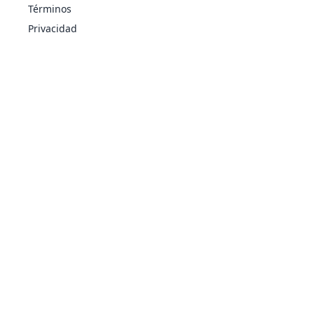
Términos
Privacidad
Confidencia
NOR
Estado
-
-
20
Contoneo
NOR
Estado
-
85
15
Contraataque
LUC
Físico
-
100
20
Cuerpo
ACE
Físico
-
100
10
Pesado
Danza Lluvia
AGU
Estado
-
-
5