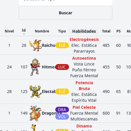
Buscar
Id
Habilidades
Nivel
Nombre
Tipo
Total
PS
At
↑
Electrogénesis
1
26
Raichu
ELÉ
Elec. Estática
485
60
9
Pararrayos
Autoestima
Vista Lince
24
107
Hitmonchan
LUC
455
50
10
Puño Férreo
Fuerza Mental
Potencia
Bruta
28
125
Electabuzz
ELÉ
490
65
8
Elec. Estática
Espíritu Vital
Piel Celeste
DRA
1
149
Dragonite
Fuerza Mental
600
91
13
VOL
Multiescamas
Dinamo