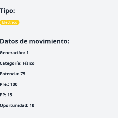
Tipo
:
Eléctrico
Datos de movimiento
:
Generación
:
1
Categoría
:
Físico
Potencia
:
75
Pre.
:
100
PP:
15
Oportunidad
:
10