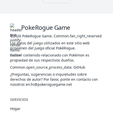
Muro Mágico
Piel Eléctrica
Compiescolta
Cálculo Final
Gran Encanto
36
Clefable
HAD
483
95
70
7
Muro Mágico
PokeRogue Game
Ignorante
Potencia
©2026
PokeRogue Game
.
Common.fan_right_reserved
NOR
Gran Encanto
39
Jigglypuff
270
115
45
2
Los datos del juego utilizados en este sitio web
Tenacidad
HAD
provienen del juego oficial PokéRogue.
Compiescolta
Todo el contenido relacionado con Pokémon es
Potencia
NOR
propiedad de sus respectivos dueños.
Gran Encanto
40
Wigglytuff
435
140
70
4
Tenacidad
HAD
Common.open_source_process_data
:
GitHub
Cacheo
¿Preguntas, sugerencias o inquietudes sobre
Puño Férreo
derechos de autor? Por favor, ponte en contacto con
Espíritu Vital
56
Mankey
LUC
305
40
80
3
nosotros en
:hi@pokeroguegame.net
Irascible
Competitivo
Puño Férreo
SERVICIOS
Espíritu Vital
57
Primeape
LUC
455
65
105
6
Irascible
Hogar
Competitivo