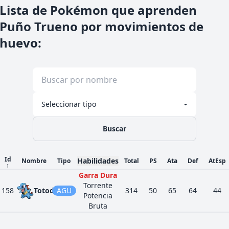
Lista de Pokémon que aprenden
Puño Trueno por movimientos de
huevo
:
Buscar
Id
Habilidades
Nombre
Tipo
Total
PS
Ata
Def
AtEsp
↑
Garra Dura
Torrente
158
Totodile
AGU
314
50
65
64
44
Potencia
Bruta