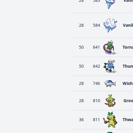
28
583
Vani
28
584
Vani
50
641
Torn
50
642
Thun
28
746
Wish
28
810
Gro
36
811
Thwa