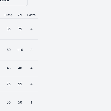
DifSp
Vel
Costo
35
75
4
60
110
4
45
40
4
75
55
4
56
50
1