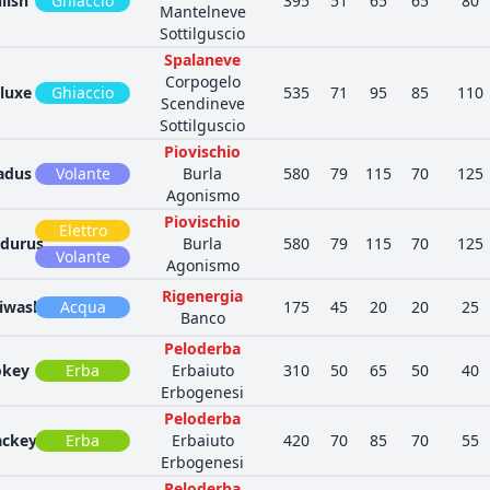
llish
Ghiaccio
395
51
65
65
80
Mantelneve
Sottilguscio
Spalaneve
Corpogelo
lluxe
Ghiaccio
535
71
95
85
110
Scendineve
Sottilguscio
Piovischio
adus
Volante
Burla
580
79
115
70
125
Agonismo
Piovischio
Elettro
durus
Burla
580
79
115
70
125
Volante
Agonismo
Rigenergia
iwashi
Acqua
175
45
20
20
25
Banco
Peloderba
okey
Erba
Erbaiuto
310
50
65
50
40
Erbogenesi
Peloderba
ckey
Erba
Erbaiuto
420
70
85
70
55
Erbogenesi
Peloderba