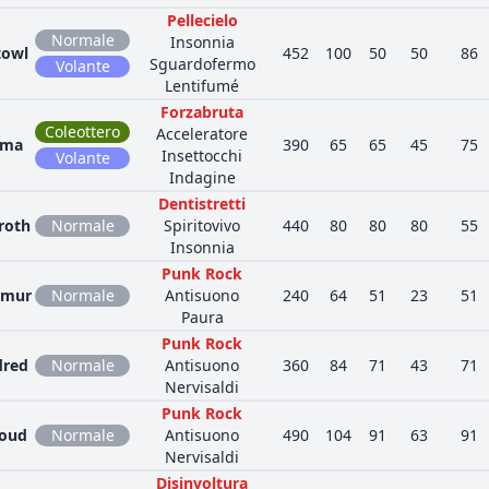
Pellecielo
Normale
Insonnia
towl
452
100
50
50
86
Sguardofermo
Volante
Lentifumé
Forzabruta
Coleottero
Acceleratore
nma
390
65
65
45
75
Insettocchi
Volante
Indagine
Dentistretti
roth
Normale
Spiritovivo
440
80
80
80
55
Insonnia
Punk Rock
smur
Normale
Antisuono
240
64
51
23
51
Paura
Punk Rock
dred
Normale
Antisuono
360
84
71
43
71
Nervisaldi
Punk Rock
loud
Normale
Antisuono
490
104
91
63
91
Nervisaldi
Disinvoltura