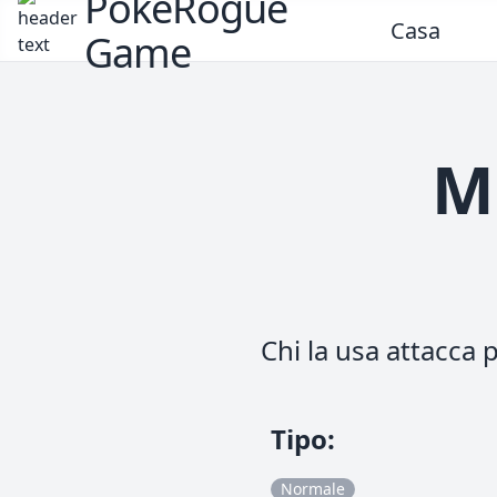
PokeRogue
Casa
Game
M
Chi la usa attacca
Tipo
:
Normale