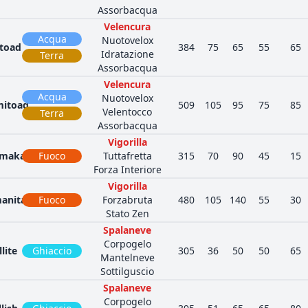
Assorbacqua
Velencura
Acqua
Nuotovelox
itoad
384
75
65
55
65
Idratazione
Terra
Assorbacqua
Velencura
Acqua
Nuotovelox
mitoad
509
105
95
75
85
Velentocco
Terra
Assorbacqua
Vigorilla
umaka
Fuoco
Tuttafretta
315
70
90
45
15
Forza Interiore
Vigorilla
anitan
Fuoco
Forzabruta
480
105
140
55
30
Stato Zen
Spalaneve
Corpogelo
llite
Ghiaccio
305
36
50
50
65
Mantelneve
Sottilguscio
Spalaneve
Corpogelo