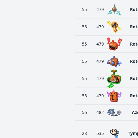
55
479
Ro
55
479
Ro
55
479
Ro
55
479
Ro
55
479
Ro
55
479
Ro
56
482
Az
28
535
Tym