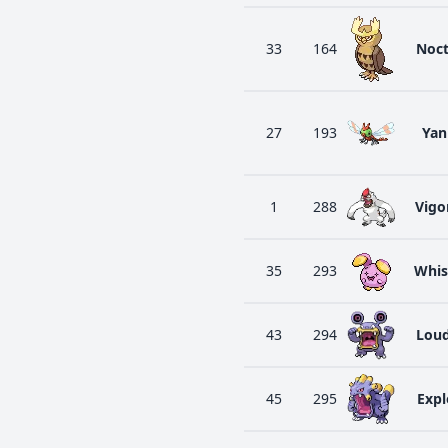
33
164
Noc
27
193
Ya
1
288
Vigo
35
293
Whi
43
294
Lou
45
295
Exp