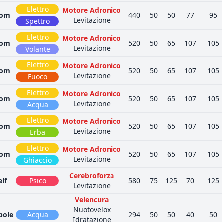
Elettro
Motore Adronico
tom
440
50
50
77
95
Levitazione
Spettro
Elettro
Motore Adronico
tom
520
50
65
107
105
Levitazione
Volante
Elettro
Motore Adronico
tom
520
50
65
107
105
Levitazione
Fuoco
Elettro
Motore Adronico
tom
520
50
65
107
105
Levitazione
Acqua
Elettro
Motore Adronico
tom
520
50
65
107
105
Levitazione
Erba
Elettro
Motore Adronico
tom
520
50
65
107
105
Levitazione
Ghiaccio
Cerebroforza
elf
Psico
580
75
125
70
125
Levitazione
Velencura
Nuotovelox
pole
Acqua
294
50
50
40
50
Idratazione