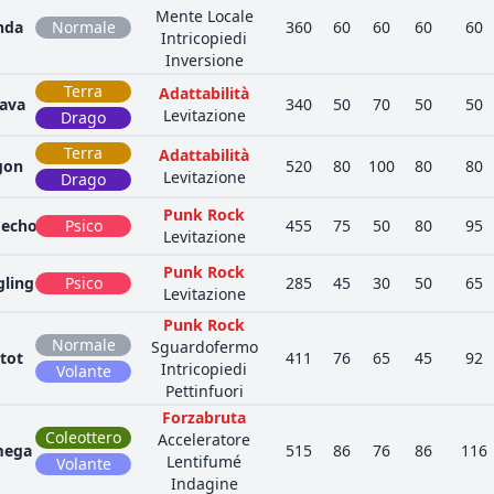
Mente Locale
nda
Normale
360
60
60
60
60
Intricopiedi
Inversione
Terra
Adattabilità
rava
340
50
70
50
50
Levitazione
Drago
Terra
Adattabilità
gon
520
80
100
80
80
Levitazione
Drago
Punk Rock
echo
Psico
455
75
50
80
95
Levitazione
Punk Rock
gling
Psico
285
45
30
50
65
Levitazione
Punk Rock
Normale
Sguardofermo
tot
411
76
65
45
92
Intricopiedi
Volante
Pettinfuori
Forzabruta
Coleottero
Acceleratore
mega
515
86
76
86
116
Lentifumé
Volante
Indagine