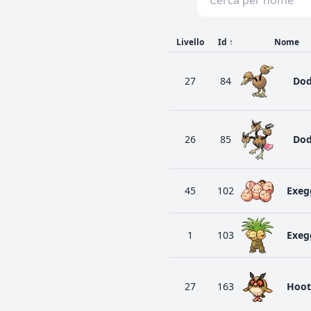
Livello
Id
↑
Nome
27
84
Do
26
85
Dod
45
102
Exeg
1
103
Exeg
27
163
Hoot