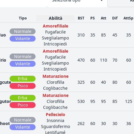
Abilità
Tipo
BST
PS
Att
Dif
AttSp
Amorefiliale
Normale
Fugafacile
duo
310
35
85
45
35
Sveglialampo
Volante
Intricopiedi
Amorefiliale
Normale
Fugafacile
rio
470
60
110
70
60
Sveglialampo
Volante
Intricopiedi
Maturazione
Erba
gcute
Clorofilla
325
60
40
80
60
Psico
Coglibacche
Maturazione
Erba
gutor
Clorofilla
530
95
95
85
125
Psico
Coglibacche
Pellecielo
Normale
Insonnia
hoot
262
60
30
30
36
Sguardofermo
Volante
Lentifumé