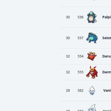
30
536
Palp
30
537
Seis
32
554
Dar
32
555
Darm
28
582
Vani