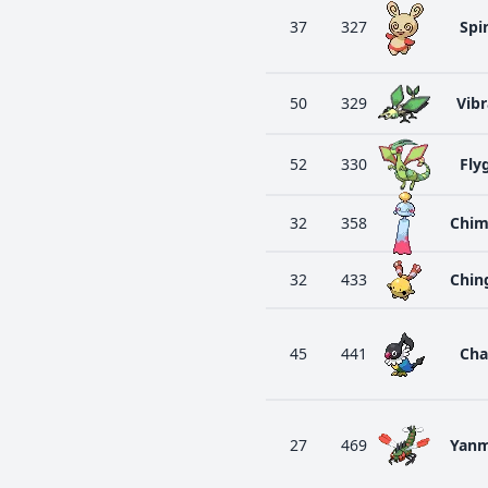
37
327
Spi
50
329
Vib
52
330
Fly
32
358
Chim
32
433
Chin
45
441
Cha
27
469
Yan