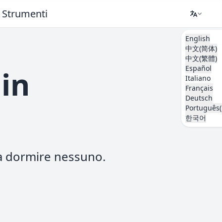
Strumenti
English
中文(简体)
中文(繁體)
Español
in
Italiano
Français
Deutsch
Português(
한국어
fa dormire nessuno.