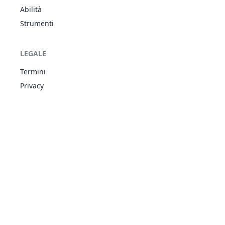
Campo
Abilità
FOL
Stato
-
-
10
-
Nebbioso
Strumenti
LEGALE
Carineria
FOL
Fisico
90
90
10
10
Termini
Privacy
Cascata
ACQ
Fisico
80
100
15
20
Centripugno
LOT
Fisico
150
100
20
-
Codacciaio
ACC
Fisico
100
75
15
30