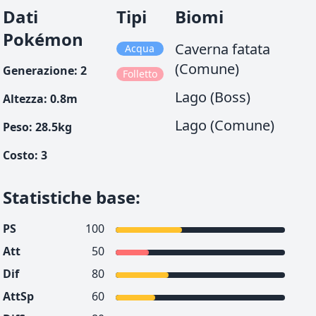
Dati
Tipi
Biomi
Pokémon
Caverna fatata
Acqua
(Comune)
Generazione
:
2
Folletto
Lago (Boss)
Altezza
:
0.8
m
Lago (Comune)
Peso
:
28.5
kg
Costo
:
3
Statistiche base
:
PS
100
Att
50
Dif
80
AttSp
60