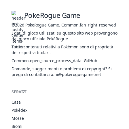
PokeRogue Game
©2026
PokeRogue Game
.
Common.fan_right_reserved
Battiterra
TER
Fisico
60
100
20
10
I dati di gioco utilizzati su questo sito web provengono
dal gioco ufficiale PokéRogue.
Tutti i contenuti relativi a Pokémon sono di proprietà
dei rispettivi titolari.
Bora
GHI
Speciale
110
70
5
10
Common.open_source_process_data
:
GitHub
Domande, suggerimenti o problemi di copyright? Si
prega di contattarci a
:hi@pokeroguegame.net
Breccia
LOT
Fisico
75
100
15
-
SERVIZI
Casa
Bullo
NOR
Stato
-
85
15
-
Pokédex
Mosse
Biomi