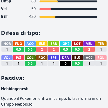
DifSp
80
Vel
50
BST
420
Difesa di tipo
:
NOR
FUO
ACQ
ELE
ERB
GHI
LOT
VEL
TER
1
0.5
0.5
2
2
0.5
0.5
2
1
VOL
PSI
COL
ROC
SPE
DRA
BUI
ACC
FOL
1
1
0.5
1
1
0
0.5
1
1
Passiva
:
Nebbiogenesi
:
Quando il Pokémon entra in campo, lo trasforma in un
Campo Nebbioso.