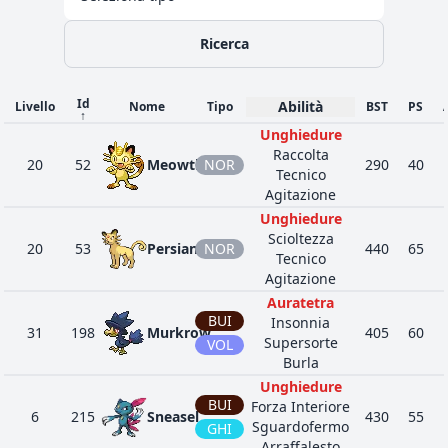
Ricerca
Id
Abilità
Livello
Nome
Tipo
BST
PS
↑
Unghiedure
Raccolta
20
52
Meowth
NOR
290
40
Tecnico
Agitazione
Unghiedure
Scioltezza
20
53
Persian
NOR
440
65
Tecnico
Agitazione
Auratetra
BUI
Insonnia
31
198
Murkrow
405
60
Supersorte
VOL
Burla
Unghiedure
BUI
Forza Interiore
6
215
Sneasel
430
55
Sguardofermo
GHI
Arraffalesto