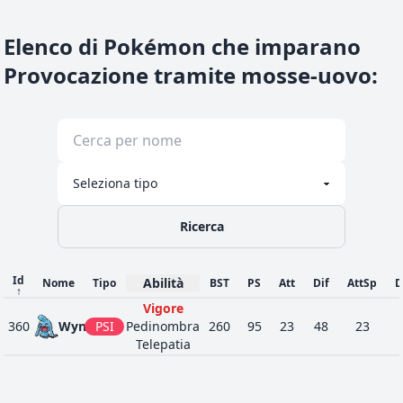
Elenco di Pokémon che imparano
Provocazione tramite mosse-uovo
:
Ricerca
Id
Abilità
Nome
Tipo
BST
PS
Att
Dif
AttSp
D
↑
Vigore
360
Wynaut
PSI
Pedinombra
260
95
23
48
23
Telepatia