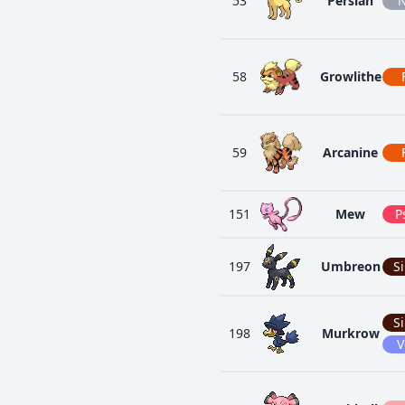
53
Persian
N
58
Growlithe
59
Arcanine
151
Mew
P
197
Umbreon
S
S
198
Murkrow
V