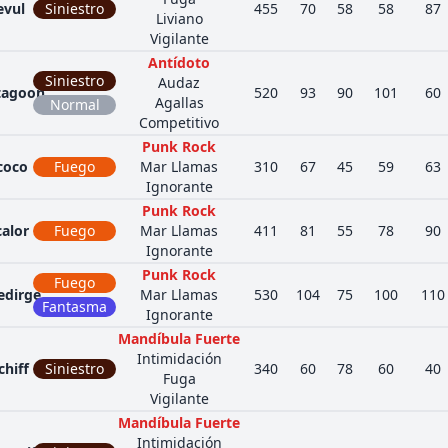
evul
Siniestro
455
70
58
58
87
Liviano
Vigilante
Antídoto
Siniestro
Audaz
tagoon
520
93
90
101
60
Agallas
Normal
Competitivo
Punk Rock
coco
Fuego
Mar Llamas
310
67
45
59
63
Ignorante
Punk Rock
alor
Fuego
Mar Llamas
411
81
55
78
90
Ignorante
Punk Rock
Fuego
edirge
Mar Llamas
530
104
75
100
110
Fantasma
Ignorante
Mandíbula Fuerte
Intimidación
hiff
Siniestro
340
60
78
60
40
Fuga
Vigilante
Mandíbula Fuerte
Intimidación