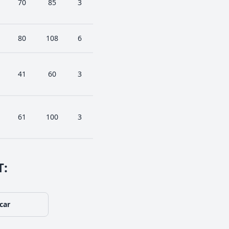
70
85
3
80
108
6
41
60
3
61
100
3
T
:
car