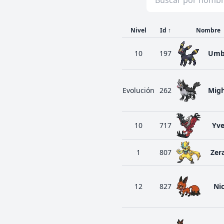
Nivel
Id
↑
Nombre
10
197
Umb
Evolución
262
Mig
10
717
Yve
1
807
Zer
12
827
Nic