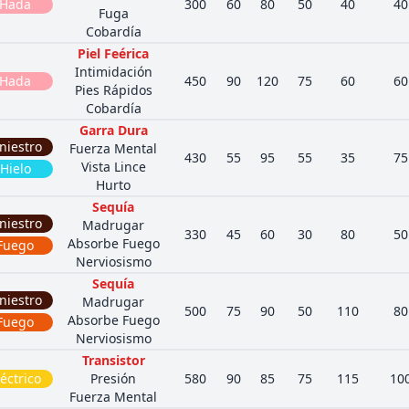
Hada
300
60
80
50
40
40
Fuga
Cobardía
Piel Feérica
Intimidación
Hada
450
90
120
75
60
60
Pies Rápidos
Cobardía
Garra Dura
iniestro
Fuerza Mental
430
55
95
55
35
75
Vista Lince
Hielo
Hurto
Sequía
iniestro
Madrugar
330
45
60
30
80
50
Absorbe Fuego
Fuego
Nerviosismo
Sequía
iniestro
Madrugar
500
75
90
50
110
80
Absorbe Fuego
Fuego
Nerviosismo
Transistor
léctrico
Presión
580
90
85
75
115
10
Fuerza Mental