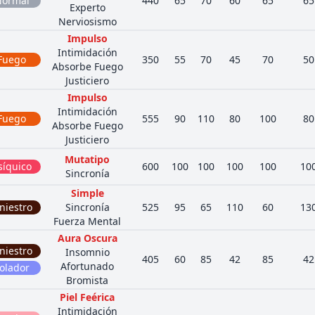
ormal
440
65
70
60
65
65
Experto
Nerviosismo
Impulso
Intimidación
Fuego
350
55
70
45
70
50
Absorbe Fuego
Justiciero
Impulso
Intimidación
Fuego
555
90
110
80
100
80
Absorbe Fuego
Justiciero
Mutatipo
síquico
600
100
100
100
100
10
Sincronía
Simple
iniestro
Sincronía
525
95
65
110
60
13
Fuerza Mental
Aura Oscura
iniestro
Insomnio
405
60
85
42
85
42
Afortunado
olador
Bromista
Piel Feérica
Intimidación