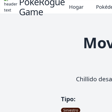
PokeRogue
Hogar
Pokéd
Game
Mov
Chillido des
Tipo
:
Siniestro