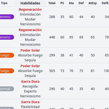
Habilidades
Tipo
Total
PS
Ata
Def
AtEsp
DefE
Regeneración
Intimidación
eneno
288
35
60
44
40
54
Mudar
Nerviosismo
Regeneración
Intimidación
eneno
448
60
95
69
65
79
Mudar
Nerviosismo
Poder Solar
Fuego
Absorbe Fuego
299
38
41
40
50
65
Sequía
Poder Solar
Fuego
Absorbe Fuego
505
73
76
75
81
10
Sequía
Garra Dura
Recogida
ormal
290
40
45
35
40
40
Experto
Nerviosismo
Garra Dura
Flexibilidad