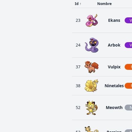
Id
↑
Nombre
23
Ekans
V
24
Arbok
V
37
Vulpix
38
Ninetales
52
Meowth
N