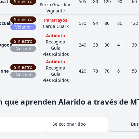
sstiff
Siniestro
505
80
120
90
60
Perro Guardián
Vigilante
Siniestro
Pararrayos
ocuello
570
94
80
86
122
Carga Cuark
Volador
Antídoto
Siniestro
Recogida
agoon
240
38
30
41
30
Gula
Normal
Pies Rápidos
Antídoto
Siniestro
Recogida
oone
420
78
70
61
50
Gula
Normal
Pies Rápidos
 que aprenden Alarido a través de M
Bus