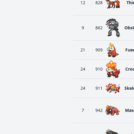
12
828
Thi
9
862
Obs
21
909
Fue
24
910
Croc
24
911
Skel
7
942
Masc