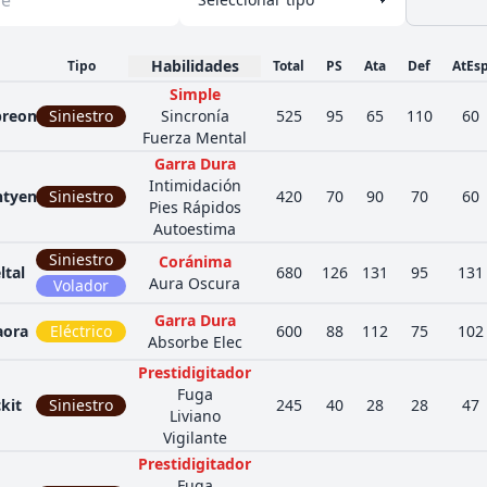
Habilidades
Tipo
Total
PS
Ata
Def
AtEs
Simple
reon
Siniestro
Sincronía
525
95
65
110
60
Fuerza Mental
Garra Dura
Intimidación
htyena
Siniestro
420
70
90
70
60
Pies Rápidos
Autoestima
Siniestro
Coránima
ltal
680
126
131
95
131
Aura Oscura
Volador
Garra Dura
aora
Eléctrico
600
88
112
75
102
Absorbe Elec
Prestidigitador
Fuga
kit
Siniestro
245
40
28
28
47
Liviano
Vigilante
Prestidigitador
Fuga