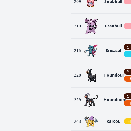
209
Snubbull
210
Granbull
S
215
Sneasel
S
228
Houndour
S
229
Houndoom
243
Raikou
E