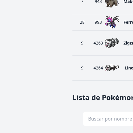
7
943
Mabo
28
993
Ferr
9
4263
Zigz
9
4264
Lin
Lista de Pokémon