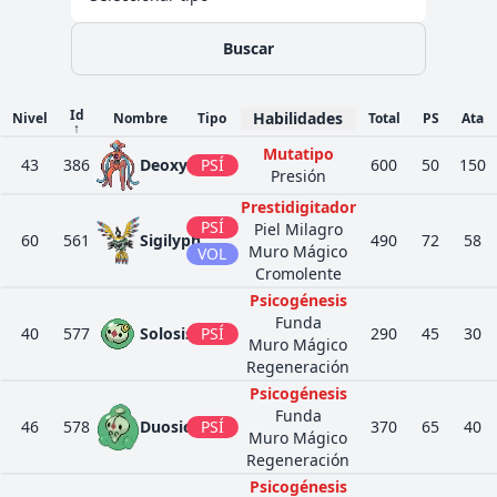
Buscar
Id
Habilidades
Nivel
Nombre
Tipo
Total
PS
Ata
↑
Mutatipo
43
386
Deoxys
PSÍ
600
50
150
Presión
Prestidigitador
PSÍ
Piel Milagro
60
561
Sigilyph
490
72
58
Muro Mágico
VOL
Cromolente
Psicogénesis
Funda
40
577
Solosis
PSÍ
290
45
30
Muro Mágico
Regeneración
Psicogénesis
Funda
46
578
Duosion
PSÍ
370
65
40
Muro Mágico
Regeneración
Psicogénesis