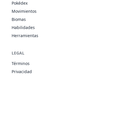
Pokédex
Ignorante
AGU
Movimientos
Despiste
79
Slowpoke
315
90
65
65
Ritmo Propio
PSÍ
Biomas
Regeneración
Habilidades
Ignorante
AGU
Herramientas
Despiste
80
Slowbro
490
95
75
110
Ritmo Propio
PSÍ
Regeneración
LEGAL
Guardia
FAN
92
Gastly
Espectro
310
30
35
30
Términos
VEN
Levitación
Privacidad
Guardia
FAN
93
Haunter
Espectro
405
45
50
45
VEN
Levitación
Guardia
FAN
94
Gengar
Espectro
500
60
65
60
VEN
Cuerpo Maldito
Mal Sueño
Insomnio
96
Drowzee
PSÍ
328
60
48
45
Alerta
Fuerza Mental