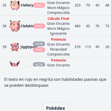
Oportunista
25
720
Hoopa
Gran Encanto
680
80
160
35
Clefairy
HAD
Prestidigitador
323
70
45
48
SIN
Muro Mágico
Compiescolta
Potencia Bruta
PSÍ
Tapu
70
786
Psicogénesis
570
70
85
Cálculo Final
Lele
HAD
Telepatía
Gran Encanto
36
Clefable
HAD
483
95
70
73
Muro Mágico
Ignorante
Potencia
NOR
Gran Encanto
39
Jigglypuff
270
115
45
20
Tenacidad
HAD
Compiescolta
Potencia
NOR
Gran Encanto
40
Wigglytuff
435
140
70
45
Tenacidad
HAD
Cacheo
El texto en rojo en negrita son habilidades pasivas que
Simple
se pueden desbloquear.
BIC
Ojo Compuesto
48
Venonat
305
60
55
50
Cromolente
VEN
Fuga
Simple
BIC
Polvo Escudo
Pokédex
49
Venomoth
450
70
65
60