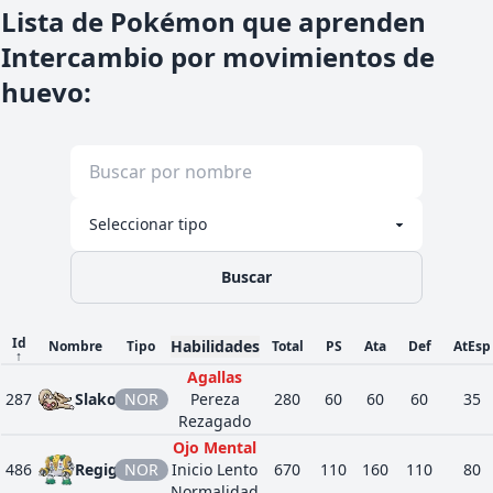
Lista de Pokémon que aprenden
Intercambio por movimientos de
huevo
:
Buscar
Id
Habilidades
Nombre
Tipo
Total
PS
Ata
Def
AtEsp
↑
Agallas
287
Slakoth
NOR
Pereza
280
60
60
60
35
Rezagado
Ojo Mental
486
Regigigas
NOR
Inicio Lento
670
110
160
110
80
Normalidad