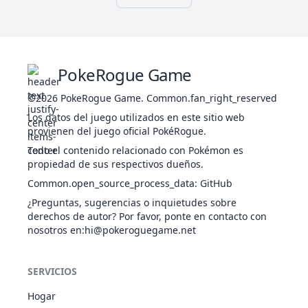
Cromolente
VEN
Piel Milagro
Simple
Humedad
54
Psyduck
AGU
320
50
52
48
Aclimatación
PokeRogue Game
Nado Rápido
Simple
©2026
PokeRogue Game
.
Common.fan_right_reserved
Humedad
55
Golduck
AGU
500
80
82
78
Los datos del juego utilizados en este sitio web
Aclimatación
provienen del juego oficial PokéRogue.
Nado Rápido
Psicogénesis
Todo el contenido relacionado con Pokémon es
Sincronía
propiedad de sus respectivos dueños.
63
Abra
PSÍ
310
25
20
15
Fuerza Mental
Common.open_source_process_data
:
GitHub
Muro Mágico
¿Preguntas, sugerencias o inquietudes sobre
Psicogénesis
derechos de autor? Por favor, ponte en contacto con
Sincronía
64
Kadabra
PSÍ
400
40
35
30
nosotros en
:hi@pokeroguegame.net
Fuerza Mental
Muro Mágico
Psicogénesis
SERVICIOS
Sincronía
65
Alakazam
PSÍ
500
55
50
45
Fuerza Mental
Hogar
Muro Mágico