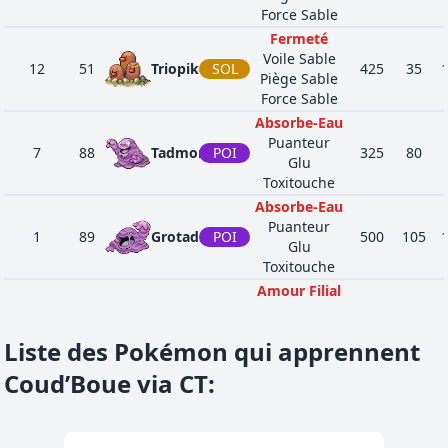
Force Sable
Fermeté
Voile Sable
12
51
Triopikeur
SOL
425
35
Piège Sable
Force Sable
Absorbe-Eau
Puanteur
7
88
Tadmorv
POI
325
80
Glu
Toxitouche
Absorbe-Eau
Puanteur
1
89
Grotadmorv
POI
500
105
Glu
Toxitouche
Amour Filial
Tête de Roc
1
104
Osselait
SOL
320
50
Paratonnerre
Liste des Pokémon qui apprennent
Armurbaston
Amour Filial
Coud’Boue via CT
:
Tête de Roc
1
105
Ossatueur
SOL
425
60
Paratonnerre
Armurbaston