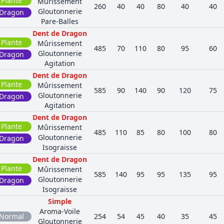
Plante
Mûrissement
260
40
40
80
40
40
Gloutonnerie
Dragon
Pare-Balles
Dent de Dragon
Plante
Mûrissement
485
70
110
80
95
60
Gloutonnerie
Dragon
Agitation
Dent de Dragon
Plante
Mûrissement
585
90
140
90
120
75
Gloutonnerie
Dragon
Agitation
Dent de Dragon
Plante
Mûrissement
485
110
85
80
100
80
Gloutonnerie
Dragon
Isograisse
Dent de Dragon
Plante
Mûrissement
585
140
95
95
135
95
Gloutonnerie
Dragon
Isograisse
Simple
Aroma-Voile
Normal
254
54
45
40
35
45
Gloutonnerie