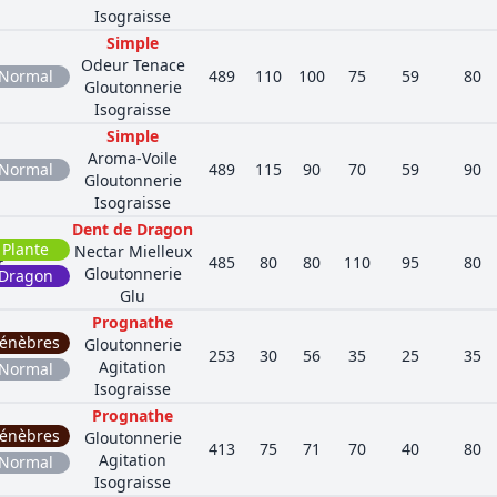
Isograisse
Simple
Odeur Tenace
Normal
489
110
100
75
59
80
Gloutonnerie
Isograisse
Simple
Aroma-Voile
Normal
489
115
90
70
59
90
Gloutonnerie
Isograisse
Dent de Dragon
Plante
Nectar Mielleux
r
485
80
80
110
95
80
Gloutonnerie
Dragon
Glu
Prognathe
énèbres
Gloutonnerie
253
30
56
35
25
35
Agitation
Normal
Isograisse
Prognathe
énèbres
Gloutonnerie
413
75
71
70
40
80
Agitation
Normal
Isograisse