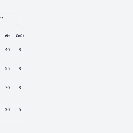
er
Vit
Coût
40
3
55
3
70
3
30
5