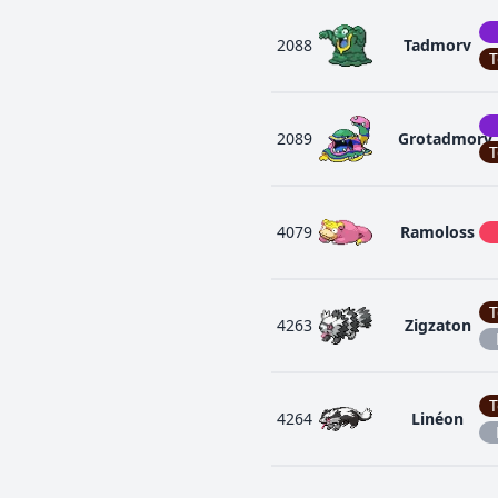
2088
Tadmorv
T
2089
Grotadmorv
T
4079
Ramoloss
T
4263
Zigzaton
T
4264
Linéon