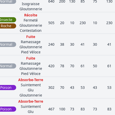
Normal
640
200
130
85
75
130
Isograisse
Gloutonnerie
Récolte
Insecte
Fermeté
505
20
10
230
10
230
Gloutonnerie
Roche
Contestation
Fuite
Ramassage
Normal
240
38
30
41
30
41
Gloutonnerie
Pied Véloce
Fuite
Ramassage
Normal
420
78
70
61
50
61
Gloutonnerie
Pied Véloce
Absorbe-Terre
Suintement
Poison
302
70
43
53
43
53
Glu
Gloutonnerie
Absorbe-Terre
Suintement
Poison
467
100
73
83
73
83
Glu