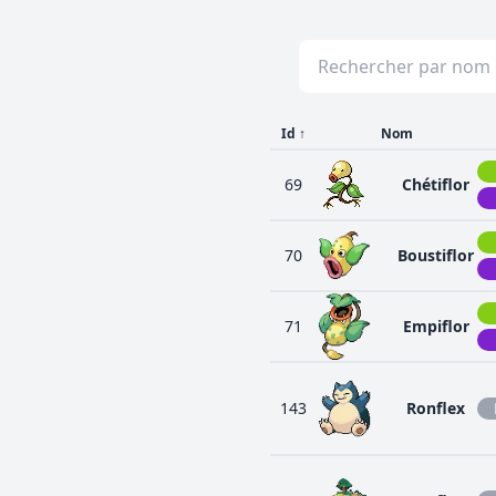
Id
↑
Nom
69
Chétiflor
70
Boustiflor
71
Empiflor
143
Ronflex