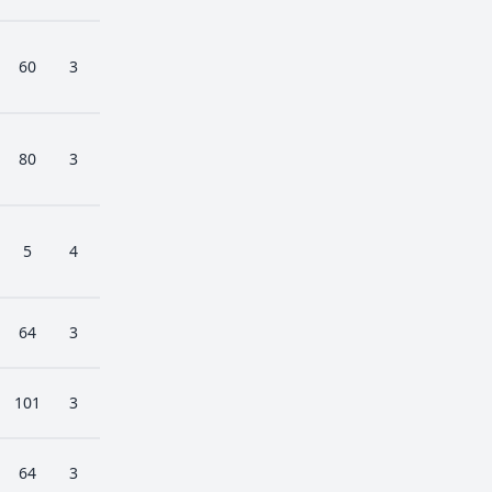
60
3
80
3
5
4
64
3
101
3
64
3