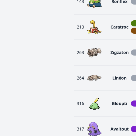
143
Ronflex
213
Caratroc
263
Zigzaton
264
Linéon
316
Gloupti
317
Avaltout