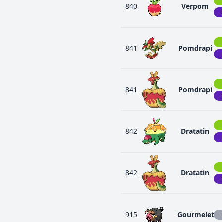
840
Verpom
841
Pomdrapi
841
Pomdrapi
842
Dratatin
842
Dratatin
915
Gourmelet