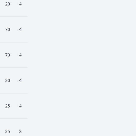
20
4
70
4
70
4
30
4
25
4
35
2