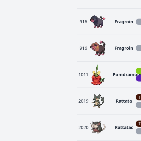
916
Fragroin
916
Fragroin
1011
Pomdramou
T
2019
Rattata
T
2020
Rattatac