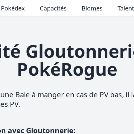
Pokédex
Capacités
Biomes
Talen
ité Gloutonneri
PokéRogue
une Baie à manger en cas de PV bas, il l
es PV.
on avec Gloutonnerie
: