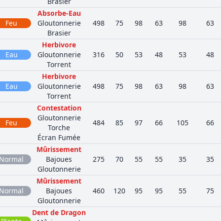
Brasier
Absorbe-Eau
Feu
Gloutonnerie
498
75
98
63
98
63
Brasier
Herbivore
Eau
Gloutonnerie
316
50
53
48
53
48
Torrent
Herbivore
Eau
Gloutonnerie
498
75
98
63
98
63
Torrent
Contestation
Gloutonnerie
Feu
484
85
97
66
105
66
Torche
Écran Fumée
Mûrissement
nd
Normal
Bajoues
275
70
55
55
35
35
Gloutonnerie
Mûrissement
Normal
Bajoues
460
120
95
95
55
75
Gloutonnerie
Dent de Dragon