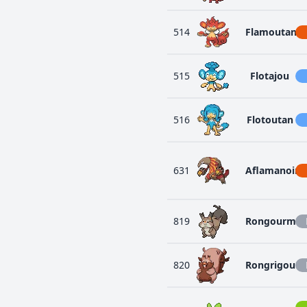
514
Flamoutan
515
Flotajou
516
Flotoutan
631
Aflamanoir
819
Rongourma
820
Rongrigou