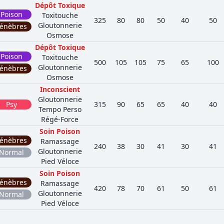
Dépôt Toxique
Poison
Toxitouche
325
80
80
50
40
50
Gloutonnerie
énèbres
Osmose
Dépôt Toxique
Poison
Toxitouche
500
105
105
75
65
100
Gloutonnerie
énèbres
Osmose
Inconscient
Gloutonnerie
Psy
315
90
65
65
40
40
Tempo Perso
Régé-Force
Soin Poison
énèbres
Ramassage
240
38
30
41
30
41
Gloutonnerie
Normal
Pied Véloce
Soin Poison
énèbres
Ramassage
420
78
70
61
50
61
Gloutonnerie
Normal
Pied Véloce