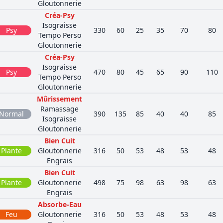
Gloutonnerie
Créa-Psy
Isograisse
Psy
330
60
25
35
70
80
Tempo Perso
Gloutonnerie
Créa-Psy
Isograisse
Psy
470
80
45
65
90
110
Tempo Perso
Gloutonnerie
Mûrissement
Ramassage
Normal
390
135
85
40
40
85
Isograisse
Gloutonnerie
Bien Cuit
Plante
Gloutonnerie
316
50
53
48
53
48
Engrais
Bien Cuit
Plante
Gloutonnerie
498
75
98
63
98
63
Engrais
Absorbe-Eau
Feu
Gloutonnerie
316
50
53
48
53
48