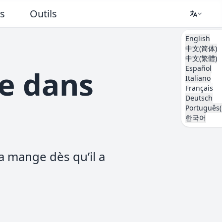
ts
Outils
English
中文(简体)
中文(繁體)
Español
e dans
Italiano
Français
Deutsch
Português(
한국어
a mange dès qu’il a