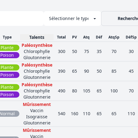
Recherch
Talents
Type
Total
PV
Atq
Déf
AtqSp
DéfSp
Paléosynthèse
Plante
Chlorophylle
300
50
75
35
70
30
Poison
Gloutonnerie
Paléosynthèse
Plante
Chlorophylle
390
65
90
50
85
45
Poison
Gloutonnerie
Paléosynthèse
Plante
Chlorophylle
490
80
105
65
100
70
Poison
Gloutonnerie
Mûrissement
Vaccin
Normal
540
160
110
65
65
110
Isograisse
Gloutonnerie
Mûrissement
Vaccin