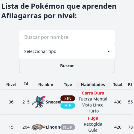
Lista de Pokémon que aprenden
Afilagarras por nivel
:
Buscar
Id
Habilidades
Nivel
Nombre
Tipo
Total
PS
↑
Garra Dura
SIN
Fuerza Mental
36
215
Sneasel
430
55
Vista Lince
HIE
Hurto
Fuga
Recogida
15
264
Linoone
NOR
420
78
Gula