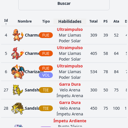
Francotirador
Buscar
Vista Lince
Afortunado
Armadura
Id
Habilidades
VEN
Nombre
Tipo
Total
PS
Ata
D
↑
1
452
Drapion
Batalla
500
70
SIN
Ultraimpulso
Francotirador
4
Charmander
FUE
Mar Llamas
309
39
52
4
Vista Lince
Poder Solar
Garra Dura
SIN
Ultraimpulso
36
461
Weavile
Presión
510
70
HIE
5
Charmeleon
FUE
Mar Llamas
405
58
64
5
Hurto
Poder Solar
Recogida
Ultraimpulso
Flexibilidad
FUE
24
509
Purrloin
SIN
281
41
6
Charizard
Mar Llamas
534
78
84
7
Liviano
VOL
Poder Solar
Bromista
Garra Dura
Recogida
27
Sandshrew
TIE
Velo Arena
300
50
75
8
Flexibilidad
28
510
Liepard
SIN
446
64
Ímpetu Arena
Liviano
Garra Dura
Bromista
28
Sandslash
TIE
Velo Arena
450
75
100
1
Chorro Arena
Ímpetu Arena
Ímpetu Arena
8
529
Drilbur
TIE
328
60
Ímpetu Ardiente
Poder Arena
Punto Tóxico
Rompemoldes