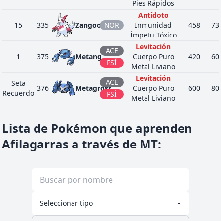
Pies Rápidos
Antídoto
15
335
Zangoose
NOR
Inmunidad
458
73
Ímpetu Tóxico
Levitación
ACE
1
375
Metang
Cuerpo Puro
420
60
PSÍ
Metal Liviano
Levitación
ACE
Seta
376
Metagross
Cuerpo Puro
600
80
Recuerdo
PSÍ
Metal Liviano
Intimidación
Flexibilidad
Lista de Pokémon que aprenden
48
431
Glameow
NOR
310
49
Ritmo Propio
Vista Lince
Afilagarras a través de MT
:
Intimidación
Sebo
60
432
Purugly
NOR
452
71
Ritmo Propio
Competitivo
Afortunado
Armadura
VEN
3
451
Skorupi
Batalla
330
40
BIC