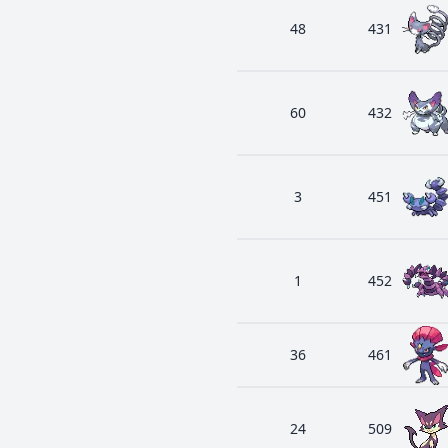
48
431
60
432
3
451
1
452
36
461
24
509