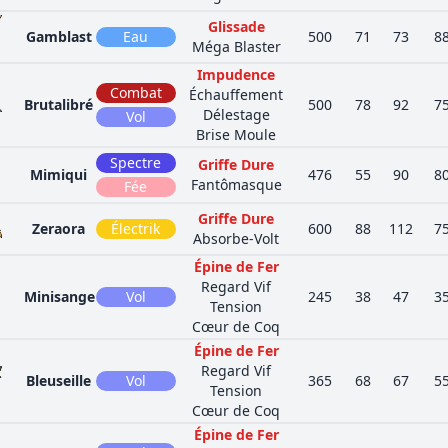
Glissade
Gamblast
Eau
500
71
73
8
Méga Blaster
Impudence
Combat
Échauffement
Brutalibré
500
78
92
7
Délestage
Vol
Brise Moule
Spectre
Griffe Dure
Mimiqui
476
55
90
8
Fantômasque
Fée
Griffe Dure
Zeraora
Électrik
600
88
112
7
Absorbe-Volt
Épine de Fer
Regard Vif
Minisange
Vol
245
38
47
3
Tension
Cœur de Coq
Épine de Fer
Regard Vif
Bleuseille
Vol
365
68
67
5
Tension
Cœur de Coq
Épine de Fer