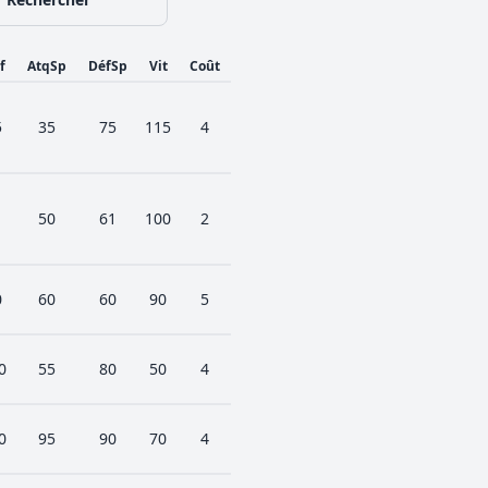
f
AtqSp
DéfSp
Vit
Coût
5
35
75
115
4
1
50
61
100
2
0
60
60
90
5
0
55
80
50
4
0
95
90
70
4