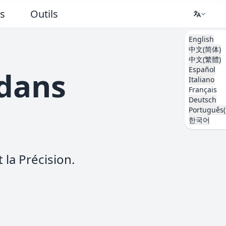
ts
Outils
English
中文(简体)
中文(繁體)
Español
 dans
Italiano
Français
Deutsch
Português(
한국어
 la Précision.