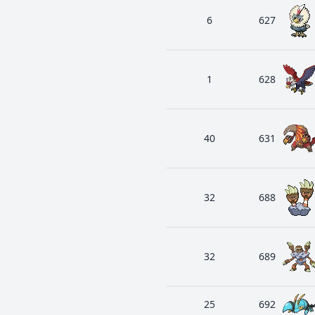
6
627
1
628
40
631
32
688
32
689
25
692