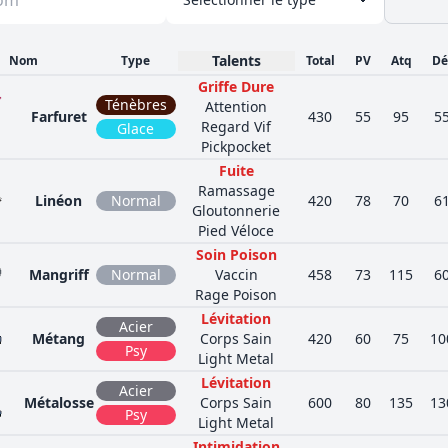
Talents
Nom
Type
Total
PV
Atq
Dé
Griffe Dure
Ténèbres
Attention
Farfuret
430
55
95
5
Regard Vif
Glace
Pickpocket
Fuite
Ramassage
Linéon
Normal
420
78
70
6
Gloutonnerie
Pied Véloce
Soin Poison
Mangriff
Normal
Vaccin
458
73
115
6
Rage Poison
Lévitation
Acier
Métang
Corps Sain
420
60
75
10
Psy
Light Metal
Lévitation
Acier
Métalosse
Corps Sain
600
80
135
13
Psy
Light Metal
Intimidation