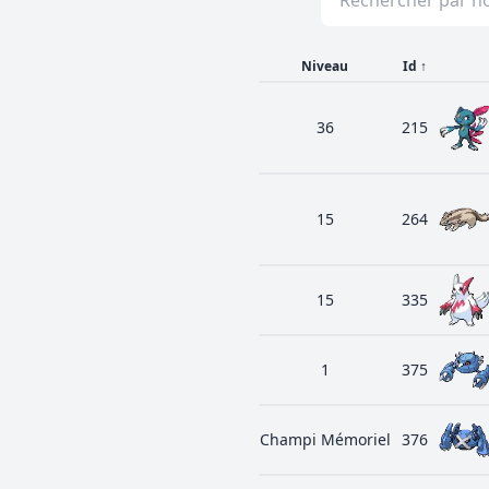
Niveau
Id
↑
36
215
15
264
15
335
1
375
Champi Mémoriel
376