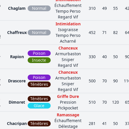
Échauffement
Chaglam
Normal
310
49
55
4
Tempo Perso
Regard Vif
Intimidation
Isograisse
Chaffreux
Normal
452
71
82
6
Tempo Perso
Acharné
Chanceux
Poison
Armurbaston
Rapion
330
40
50
9
Sniper
Insecte
Regard Vif
Chanceux
Poison
Armurbaston
Drascore
500
70
90
11
Sniper
Ténèbres
Regard Vif
Griffe Dure
Ténèbres
Dimoret
Pression
510
70
120
6
Glace
Pickpocket
Ramassage
Échauffement
Chacripan
Ténèbres
281
41
50
3
Délestage