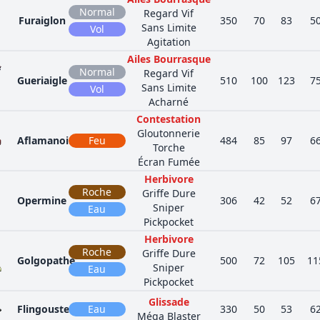
Normal
Regard Vif
Furaiglon
350
70
83
5
Sans Limite
Vol
Agitation
Ailes Bourrasque
Normal
Regard Vif
Gueriaigle
510
100
123
7
Sans Limite
Vol
Acharné
Contestation
Gloutonnerie
Aflamanoir
Feu
484
85
97
6
Torche
Écran Fumée
Herbivore
Roche
Griffe Dure
Opermine
306
42
52
6
Sniper
Eau
Pickpocket
Herbivore
Roche
Griffe Dure
Golgopathe
500
72
105
11
Sniper
Eau
Pickpocket
Glissade
Flingouste
Eau
330
50
53
6
Méga Blaster