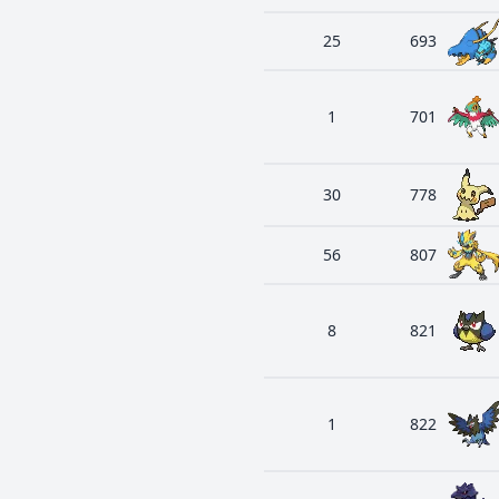
25
693
1
701
30
778
56
807
8
821
1
822