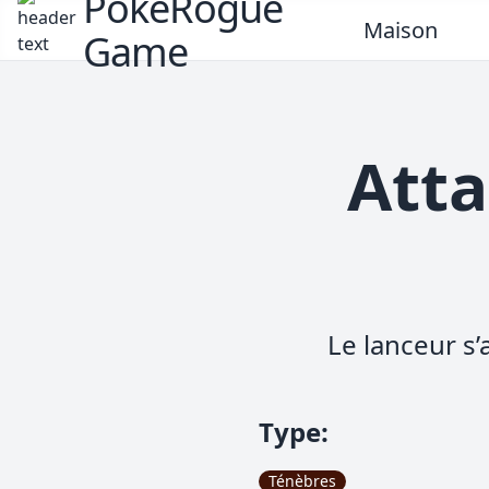
PokeRogue
Maison
Game
Atta
Le lanceur s’
Type
:
Ténèbres