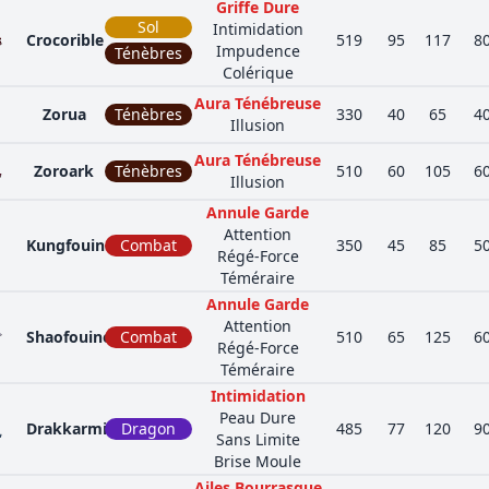
Griffe Dure
Sol
Intimidation
Crocorible
519
95
117
8
Impudence
Ténèbres
Colérique
Aura Ténébreuse
Zorua
Ténèbres
330
40
65
4
Illusion
Aura Ténébreuse
Zoroark
Ténèbres
510
60
105
6
Illusion
Annule Garde
Attention
Kungfouine
Combat
350
45
85
5
Régé-Force
Téméraire
Annule Garde
Attention
Shaofouine
Combat
510
65
125
6
Régé-Force
Téméraire
Intimidation
Peau Dure
Drakkarmin
Dragon
485
77
120
9
Sans Limite
Brise Moule
Ailes Bourrasque