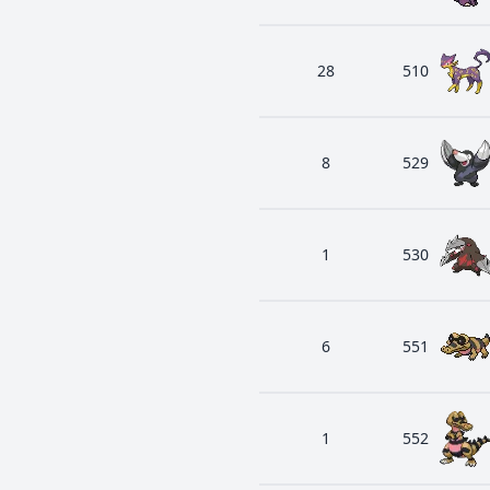
28
510
8
529
1
530
6
551
1
552