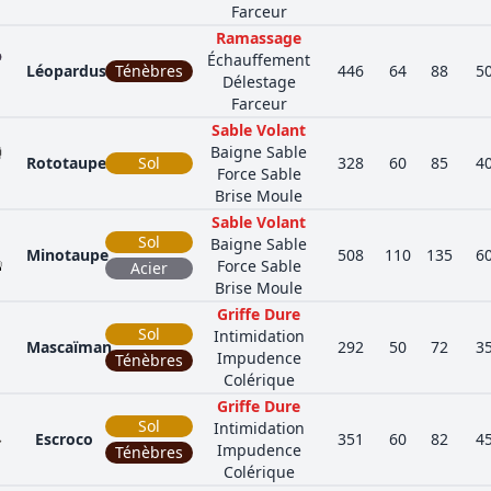
Farceur
Ramassage
Échauffement
Léopardus
Ténèbres
446
64
88
5
Délestage
Farceur
Sable Volant
Baigne Sable
Rototaupe
Sol
328
60
85
4
Force Sable
Brise Moule
Sable Volant
Sol
Baigne Sable
Minotaupe
508
110
135
6
Force Sable
Acier
Brise Moule
Griffe Dure
Sol
Intimidation
Mascaïman
292
50
72
3
Impudence
Ténèbres
Colérique
Griffe Dure
Sol
Intimidation
Escroco
351
60
82
4
Impudence
Ténèbres
Colérique