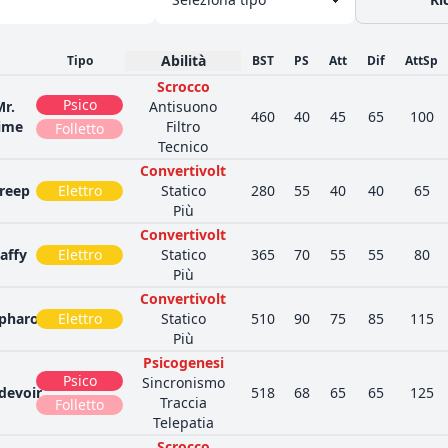
Abilità
Tipo
BST
PS
Att
Dif
AttSp
Scrocco
Psico
Mr.
Antisuono
460
40
45
65
100
ime
Filtro
Folletto
Tecnico
Convertivolt
reep
Elettro
Statico
280
55
40
40
65
Più
Convertivolt
aaffy
Elettro
Statico
365
70
55
55
80
Più
Convertivolt
pharos
Elettro
Statico
510
90
75
85
115
Più
Psicogenesi
Psico
Sincronismo
devoir
518
68
65
65
125
Traccia
Folletto
Telepatia
Scrocco