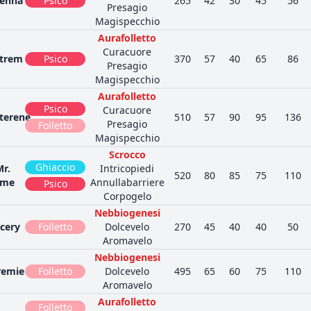
enna
Psico
265
42
30
45
56
Presagio
Magispecchio
Aurafolletto
Curacuore
trem
Psico
370
57
40
65
86
Presagio
Magispecchio
Aurafolletto
Psico
Curacuore
terene
510
57
90
95
136
Presagio
Folletto
Magispecchio
Scrocco
Ghiaccio
Mr.
Intricopiedi
520
80
85
75
110
ime
Annullabarriere
Psico
Corpogelo
Nebbiogenesi
lcery
Folletto
Dolcevelo
270
45
40
40
50
Aromavelo
Nebbiogenesi
remie
Folletto
Dolcevelo
495
65
60
75
110
Aromavelo
Aurafolletto
Folletto