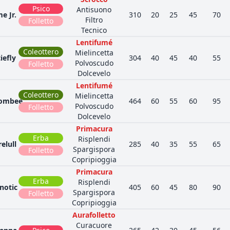
Psico
Antisuono
e Jr.
310
20
25
45
70
Filtro
Folletto
Tecnico
Lentifumé
Coleottero
Mielincetta
iefly
304
40
45
40
55
Polvoscudo
Folletto
Dolcevelo
Lentifumé
Coleottero
Mielincetta
ombee
464
60
55
60
95
Polvoscudo
Folletto
Dolcevelo
Primacura
Erba
Risplendi
elull
285
40
35
55
65
Spargispora
Folletto
Copripioggia
Primacura
Erba
Risplendi
inotic
405
60
45
80
90
Spargispora
Folletto
Copripioggia
Aurafolletto
Curacuore