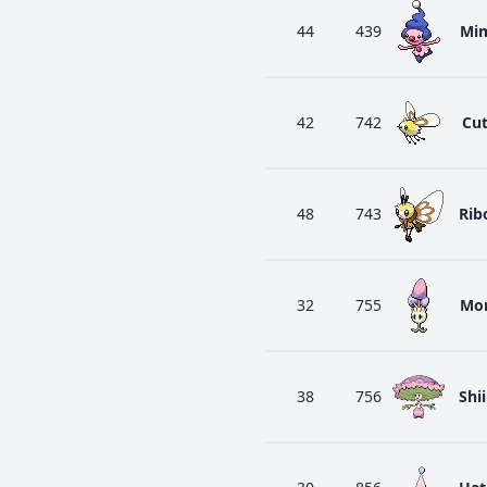
44
439
Mim
42
742
Cut
48
743
Rib
32
755
Mor
38
756
Shi