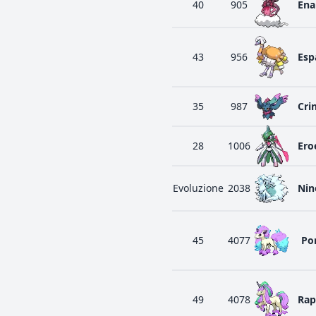
40
905
Ena
43
956
Esp
35
987
Cri
28
1006
Ero
Evoluzione
2038
Nin
45
4077
Po
49
4078
Rap