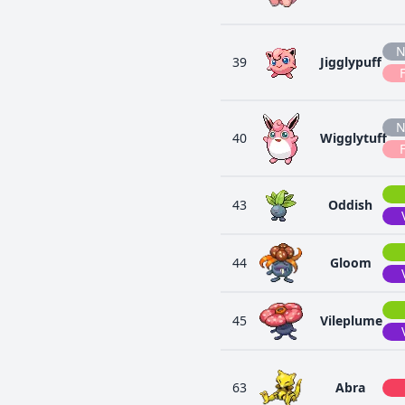
N
39
Jigglypuff
N
40
Wigglytuff
43
Oddish
44
Gloom
45
Vileplume
63
Abra