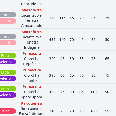
Imprudenza
Macroforza
ormale
Incantevole
270
115
45
20
45
25
Tenacia
Folletto
Amicoscudo
Macroforza
ormale
Incantevole
435
140
70
45
85
50
Tenacia
Folletto
Indagine
Primacura
Erba
Clorofilla
320
45
50
55
75
65
Veleno
Fugafacile
Primacura
Erba
Clorofilla
395
60
65
70
85
75
Veleno
Tanfo
Primacura
Erba
Clorofilla
490
75
80
85
110
90
Veleno
Spargispora
Psicogenesi
Sincronismo
Psico
310
25
20
15
105
55
Forza Interiore