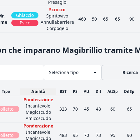
Presagio
Scrocco
Ghiaccio
Mr.
Spiritovivo
460
50
65
65
90
ime
Annullabarriere
Psico
Corpogelo
n che imparano Magibrillio tramite 
Ricerca
Abilità
Tipo
BST
PS
Att
Dif
AttSp
DifSp
Ponderazione
Incantevole
Folletto
323
70
45
48
60
65
Magicscudo
Amicoscudo
Ponderazione
Incantevole
Folletto
483
95
70
73
95
90
Magicscudo