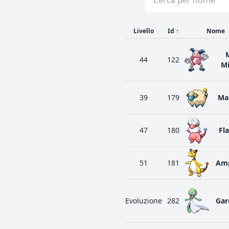
Livello
Id
↑
Nome
44
122
M
39
179
Ma
47
180
Fl
51
181
Am
Evoluzione
282
Gar