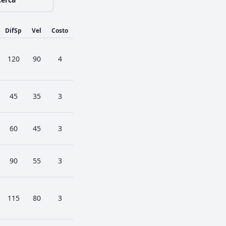
DifSp
Vel
Costo
120
90
4
45
35
3
60
45
3
90
55
3
115
80
3