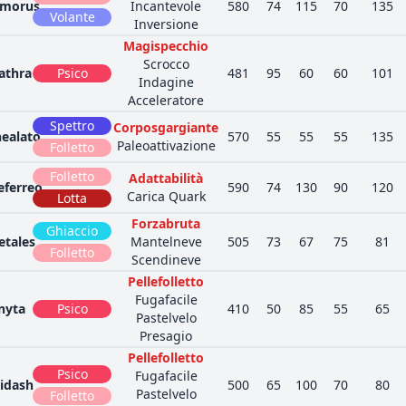
morus
Incantevole
580
74
115
70
135
Volante
Inversione
Magispecchio
Scrocco
athra
Psico
481
95
60
60
101
Indagine
Acceleratore
Spettro
Corposgargiante
nealato
570
55
55
55
135
Paleoattivazione
Folletto
Folletto
Adattabilità
eferreo
590
74
130
90
120
Carica Quark
Lotta
Forzabruta
Ghiaccio
etales
Mantelneve
505
73
67
75
81
Folletto
Scendineve
Pellefolletto
Fugafacile
nyta
Psico
410
50
85
55
65
Pastelvelo
Presagio
Pellefolletto
Psico
Fugafacile
idash
500
65
100
70
80
Pastelvelo
Folletto