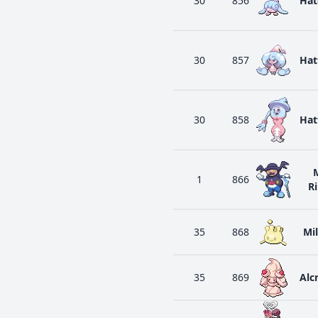
30
856
Hat
30
857
Hat
30
858
Hat
1
866
R
35
868
Mi
35
869
Alc