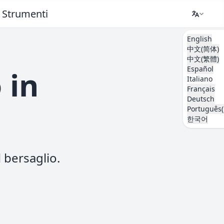
Strumenti
English
中文(简体)
中文(繁體)
Español
 in
Italiano
Français
Deutsch
Português(
한국어
 bersaglio.