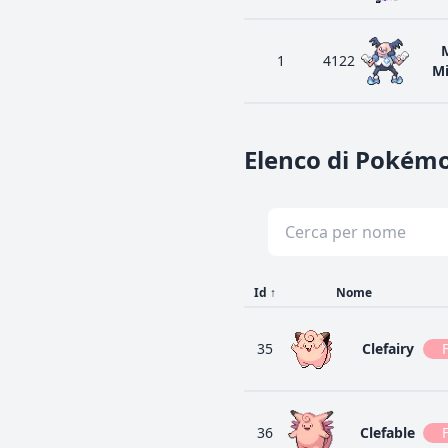
1
4122
M
Elenco di Pokémo
Id
↑
Nome
35
Clefairy
36
Clefable