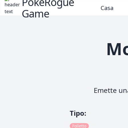
PokeRogue
Casa
Game
Mo
Emette una
Tipo
:
Folletto