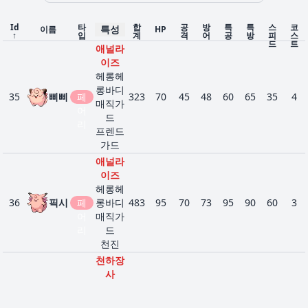
스
페
안
트레
퍼
어
이스
Id
타
합
공
방
특
특
스
코
특성
이름
HP
리
↑
입
계
격
어
공
방
피
스
텔레
드
트
애널라
파시
이즈
편승
헤롱헤
흉
방음
에
롱바디
35
삐삐
페
323
70
45
48
60
65
35
4
44
439
내
필터
310
20
25
45
70
90
60
3
스
매직가
페
어
내
테크
퍼
드
어
리
니션
프렌드
리
색안
가드
경
애널라
꿀모
이즈
에
벌
으기
헤롱헤
42
742
블
304
40
45
40
55
40
84
3
레
인분
페
36
픽시
페
롱바디
483
95
70
73
95
90
60
3
리
스위
어
어
매직가
트베
리
리
드
일
천진
색안
천하장
경
사
꿀모
헤롱헤
에
노
벌
으기
39
푸린
롱바디
270
115
45
20
45
25
20
4
48
743
리
464
60
55
60
95
70
124
3
말