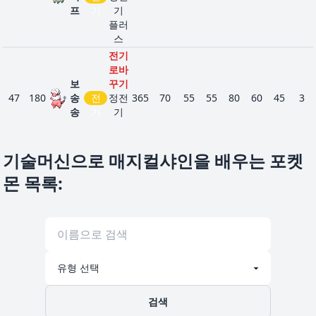
프
기
기
플러
스
전기
로바
보
꾸기
47
180
송
전
정전
365
70
55
55
80
60
45
3
송
기
기
플러
스
기술머신으로 매지컬샤인을 배우는 포켓
전기
로바
몬 목록
:
꾸기
전
51
181
전
정전
510
90
75
85
115
90
55
3
룡
기
기
플러
스
사이
코메
이커
가
싱크
검색
에
진화
282
디
로
518
68
65
65
125
115
80
3