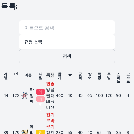
목록
:
검색
레
Id
타
합
공
방
특
특
스
코
특성
이름
HP
벨
↑
입
계
격
어
공
방
피
스
드
트
편승
마
방음
에
44
122
임
필터
460
40
45
65
100
120
90
4
스
페
맨
테크
퍼
어
니션
리
전기
로바
메
꾸기
39
179
리
전
정전
280
55
40
40
65
45
35
3