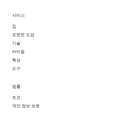
사이코
지
의마
30
856
에
265
42
30
45
56
53
39
4
메이커
브
음
스
캐이
싱크로
림
위험
서비스
63
에
310
25
20
15
105
55
90
3
퍼
시
정신력
예지
스
매직가
집
매직
퍼
드
미러
포켓몬 도감
사이코
페어
기술
메이커
리오
윤겔
싱크로
바이옴
라
64
에
400
40
35
30
120
70
105
3
라
정신력
손
치유
스
특성
매직가
지
의마
퍼
30
857
에
370
57
40
65
86
73
49
4
도구
드
브
음
스
림
사이코
위험
퍼
메이커
예지
법률
싱크로
매직
65
후딘
에
500
55
50
45
135
95
120
3
정신력
미러
스
조건
매직가
페어
퍼
개인 정보 보호
드
리오
독사슬
라
브
클리어
치유
물
에
왕눈
리
바디
의마
30
72
858
510
335
57
40
90
40
95
35
136
50
103
100
29
70
4
3
스
해
무
해감액
음
독
페