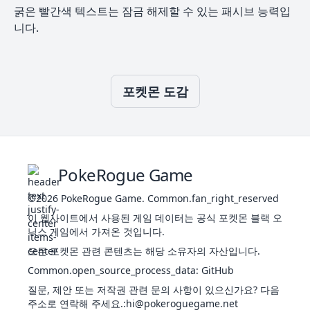
레
페
인분
페
승기
본
굵은 빨간색 텍스트는 잠금 해제할 수 있는 패시브 능력입
어
스위
어
프렌드
니다.
리
트베
리
가드
일
천하장
힐링
사
시프
노
푸크
헤롱헤
40
435
140
70
45
85
50
45
3
자
트
포켓몬 도감
말
린
풀
롱바디
페
32
755
마
발광
285
40
35
55
65
75
15
3
승기
어
페
슈
포자
통찰
리
어
젖은
리
힐링시
접시
풀
뚜벅
프트
43
320
45
50
55
75
65
30
2
힐링
쵸
엽록소
독
PokeRogue Game
시프
도주
마
트
풀
셰
힐링시
©2026
PokeRogue Game
.
Common.fan_right_reserved
38
756
발광
405
60
45
80
90
100
30
3
이
풀
냄새
페
프트
포자
44
395
60
65
70
85
75
40
2
이 웹사이트에서 사용된 게임 데이터는 공식 포켓몬 블랙 오
드
꼬
어
엽록소
독
젖은
닉스 게임에서 가져온 것입니다.
리
악취
접시
모든 포켓몬 관련 콘텐츠는 해당 소유자의 자산입니다.
힐링시
페어
라플
풀
프트
Common.open_source_process_data
:
GitHub
리오
45
레시
490
75
80
85
110
90
50
2
엽록소
독
라
아
질문, 제안 또는 저작권 관련 문의 사항이 있으신가요? 다음
포자
몸
치유
주소로 연락해 주세요.
:hi@pokeroguegame.net