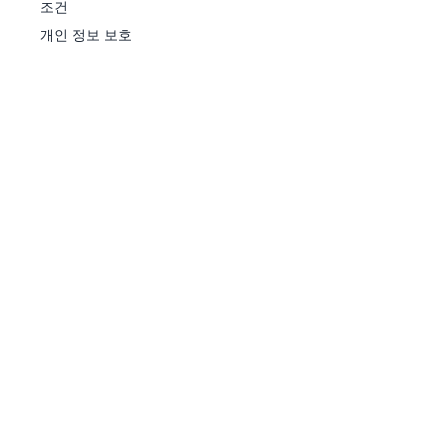
조건
우
격
개인 정보 보호
다
짐
곡
예
괴
력
집
게
킹
조
99
크
물
가
575
70
165
145
60
70
65
2
랩
비
갑
옷
우
격
다
짐
우
격
다