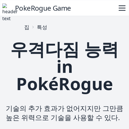
PokeRogue Game
집
특성
우격다짐 능력
in
PokéRogue
기술의 추가 효과가 없어지지만 그만큼
높은 위력으로 기술을 사용할 수 있다.