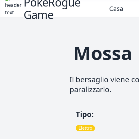
PokeRogue
Casa
Game
Mossa 
Il bersaglio viene c
paralizzarlo.
Tipo
:
Elettro