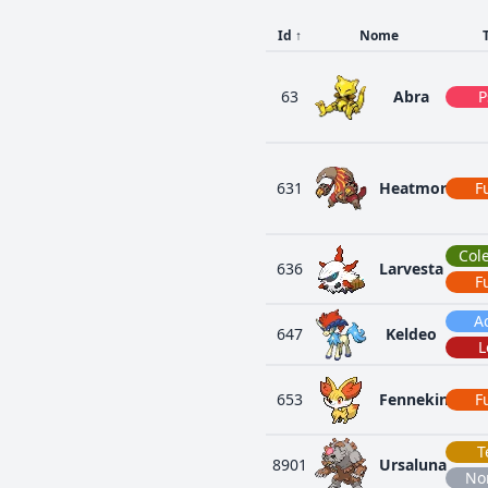
Id
↑
Nome
63
Abra
P
631
Heatmor
F
Col
636
Larvesta
F
A
647
Keldeo
L
653
Fennekin
F
T
8901
Ursaluna
No