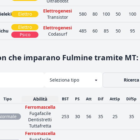
Ultraboost
Elettrogenesi
ieleki
Elettro
580
80
100
50
100
Transistor
Elettro
Elettrogenesi
ichu
485
60
85
50
95
Codasurf
Psico
on che imparano Fulmine tramite MT
:
Ricerca
Abilità
Tipo
BST
PS
Att
Dif
AttSp
DifSp
Ferromascella
Fugafacile
Normale
253
30
56
35
25
35
Dentistretti
Tuttafretta
Ferromascella
Fugafacile