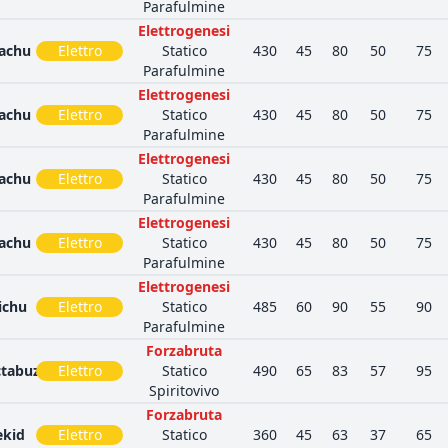
Parafulmine
Elettrogenesi
achu
Elettro
Statico
430
45
80
50
75
Parafulmine
Elettrogenesi
achu
Elettro
Statico
430
45
80
50
75
Parafulmine
Elettrogenesi
achu
Elettro
Statico
430
45
80
50
75
Parafulmine
Elettrogenesi
achu
Elettro
Statico
430
45
80
50
75
Parafulmine
Elettrogenesi
ichu
Elettro
Statico
485
60
90
55
90
Parafulmine
Forzabruta
ctabuzz
Elettro
Statico
490
65
83
57
95
Spiritovivo
Forzabruta
ekid
Elettro
Statico
360
45
63
37
65