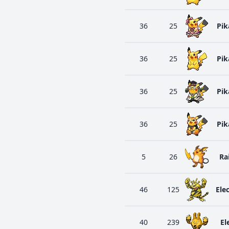
36
25
Pik
36
25
Pik
36
25
Pik
36
25
Pik
5
26
Ra
46
125
Ele
40
239
El