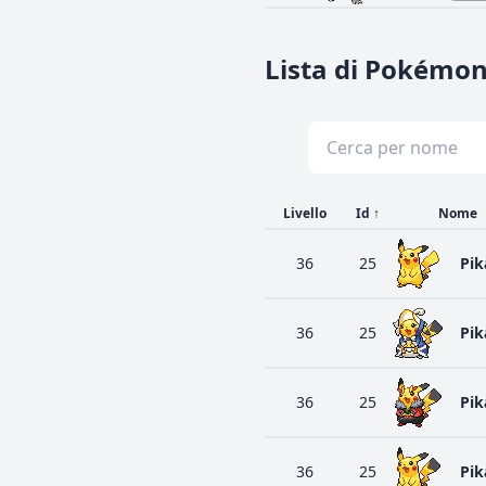
Lista di Pokémon
Livello
Id
↑
Nome
36
25
Pik
36
25
Pik
36
25
Pik
36
25
Pik