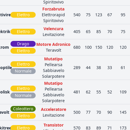
Spiritovivo
Forzabruta
tivire
Elettro
Elettrorapid
540
75
123
67
95
Spiritovivo
Velencura
ektrik
Elettro
405
65
85
70
75
Levitazione
Drago
Motore Adronico
krom
680
100
150
120
120
Teravolt
Elettro
Mutatipo
Elettro
Pellearsa
ioptile
289
44
38
33
61
Sabbiavelo
Normale
Solarpotere
Mutatipo
Elettro
Pellearsa
iolisk
481
62
55
52
109
Sabbiavelo
Normale
Solarpotere
Coleottero
Acceleratore
avolt
500
77
70
90
145
Levitazione
Elettro
Transistor
kitree
Elettro
570
83
89
71
173