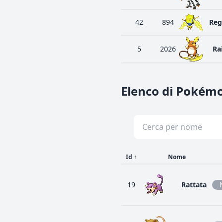
42
894
Reg
5
2026
Ra
Elenco di Pokém
Id
↑
Nome
19
Rattata