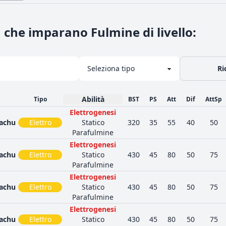
 che imparano Fulmine di livello
:
Ri
Abilità
Tipo
BST
PS
Att
Dif
AttSp
Elettrogenesi
achu
Elettro
Statico
320
35
55
40
50
Parafulmine
Elettrogenesi
achu
Elettro
Statico
430
45
80
50
75
Parafulmine
Elettrogenesi
achu
Elettro
Statico
430
45
80
50
75
Parafulmine
Elettrogenesi
achu
Elettro
Statico
430
45
80
50
75