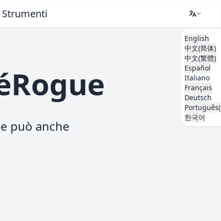
Strumenti
English
中文(简体)
中文(繁體)
Español
kéRogue
Italiano
Français
Deutsch
Português(
한국어
che può anche