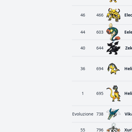
46
466
Elec
44
603
Eel
40
644
Ze
36
694
Hel
1
695
Hel
Evoluzione
738
Vik
55
796
Xur