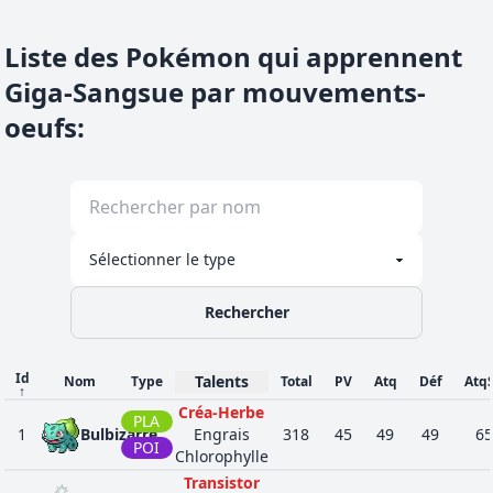
Liste des Pokémon qui apprennent
Giga-Sangsue par mouvements-
oeufs
:
Rechercher
Id
Talents
Nom
Type
Total
PV
Atq
Déf
Atq
↑
Créa-Herbe
PLA
1
Bulbizarre
Engrais
318
45
49
49
65
POI
Chlorophylle
Transistor