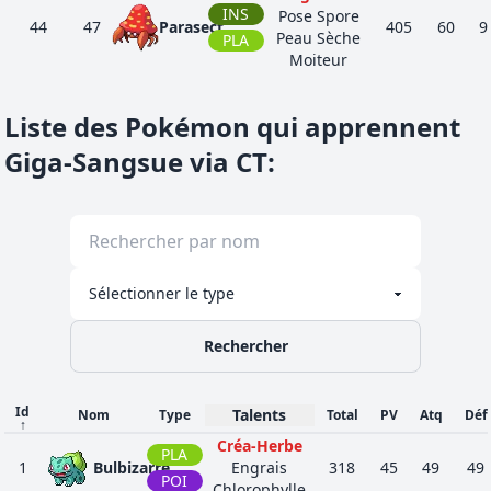
INS
Pose Spore
44
47
Parasect
405
60
9
Peau Sèche
PLA
Moiteur
Mûrissement
PLA
35
102
Noeunoeuf
Chlorophylle
325
60
4
Liste des Pokémon qui apprennent
PSY
Récolte
Giga-Sangsue via CT
:
Mûrissement
PLA
1
103
Noadkoko
Chlorophylle
530
95
9
PSY
Récolte
Semencier
Chlorophylle
32
114
Saquedeneu
PLA
435
65
5
Feuille Garde
Régé-Force
Isograisse
42
152
Germignon
PLA
Engrais
318
45
4
Rechercher
Feuille Garde
Isograisse
50
153
Macronium
PLA
Engrais
405
60
6
Id
Talents
Nom
Type
Total
PV
Atq
Déf
↑
Feuille Garde
Créa-Herbe
PLA
Isograisse
1
Bulbizarre
Engrais
318
45
49
49
60
154
Méganium
POI
PLA
Engrais
525
80
8
Chlorophylle