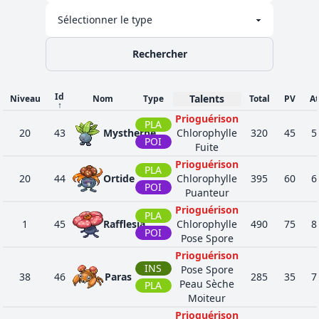
Rechercher
Id
Talents
Niveau
Nom
Type
Total
PV
A
↑
Prioguérison
PLA
20
43
Mystherbe
Chlorophylle
320
45
5
POI
Fuite
Prioguérison
PLA
20
44
Ortide
Chlorophylle
395
60
6
POI
Puanteur
Prioguérison
PLA
1
45
Rafflesia
Chlorophylle
490
75
8
POI
Pose Spore
Prioguérison
INS
Pose Spore
38
46
Paras
285
35
7
Peau Sèche
PLA
Moiteur
Prioguérison