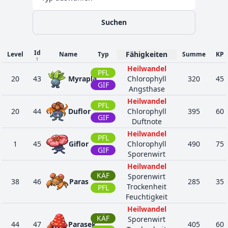
Suchen
Id
Fähigkeiten
Level
Name
Typ
Summe
KP
↑
Heilwandel
PFL
20
43
Myrapla
Chlorophyll
320
45
GIF
Angsthase
Heilwandel
PFL
20
44
Duflor
Chlorophyll
395
60
GIF
Duftnote
Heilwandel
PFL
1
45
Giflor
Chlorophyll
490
75
GIF
Sporenwirt
Heilwandel
KÄF
Sporenwirt
38
46
Paras
285
35
Trockenheit
PFL
Feuchtigkeit
Heilwandel
KÄF
Sporenwirt
44
47
Parasek
405
60