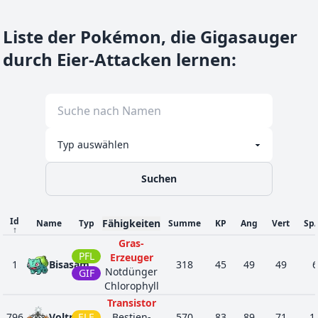
Liste der Pokémon, die Gigasauger
durch Eier-Attacken lernen
:
Suchen
Id
Fähigkeiten
Name
Typ
Summe
KP
Ang
Vert
Sp
↑
Gras-
PFL
Erzeuger
1
Bisasam
318
45
49
49
6
Notdünger
GIF
Chlorophyll
Transistor
796
Voltriant
ELE
Bestien-
570
83
89
71
1