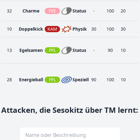
32
Charme
FEE
Status
-
100
20
10
Doppelkick
KAM
Physik
30
100
30
13
Egelsamen
PFL
Status
-
90
10
28
Energieball
PFL
Speziell
90
100
10
4
Heuler
NOR
Status
-
100
40
Attacken, die Sesokitz über TM lernt
:
16
Kugelsaat
PFL
Physik
25
100
30