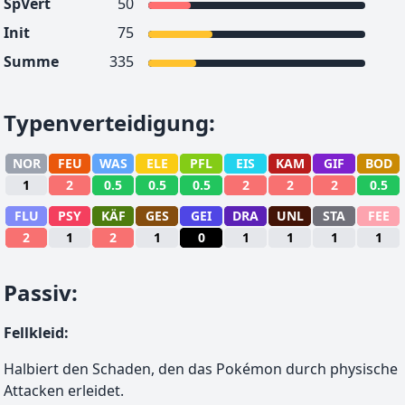
SpVert
50
Init
75
Summe
335
Typenverteidigung
:
NOR
FEU
WAS
ELE
PFL
EIS
KAM
GIF
BOD
1
2
0.5
0.5
0.5
2
2
2
0.5
FLU
PSY
KÄF
GES
GEI
DRA
UNL
STA
FEE
2
1
2
1
0
1
1
1
1
Passiv
:
Fellkleid
:
Halbiert den Schaden, den das Pokémon durch physische
Attacken erleidet.