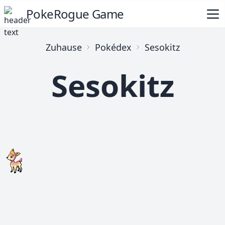
PokeRogue Game
Zuhause
Pokédex
Sesokitz
Sesokitz