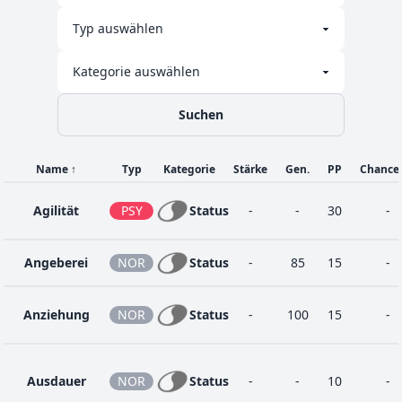
37
Risikotackle
NOR
Physik
120
100
15
7
Sandwirbel
BOD
Status
-
100
15
Suchen
42
Solarstrahl
PFL
Speziell
120
100
10
Name
↑
Typ
Kategorie
Stärke
Gen.
PP
Chance
1
Tackle
NOR
Physik
40
100
35
Agilität
PSY
Status
-
-
30
-
1
Tarnung
NOR
Status
-
-
20
Angeberei
NOR
Status
-
85
15
-
Zen-
Anziehung
NOR
Status
-
100
15
-
24
PSY
Physik
80
90
15
Kopfstoß
Ausdauer
NOR
Status
-
-
10
-