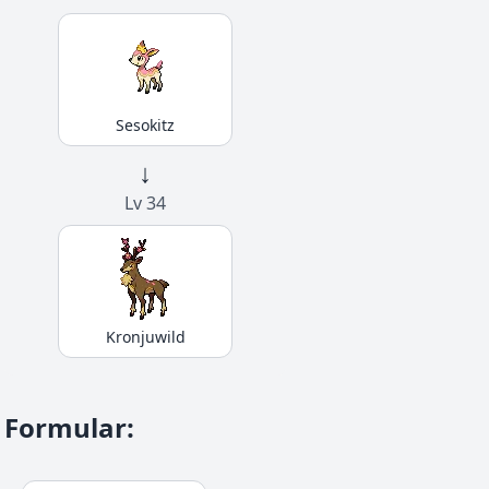
Sesokitz
↓
Lv 34
Kronjuwild
Formular
: