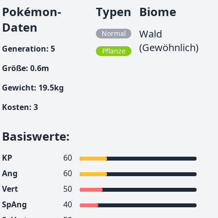
Pokémon-
Typen
Biome
Daten
Wald
Normal
(Gewöhnlich)
Generation
:
5
Pflanze
Größe
:
0.6
m
Gewicht
:
19.5
kg
Kosten
:
3
Basiswerte
:
KP
60
Ang
60
Vert
50
SpAng
40