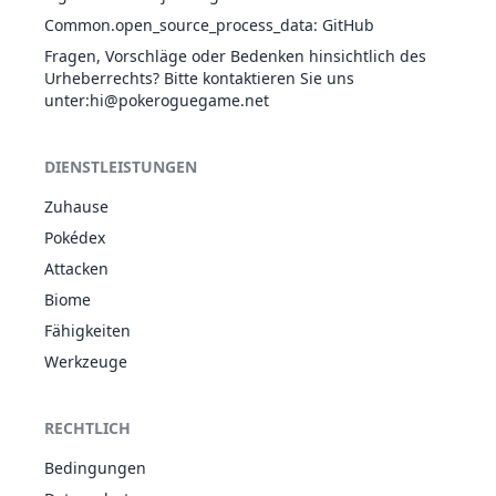
Common.open_source_process_data
:
GitHub
Dampfwalze
BOD
Physik
60
100
20
100
Fragen, Vorschläge oder Bedenken hinsichtlich des
Urheberrechts? Bitte kontaktieren Sie uns
unter
:hi@pokeroguegame.net
Delegator
DIENSTLEISTUNGEN
NOR
Status
-
-
10
-
Zuhause
Pokédex
Donnerwelle
ELE
Status
-
90
20
-
Attacken
Biome
Doppelteam
NOR
Status
-
-
15
-
Fähigkeiten
Werkzeuge
RECHTLICH
Energieball
PFL
Speziell
90
100
10
10
Bedingungen