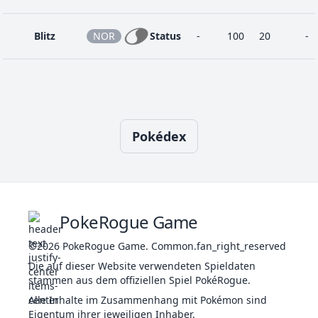
Blitz
NOR
Status
-
100
20
-
Blättersturm
PFL
Speziell
130
90
5
-
Pokédex
Bodycheck
NOR
Physik
90
85
20
-
Bodyguard
NOR
Status
-
-
25
-
PokeRogue Game
Bodyslam
©2026
PokeRogue Game
NOR
.
Physik
Common.fan_right_reserved
85
100
15
30
Die auf dieser Website verwendeten Spieldaten
stammen aus dem offiziellen Spiel PokéRogue.
Charme
FEE
Status
-
100
20
-
Alle Inhalte im Zusammenhang mit Pokémon sind
Eigentum ihrer jeweiligen Inhaber.