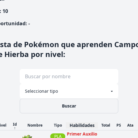
:
10
ortunidad
:
-
ista de Pokémon que aprenden Camp
e Hierba por nivel
:
Buscar
Id
Habilidades
ivel
Nombre
Tipo
Total
PS
Ata
↑
Primer Auxilio
PLA