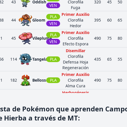
32
43
Oddish
Clorofila
320
45
50
VEN
Fuga
Primer Auxilio
PLA
38
44
Gloom
Clorofila
395
60
65
VEN
Hedor
Primer Auxilio
PLA
1
45
Vileplume
Clorofila
490
75
80
VEN
Efecto Espora
Disemillar
Clorofila
56
114
Tangela
PLA
435
65
55
Defensa Hoja
Regeneración
Primer Auxilio
1
182
Bellossom
PLA
Clorofila
490
75
80
Alma Cura
Herbogénesis
PLA
Cura Natural
1
407
Roserade
515
60
70
Punto Tóxico
VEN
ista de Pokémon que aprenden Camp
Experto
e Hierba a través de MT
:
Disemillar
Clorofila
56
465
Tangrowth
PLA
535
100
100