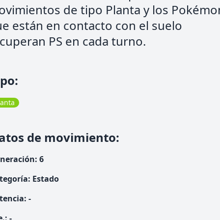
vimientos de tipo Planta y los Pokémo
e están en contacto con el suelo
cuperan PS en cada turno.
ipo
:
lanta
atos de movimiento
:
neración
:
6
tegoría
:
Estado
tencia
:
-
e.
:
-