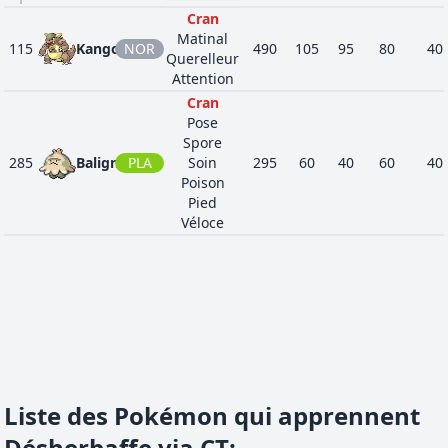
Cran
Matinal
115
Kangourex
NOR
490
105
95
80
40
Querelleur
Attention
Cran
Pose
Spore
285
Balignon
PLA
Soin
295
60
40
60
40
Poison
Pied
Véloce
Liste des Pokémon qui apprennent
Désherbaffe via CT
: