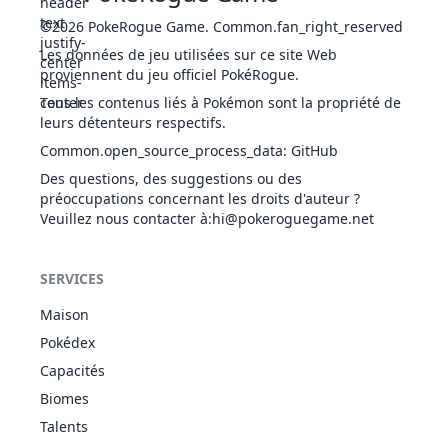
Prioguérison
©2026
PokeRogue Game
PLA
.
Common.fan_right_reserved
43
Mystherbe
Chlorophylle
320
45
50
5
POI
Les données de jeu utilisées sur ce site Web
Fuite
proviennent du jeu officiel PokéRogue.
Prioguérison
PLA
44
Tous les contenus liés à Pokémon sont la propriété de
Ortide
Chlorophylle
395
60
65
7
POI
leurs détenteurs respectifs.
Puanteur
Prioguérison
Common.open_source_process_data
:
GitHub
PLA
45
Rafflesia
Chlorophylle
490
75
80
8
Des questions, des suggestions ou des
POI
Pose Spore
préoccupations concernant les droits d'auteur ?
Griffe Dure
Veuillez nous contacter à
:hi@pokeroguegame.net
Ramassage
52
Miaouss
NOR
290
40
45
3
Technicien
Tension
SERVICES
Griffe Dure
Maison
Échauffement
53
Persian
NOR
440
65
70
6
Technicien
Pokédex
Tension
Capacités
Simple
Biomes
Moiteur
54
Psykokwak
EAU
320
50
52
4
Ciel Gris
Talents
Glissade