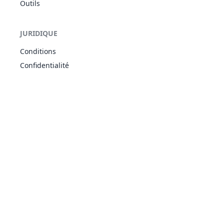
Outils
Simple
Moiteur
55
Akwakwak
EAU
500
80
82
7
Ciel Gris
JURIDIQUE
Glissade
Paléosynthèse
Conditions
PLA
69
Chétiflor
Chlorophylle
300
50
75
3
Confidentialité
POI
Gloutonnerie
Paléosynthèse
PLA
70
Boustiflor
Chlorophylle
390
65
90
5
POI
Gloutonnerie
Paléosynthèse
PLA
71
Empiflor
Chlorophylle
490
80
105
6
POI
Gloutonnerie
Amour Filial
NOR
Fuite
85
Dodrio
470
60
110
7
Matinal
VOL
Pieds Confus
Mauvais Rêve
Insomnia
96
Soporifik
PSY
328
60
48
4
Prédiction
Attention