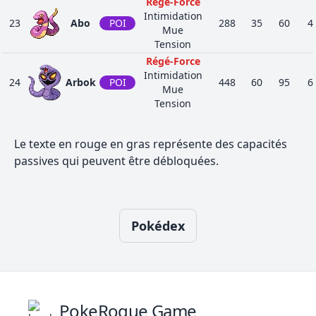
Régé-Force
Intimidation
23
Abo
POI
288
35
60
4
Mue
Tension
Régé-Force
Intimidation
24
Arbok
POI
448
60
95
6
Mue
Tension
Créa-Élec
25
Pikachu
ÉLE
Statik
320
35
55
4
Le texte en rouge en gras représente des capacités
Paratonnerre
passives qui peuvent être débloquées.
Créa-Élec
26
Raichu
ÉLE
Statik
485
60
90
5
Paratonnerre
Coloforce
NOR
Pokédex
Joli Sourire
39
Rondoudou
270
115
45
2
Battant
FÉE
Garde-Ami
Coloforce
NOR
Joli Sourire
40
Grodoudou
435
140
70
4
Battant
FÉE
PokeRogue Game
Fouille