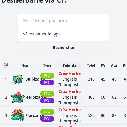
Rechercher
Id
Talents
Nom
Type
Total
PV
Atq
Dé
↑
Créa-Herbe
PLA
1
Bulbizarre
Engrais
318
45
49
4
POI
Chlorophylle
Créa-Herbe
PLA
2
Herbizarre
Engrais
405
60
62
6
POI
Chlorophylle
Créa-Herbe
PLA
3
Florizarre
Engrais
525
80
82
8
POI
Chlorophylle