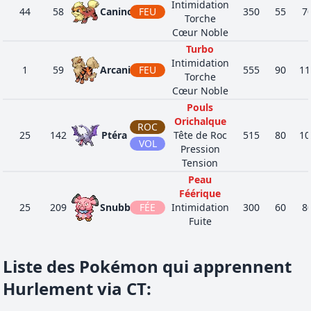
Intimidation
44
58
Caninos
FEU
350
55
7
Torche
Cœur Noble
Turbo
Intimidation
1
59
Arcanin
FEU
555
90
11
Torche
Cœur Noble
Pouls
Orichalque
ROC
25
142
Ptéra
Tête de Roc
515
80
10
VOL
Pression
Tension
Peau
Féérique
25
209
Snubbull
FÉE
Intimidation
300
60
8
Fuite
Phobique
Peau
Liste des Pokémon qui apprennent
Féérique
27
210
Granbull
FÉE
Intimidation
450
90
12
Hurlement via CT
:
Pied Véloce
Phobique