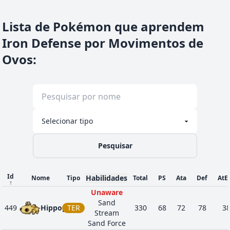
Lista de Pokémon que aprendem
Iron Defense por Movimentos de
Ovos
:
Pesquisar
Id
Habilidades
Nome
Tipo
Total
PS
Ata
Def
AtE
↑
Unaware
Sand
449
Hippopotas
TER
330
68
72
78
3
Stream
Sand Force