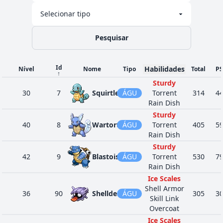
Pesquisar
Id
Habilidades
Nível
Nome
Tipo
Total
PS
↑
Sturdy
30
7
Squirtle
ÁGU
Torrent
314
4
Rain Dish
Sturdy
40
8
Wartortle
ÁGU
Torrent
405
5
Rain Dish
Sturdy
42
9
Blastoise
ÁGU
Torrent
530
7
Rain Dish
Ice Scales
Shell Armor
36
90
Shellder
ÁGU
305
3
Skill Link
Overcoat
Ice Scales