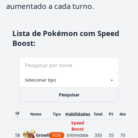
aumentado a cada turno.
Lista de Pokémon com Speed
Boost
:
Pesquisar
Id
Habilidades
Nome
Tipo
Total
PS
Ata
De
↑
Speed
Boost
58
Growlithe
FOG
Intimidate
350
55
70
45