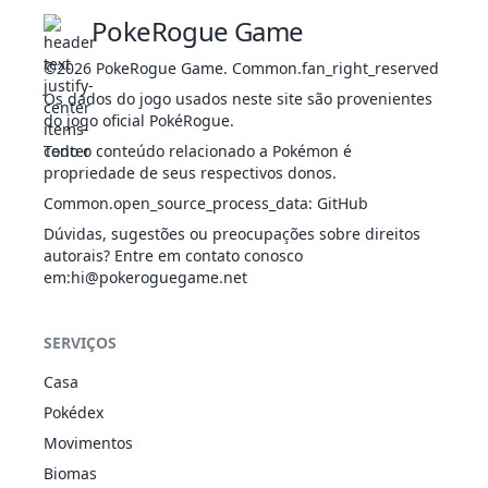
Reckless
PokeRogue Game
Blaze
255
Torchic
FOG
310
45
60
40
Speed
©2026
PokeRogue Game
.
Common.fan_right_reserved
Boost
Reckless
Os dados do jogo usados neste site são provenientes
FOG
Blaze
do jogo oficial PokéRogue.
256
Combusken
405
60
85
60
Speed
LUT
Todo o conteúdo relacionado a Pokémon é
Boost
propriedade de seus respectivos donos.
Reckless
Common.open_source_process_data
:
GitHub
FOG
Blaze
257
Blaziken
530
80
120
70
Speed
LUT
Dúvidas, sugestões ou preocupações sobre direitos
Boost
autorais? Entre em contato conosco
em
:hi@pokeroguegame.net
Reckless
FOG
257
Blaziken
Speed
630
80
160
80
LUT
Boost
SERVIÇOS
Magic
Guard
INS
Casa
291
Ninjask
Speed
456
61
90
45
VOA
Pokédex
Boost
Infiltrator
Movimentos
Sheer Force
Biomas
ÁGU
Rough Skin