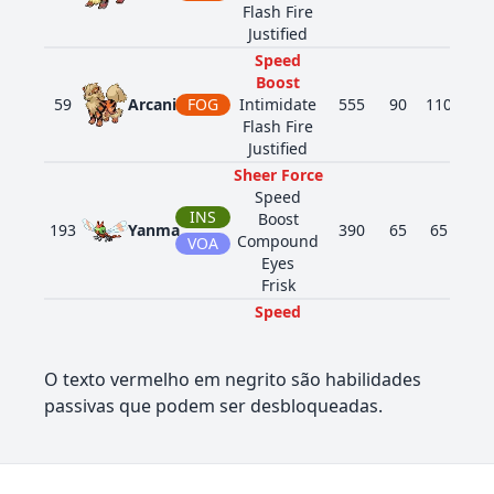
Flash Fire
Justified
Speed
Boost
59
Arcanine
FOG
Intimidate
555
90
110
80
Flash Fire
Justified
Sheer Force
Speed
INS
Boost
193
Yanma
390
65
65
45
Compound
VOA
Eyes
Frisk
Speed
Boost
231
Phanpy
TER
330
90
60
60
Pickup
O texto vermelho em negrito são habilidades
Sand Veil
passivas que podem ser desbloqueadas.
Speed
Boost
232
Donphan
TER
500
90
120
12
Sturdy
Sand Veil