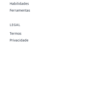
318
Carvanha
305
45
90
20
Habilidades
Speed
SOM
Boost
Ferramentas
Sheer Force
ÁGU
Rough Skin
319
Sharpedo
460
70
120
40
Speed
SOM
LEGAL
Boost
Termos
Speed
Boost
Privacidade
403
Shinx
ELÉ
Rivalry
263
45
65
34
Intimidate
Guts
Speed
Boost
404
Luxio
ELÉ
Rivalry
363
60
85
49
Intimidate
Guts
Speed
Boost
405
Luxray
ELÉ
Rivalry
523
80
120
79
Intimidate
Guts