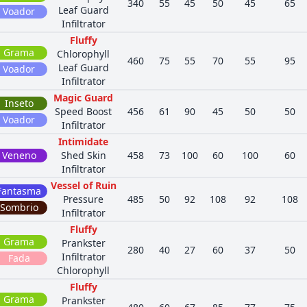
340
55
45
50
45
65
Leaf Guard
Voador
Infiltrator
Fluffy
Grama
Chlorophyll
460
75
55
70
55
95
Leaf Guard
Voador
Infiltrator
Magic Guard
Inseto
Speed Boost
456
61
90
45
50
50
Voador
Infiltrator
Intimidate
Veneno
Shed Skin
458
73
100
60
100
60
Infiltrator
Vessel of Ruin
Fantasma
Pressure
485
50
92
108
92
108
Sombrio
Infiltrator
Fluffy
Grama
Prankster
280
40
27
60
37
50
Infiltrator
Fada
Chlorophyll
Fluffy
Grama
Prankster