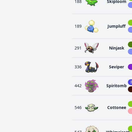
188
Skiploom
189
Jumpluff
291
Ninjask
336
Seviper
442
Spiritomb
546
Cottonee