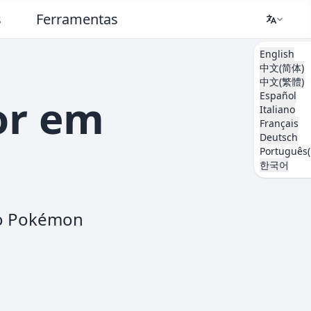
s
Ferramentas
English
中文(简体)
中文(繁體)
Español
tor em
Italiano
Français
Deutsch
Português(
한국어
elo Pokémon