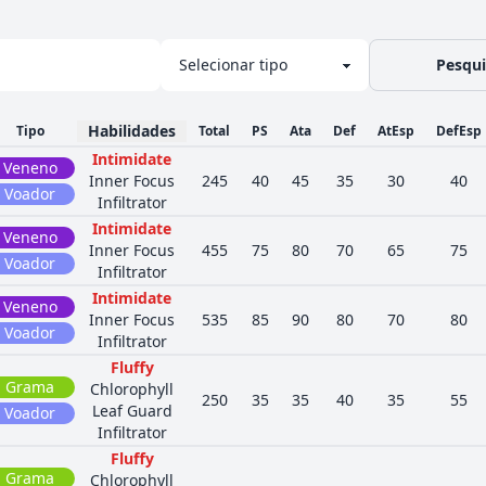
Pesqui
Habilidades
Tipo
Total
PS
Ata
Def
AtEsp
DefEsp
Intimidate
Veneno
Inner Focus
245
40
45
35
30
40
Voador
Infiltrator
Intimidate
Veneno
Inner Focus
455
75
80
70
65
75
Voador
Infiltrator
Intimidate
Veneno
Inner Focus
535
85
90
80
70
80
Voador
Infiltrator
Fluffy
Grama
Chlorophyll
250
35
35
40
35
55
Leaf Guard
Voador
Infiltrator
Fluffy
Grama
Chlorophyll