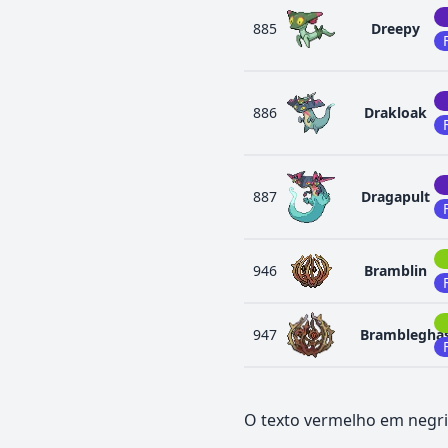
885
Dreepy
886
Drakloak
887
Dragapult
946
Bramblin
947
Bramblegha
O texto vermelho em negri