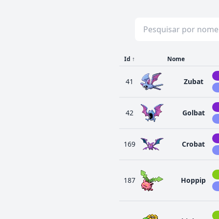
Id
↑
Nome
41
Zubat
42
Golbat
169
Crobat
187
Hoppip