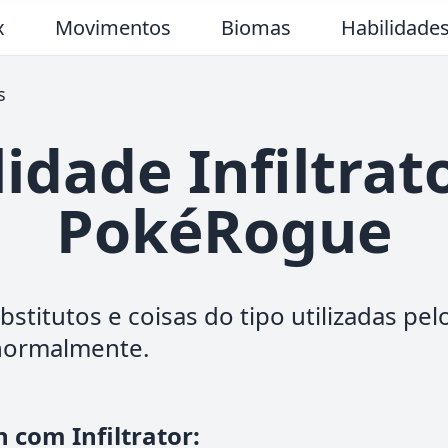
x
Movimentos
Biomas
Habilidade
s
idade Infiltra
PokéRogue
ubstitutos e coisas do tipo utilizadas p
 normalmente.
 com Infiltrator
: