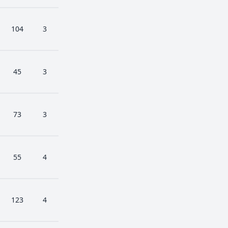
104
3
45
3
73
3
55
4
123
4