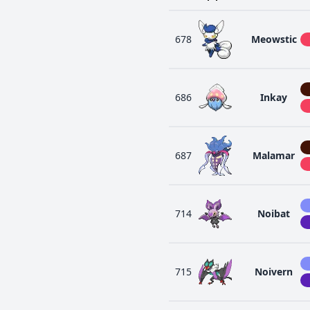
678
Meowstic
686
Inkay
687
Malamar
714
Noibat
715
Noivern