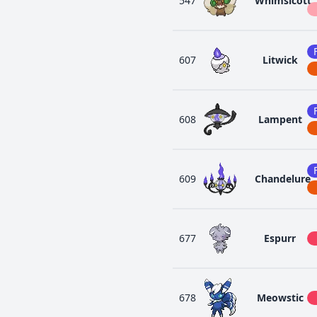
547
Whimsicott
607
Litwick
608
Lampent
609
Chandelure
677
Espurr
678
Meowstic