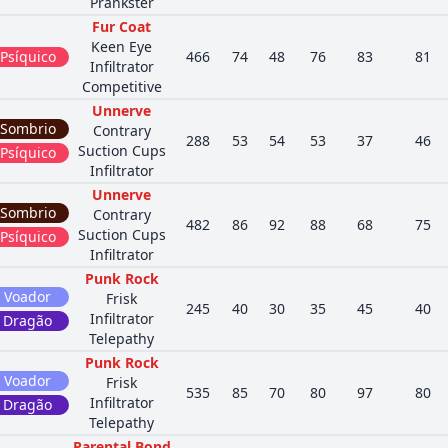
Prankster
Fur Coat
Keen Eye
Psíquico
466
74
48
76
83
81
Infiltrator
Competitive
Unnerve
Sombrio
Contrary
288
53
54
53
37
46
Suction Cups
Psíquico
Infiltrator
Unnerve
Sombrio
Contrary
482
86
92
88
68
75
Suction Cups
Psíquico
Infiltrator
Punk Rock
Voador
Frisk
245
40
30
35
45
40
Infiltrator
Dragão
Telepathy
Punk Rock
Voador
Frisk
535
85
70
80
97
80
Infiltrator
Dragão
Telepathy
Parental Bond