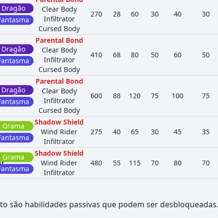
Dragão
Clear Body
270
28
60
30
40
30
Infiltrator
Fantasma
Cursed Body
Parental Bond
Dragão
Clear Body
410
68
80
50
60
50
Infiltrator
Fantasma
Cursed Body
Parental Bond
Dragão
Clear Body
600
88
120
75
100
75
Infiltrator
Fantasma
Cursed Body
Shadow Shield
Grama
Wind Rider
275
40
65
30
45
35
Fantasma
Infiltrator
Shadow Shield
Grama
st
Wind Rider
480
55
115
70
80
70
Fantasma
Infiltrator
to são habilidades passivas que podem ser desbloqueadas