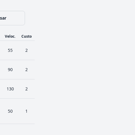
sar
Veloc.
Custo
55
2
90
2
130
2
50
1