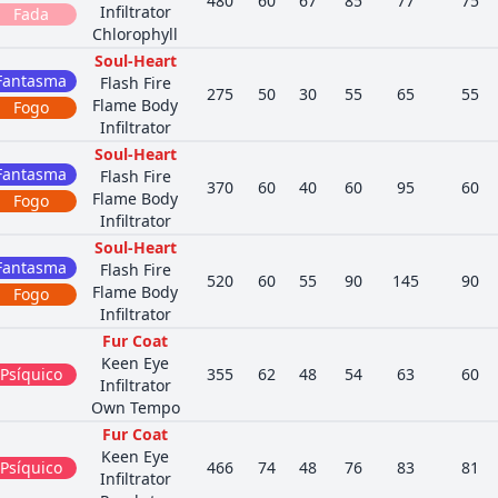
480
60
67
85
77
75
Infiltrator
Fada
Chlorophyll
Soul-Heart
Fantasma
Flash Fire
275
50
30
55
65
55
Flame Body
Fogo
Infiltrator
Soul-Heart
Fantasma
Flash Fire
370
60
40
60
95
60
Flame Body
Fogo
Infiltrator
Soul-Heart
Fantasma
Flash Fire
520
60
55
90
145
90
Flame Body
Fogo
Infiltrator
Fur Coat
Keen Eye
Psíquico
355
62
48
54
63
60
Infiltrator
Own Tempo
Fur Coat
Keen Eye
Psíquico
466
74
48
76
83
81
Infiltrator