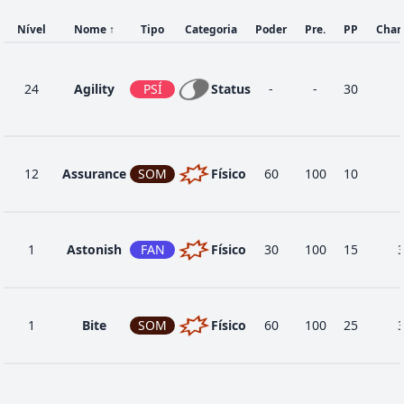
Nível
Nome
↑
Tipo
Categoria
Poder
Pre.
PP
Chan
24
Agility
PSÍ
Status
-
-
30
12
Assurance
SOM
Físico
60
100
10
1
Astonish
FAN
Físico
30
100
15
1
Bite
SOM
Físico
60
100
25