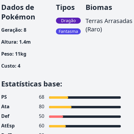
Dados de
Tipos
Biomas
Pokémon
Terras Arrasadas
Dragão
(Raro)
Geração
:
8
Fantasma
Altura
:
1.4
m
Peso
:
11
kg
Custo
:
4
Estatísticas base
:
PS
68
Ata
80
Def
50
AtEsp
60