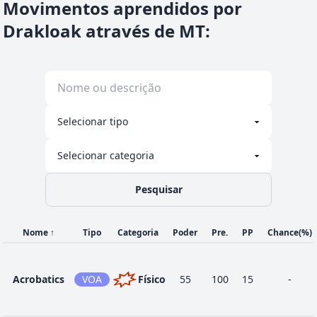
Movimentos aprendidos por
30
Double Hit
NOR
Físico
35
90
10
Drakloak através de MT
:
Double-
66
NOR
Físico
120
100
15
Edge
Dragon
42
DRA
Status
-
-
20
Dance
Pesquisar
Dragon
Evolução
DRA
Especial
85
100
10
Pulse
Nome
↑
Tipo
Categoria
Poder
Pre.
PP
Chance
(%)
Dragon
61
DRA
Físico
100
75
10
Rush
Acrobatics
VOA
Físico
55
100
15
-