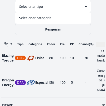
Pesquisar
Nome
Tipo
Categoria
Poder
Pre.
PP
Chance
(%)
↑
O 
Blazing
motor
FOG
Físico
80
100
10
30
Torque
també
Conve
em p
Dragon
os P
DRA
Especial
150
100
5
-
Energy
Qua
usuár
G
Power-
re