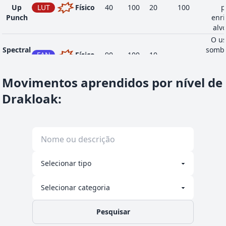
Up
LUT
Físico
40
100
20
100
p
Punch
enri
alv
O us
Spectral
sombr
FAN
Físico
90
100
10
-
Thief
aume
Movimentos aprendidos por nível de
Drakloak
:
Pesquisar