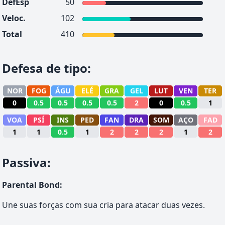
DefEsp
50
Veloc.
102
Total
410
Defesa de tipo
:
NOR
FOG
ÁGU
ELÉ
GRA
GEL
LUT
VEN
TER
0
0.5
0.5
0.5
0.5
2
0
0.5
1
VOA
PSÍ
INS
PED
FAN
DRA
SOM
AÇO
FAD
1
1
0.5
1
2
2
2
1
2
Passiva
:
Parental Bond
:
Une suas forças com sua cria para atacar duas vezes.