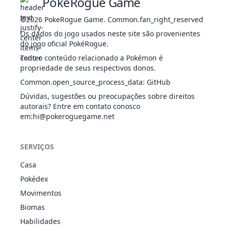
PokeRogue Game
©2026
PokeRogue Game
.
Common.fan_right_reserved
Quick
1
NOR
Físico
40
100
30
Os dados do jogo usados neste site são provenientes
Attack
Beat Up
SOM
Físico
-
100
10
-
do jogo oficial PokéRogue.
Todo o conteúdo relacionado a Pokémon é
propriedade de seus respectivos donos.
54
Take Down
NOR
Físico
90
85
20
Common.open_source_process_data
:
GitHub
Breaking
Dúvidas, sugestões ou preocupações sobre direitos
DRA
Físico
60
100
15
100
Swipe
autorais? Entre em contato conosco
em
:hi@pokeroguegame.net
36
U-turn
INS
Físico
70
100
20
SERVIÇOS
Brine
ÁGU
Especial
65
100
10
-
Casa
Pokédex
Confuse Ray
FAN
Status
-
100
10
-
Movimentos
Biomas
Habilidades