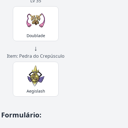
Lv 35
Doublade
↓
Item: Pedra do Crepúsculo
Aegislash
Formulário
: