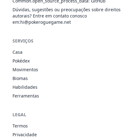
Common.open_source_process_data
:
GitHub
Dúvidas, sugestões ou preocupações sobre direitos
p
autorais? Entre em contato conosco
Facade
NOR
Físico
70
100
20
-
e
em
:hi@pokeroguegame.net
U
False
pr
SERVIÇOS
NOR
Físico
40
100
40
-
Swipe
O
Casa
O
Pokédex
Flash
Movimentos
AÇO
Especial
80
100
10
10
Cannon
Biomas
Habilidades
Ferramentas
Frustration
NOR
Físico
-
100
20
-
d
LEGAL
O
Termos
Gyro Ball
AÇO
Físico
-
100
5
-
Privacidade
u