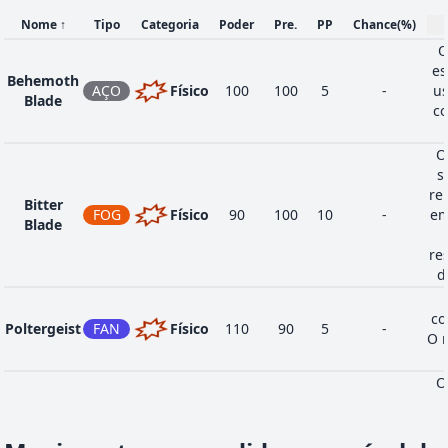
Nome
↑
Tipo
Categoria
Poder
Pre.
PP
Chance
(%)
O
es
Behemoth
AÇO
Físico
100
100
5
-
us
Blade
co
O
s
re
Bitter
FOG
Físico
90
100
10
-
em
Blade
re
d
co
Poltergeist
FAN
Físico
110
90
5
-
O 
O
Tachyon
l
AÇO
Especial
50
-
10
-
Cutter
a