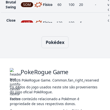
Brutal
SOM
Físico
60
100
20
-
v
Swing
d
20
Slash
NOR
Físico
70
100
20
-
Close
d
LUT
Físico
120
100
5
-
Combat
D
Swords
50
NOR
Status
-
-
20
-
Dance
se
Pokédex
Confide
NOR
Status
-
-
20
-
p
c
1
Tackle
NOR
Físico
40
100
35
-
O
Cut
NOR
Físico
50
95
30
-
PokeRogue Game
Mo
Double
NOR
Status
-
-
15
-
u
©2026
PokeRogue Game
.
Common.fan_right_reserved
Team
p
Os dados do jogo usados neste site são provenientes
do jogo oficial PokéRogue.
q
Todo o conteúdo relacionado a Pokémon é
Endure
NOR
Status
-
-
10
-
propriedade de seus respectivos donos.