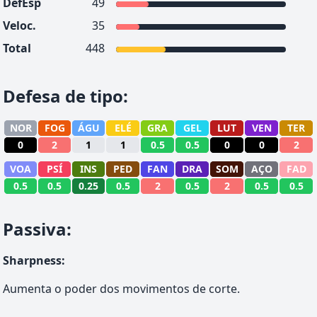
DefEsp
49
Veloc.
35
Total
448
Defesa de tipo
:
NOR
FOG
ÁGU
ELÉ
GRA
GEL
LUT
VEN
TER
0
2
1
1
0.5
0.5
0
0
2
VOA
PSÍ
INS
PED
FAN
DRA
SOM
AÇO
FAD
0.5
0.5
0.25
0.5
2
0.5
2
0.5
0.5
Passiva
:
Sharpness
:
Aumenta o poder dos movimentos de corte.