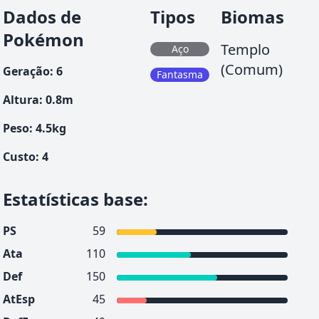
Dados de
Tipos
Biomas
Pokémon
Templo
Aço
(Comum)
Geração
:
6
Fantasma
Altura
:
0.8
m
Peso
:
4.5
kg
Custo
:
4
Estatísticas base
:
PS
59
Ata
110
Def
150
AtEsp
45