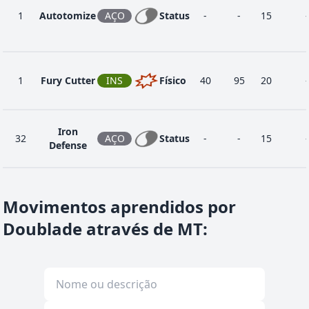
1
Autotomize
AÇO
Status
-
-
15
-
1
Fury Cutter
INS
Físico
40
95
20
-
Iron
32
AÇO
Status
-
-
15
-
Defense
38
Iron Head
AÇO
Físico
80
100
15
3
Movimentos aprendidos por
Doublade através de MT
:
Metal
16
AÇO
Status
-
85
40
-
Sound