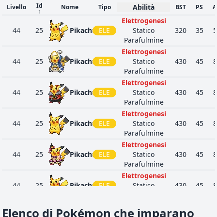
Id
Abilità
Livello
Nome
Tipo
BST
PS
A
↑
Elettrogenesi
44
25
Pikachu
ELE
Statico
320
35
5
Parafulmine
Elettrogenesi
44
25
Pikachu
ELE
Statico
430
45
8
Parafulmine
Elettrogenesi
44
25
Pikachu
ELE
Statico
430
45
8
Parafulmine
Elettrogenesi
44
25
Pikachu
ELE
Statico
430
45
8
Parafulmine
Elettrogenesi
44
25
Pikachu
ELE
Statico
430
45
8
Parafulmine
Elettrogenesi
44
25
Pikachu
ELE
Statico
430
45
8
Parafulmine
Elettrogenesi
Elenco di Pokémon che imparano
44
25
Pikachu
ELE
Statico
430
45
8