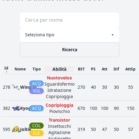
Ricerca
Id
Abilità
Nome
Tipo
BST
PS
Att
Dif
AttSp
↑
Nuotovelox
ACQ
Sguardofermo
278
Wingull
270
40
30
30
55
Idratazione
VOL
Copripioggia
Copripioggia
382
Kyogre
ACQ
670
100
100
90
150
Piovischio
Transistor
COL
Insettocchi
595
Joltik
319
50
47
50
57
Agitazione
ELE
Aiutinsetto