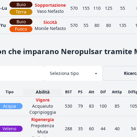
Buio
Sopportazione
g-Lu
570
155
110
125
55
Vaso Nefasto
Terra
Buio
Siccità
-Yu
570
55
80
80
135
Monile Nefasto
Fuoco
on che imparano Neropulsar tramite
Ricerc
Abilità
Tipo
BST
PS
Att
Dif
AttSp
DifS
Vigore
Acqua
Acquaiuto
530
79
83
100
85
105
Copripioggia
Rigenergia
Prepotenza
Veleno
288
35
60
44
40
54
Muta