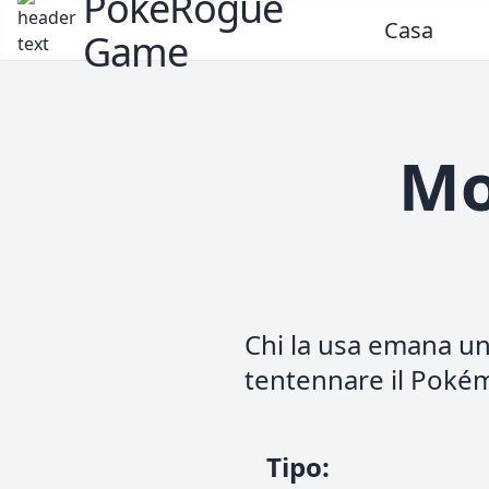
PokeRogue
Casa
Game
Mo
Chi la usa emana un
tentennare il Pokém
Tipo
: