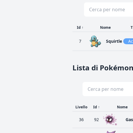
Id
↑
Nome
T
7
Squirtle
A
Lista di Pokémon
Livello
Id
↑
Nome
36
92
Gas