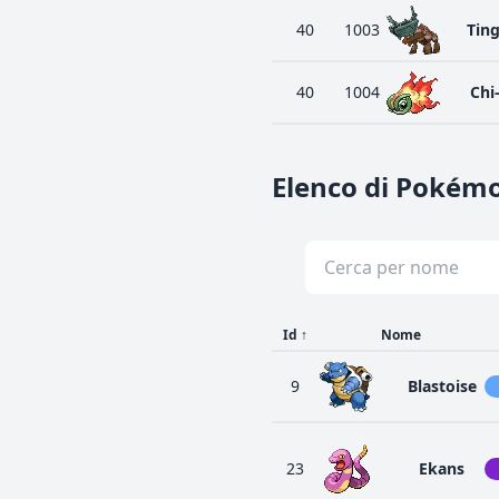
40
1003
Tin
40
1004
Chi
Elenco di Pokém
Id
↑
Nome
9
Blastoise
23
Ekans