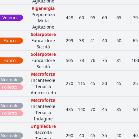
Agitazione
Rigenergia
Prepotenza
Veleno
448
60
95
69
65
79
Muta
Agitazione
Solarpotere
Fuoco
Fuocardore
299
38
41
40
50
65
Siccità
Solarpotere
Fuoco
Fuocardore
505
73
76
75
81
100
Siccità
Macroforza
Normale
Incantevole
270
115
45
20
45
25
Tenacia
Folletto
Amicoscudo
Macroforza
Normale
Incantevole
435
140
70
45
85
50
Tenacia
Folletto
Indagine
Unghiedure
Raccolta
Normale
290
40
45
35
40
40
Tecnico