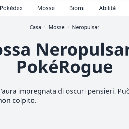
Pokédex
Mosse
Biomi
Abilità
Casa
Mosse
Neropulsar
ssa Neropulsar
PokéRogue
'aura impregnata di oscuri pensieri. Pu
on colpito.