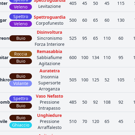
Spettroguardia
nter
405
45
50
45
115
Levitazione
Veleno
Spettro
Spettroguardia
gar
500
60
65
60
130
Corpofunesto
Veleno
Disinvoltura
reon
Buio
Sincronismo
525
95
65
110
60
Forza Interiore
Remasabbia
Roccia
itar
Sabbiafiume
600
100
134
110
95
Buio
Agitazione
Auratetra
Buio
Insonnia
hkrow
505
100
125
52
105
Supersorte
Volante
Arroganza
Vaso Nefasto
Spettro
itomb
Pressione
485
50
92
108
92
Buio
Intrapasso
Unghiedure
Buio
vile
Pressione
510
70
120
65
45
Ghiaccio
Arraffalesto