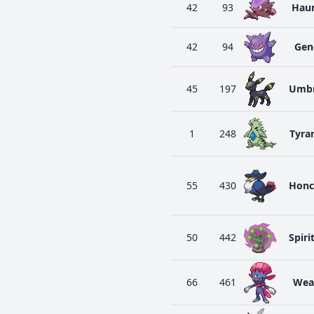
42
93
Hau
42
94
Gen
45
197
Umb
1
248
Tyran
55
430
Honc
50
442
Spir
66
461
Wea