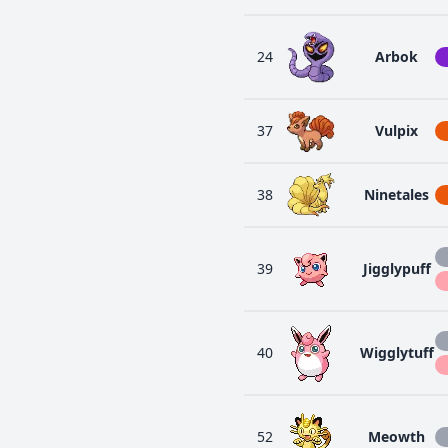
24
Arbok
37
Vulpix
38
Ninetales
39
Jigglypuff
40
Wigglytuff
52
Meowth