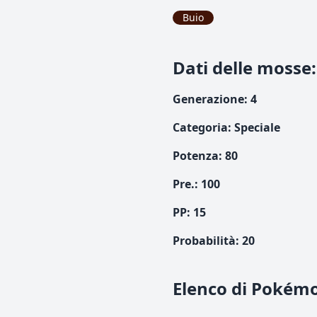
Buio
Dati delle mosse
:
Generazione
:
4
Categoria
:
Speciale
Potenza
:
80
Pre.
:
100
PP:
15
Probabilità
:
20
Elenco di Pokém