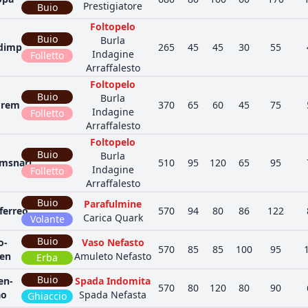
Prestigiatore
Buio
Foltopelo
Buio
Burla
dimp
265
45
45
30
55
Indagine
Folletto
Arraffalesto
Foltopelo
Buio
Burla
grem
370
65
60
45
75
Indagine
Folletto
Arraffalesto
Foltopelo
Buio
Burla
msnarl
510
95
120
65
95
Indagine
Folletto
Arraffalesto
Buio
Parafulmine
ferreo
570
94
80
86
122
Carica Quark
Volante
Buio
o-
Vaso Nefasto
570
85
85
100
95
ien
Amuleto Nefasto
Erba
Buio
en-
Spada Indomita
570
80
120
80
90
ao
Spada Nefasta
Ghiaccio