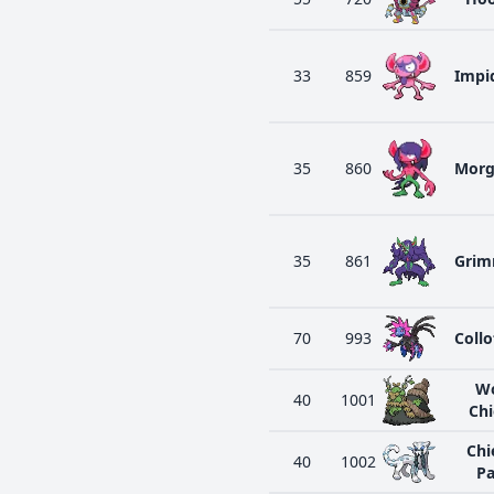
33
859
Impi
35
860
Mor
35
861
Grim
70
993
Collo
W
40
1001
Ch
Chi
40
1002
P