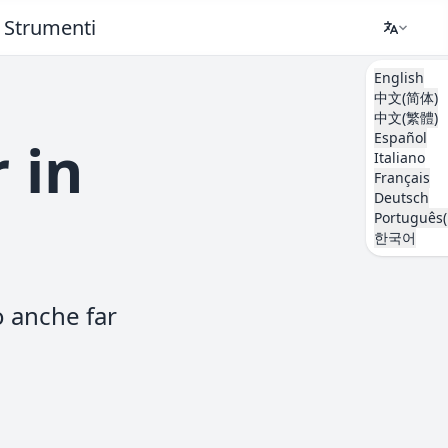
Strumenti
English
中文(简体)
中文(繁體)
Español
 in
Italiano
Français
Deutsch
Português(
한국어
ò anche far