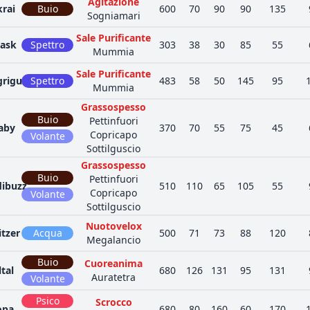
Agitazione
krai
Buio
600
70
90
90
135
Sogniamari
Sale Purificante
ask
Spettro
303
38
30
85
55
Mummia
Sale Purificante
grigus
Spettro
483
58
50
145
95
Mummia
Grassospesso
Buio
Pettinfuori
laby
370
70
55
75
45
Copricapo
Volante
Sottilguscio
Grassospesso
Buio
Pettinfuori
ibuzz
510
110
65
105
55
Copricapo
Volante
Sottilguscio
Nuotovelox
itzer
Acqua
500
71
73
88
120
Megalancio
Buio
Cuoreanima
tal
680
126
131
95
131
Auratetra
Volante
Psico
Scrocco
opa
680
80
160
60
170