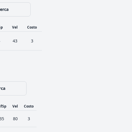
cerca
Sp
Vel
Costo
4
43
3
rca
ifSp
Vel
Costo
35
80
3