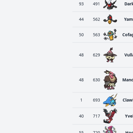
93
491
Dar
44
562
Yam
50
563
Cofa
48
629
Vul
48
630
Mand
1
693
Claw
40
717
Yvel
55
720
Ho