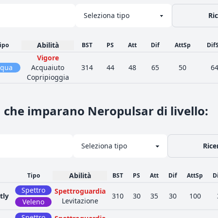
Ri
Abilità
ipo
BST
PS
Att
Dif
AttSp
Dif
Vigore
cqua
Acquaiuto
314
44
48
65
50
6
Copripioggia
 che imparano Neropulsar di livello
:
Rice
Abilità
Tipo
BST
PS
Att
Dif
AttSp
D
Spettro
Spettroguardia
tly
310
30
35
30
100
Levitazione
Veleno
Spettro