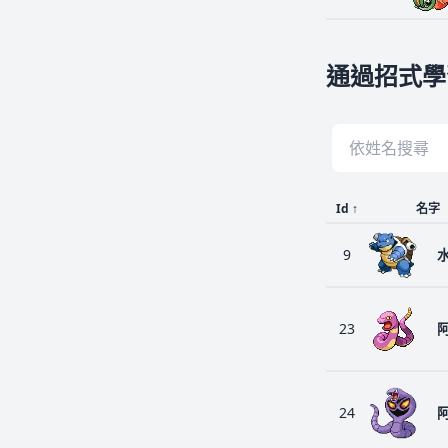
通過招式學
Id
↑
名字
9
23
24