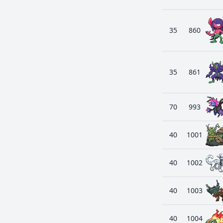
35
860
35
861
70
993
40
1001
40
1002
40
1003
40
1004