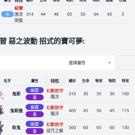
特性
屬性
總計
生命
物攻
物防
特攻
特防
速度
花費
結實
水
激流
314
44
48
65
50
64
43
3
雨盤
習 惡之波動 招式的寶可夢
:
特性
名字
屬性
總計
生命
物攻
物防
特攻
幽靈
幻影防守
鬼斯
310
30
35
30
100
飄浮
毒
幽靈
幻影防守
鬼斯通
405
45
50
45
115
飄浮
毒
幽靈
幻影防守
耿鬼
500
60
65
60
130
詛咒之軀
毒