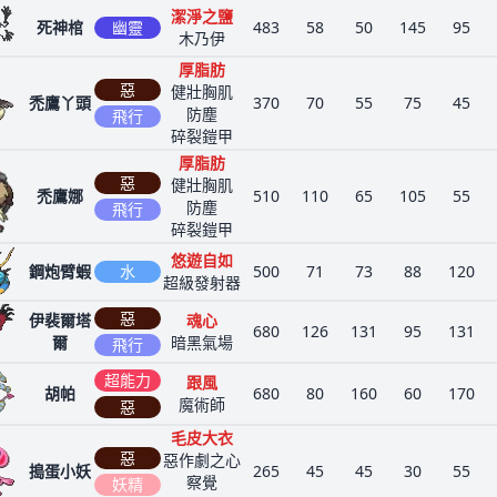
潔淨之鹽
死神棺
幽靈
483
58
50
145
95
木乃伊
厚脂肪
惡
健壯胸肌
禿鷹丫頭
370
70
55
75
45
防塵
飛行
碎裂鎧甲
厚脂肪
惡
健壯胸肌
禿鷹娜
510
110
65
105
55
防塵
飛行
碎裂鎧甲
悠遊自如
鋼炮臂蝦
水
500
71
73
88
120
超級發射器
惡
伊裴爾塔
魂心
680
126
131
95
131
爾
暗黑氣場
飛行
超能力
跟風
胡帕
680
80
160
60
170
魔術師
惡
毛皮大衣
惡
惡作劇之心
搗蛋小妖
265
45
45
30
55
察覺
妖精