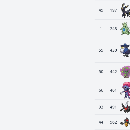
45
197
1
248
55
430
50
442
66
461
93
491
44
562