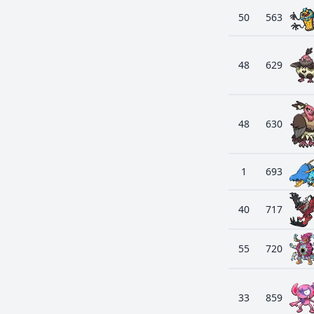
50
563
48
629
48
630
1
693
40
717
55
720
33
859