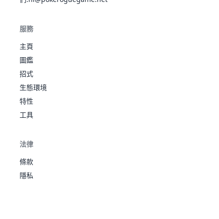
之
軀
服務
腦
核
主頁
之
力
圖鑑
超
壓
150
超
680
106
110
90
154
90
130
8
招式
夢
迫
生態環境
感
緊
特性
張
工具
感
電
晶
法律
體
壓
條款
雷
243
電
迫
580
90
85
75
115
100
115
6
公
隱私
感
精
神
力
自