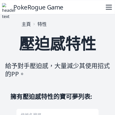
PokeRogue Game
主頁
特性
壓迫感特性
給予對手壓迫感，大量減少其使用招式
的PP。
擁有壓迫感特性的寶可夢列表
: