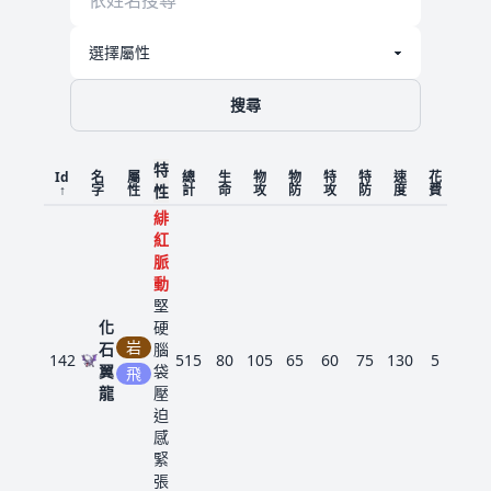
搜尋
特
Id
名
屬
總
生
物
物
特
特
速
花
↑
字
性
性
計
命
攻
防
攻
防
度
費
緋
紅
脈
動
堅
化
硬
岩
石
腦
142
515
80
105
65
60
75
130
5
翼
袋
飛
龍
壓
迫
感
緊
張