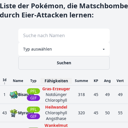
Liste der Pokémon, die Matschbombe
durch Eier-Attacken lernen
:
Suchen
Id
Fähigkeiten
Name
Typ
Summe
KP
Ang
Vert
↑
Gras-Erzeuger
PFL
1
Bisasam
Notdünger
318
45
49
49
GIF
Chlorophyll
Heilwandel
PFL
43
Myrapla
Chlorophyll
320
45
50
55
GIF
Angsthase
Wankelmut