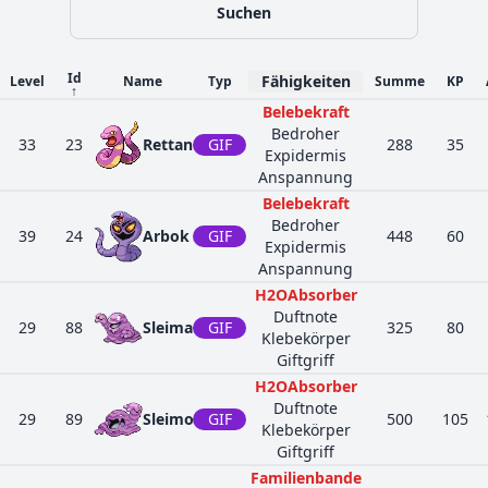
Suchen
Id
Fähigkeiten
Level
Name
Typ
Summe
KP
↑
Belebekraft
Bedroher
33
23
Rettan
GIF
288
35
Expidermis
Anspannung
Belebekraft
Bedroher
39
24
Arbok
GIF
448
60
Expidermis
Anspannung
H2OAbsorber
Duftnote
29
88
Sleima
GIF
325
80
Klebekörper
Giftgriff
H2OAbsorber
Duftnote
29
89
Sleimok
GIF
500
105
Klebekörper
Giftgriff
Familienbande