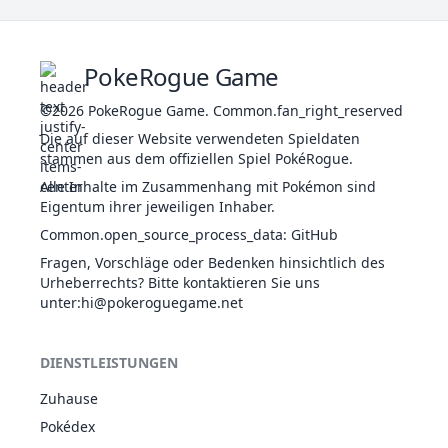
Anspannung
Schwebe
GIF
32
4110
Smogmog
Hitzewahn
Reaktionsgas
490
65
FEE
Giftdorn
Nebel-
29
Nidoran♀
GIF
275
55
47
PokeRogue Game
Rivalität
Erzeuger
Übereifer
©2026
PokeRogue Game
.
Common.fan_right_reserved
Hitzewahn
Die auf dieser Website verwendeten Spieldaten
Giftdorn
30
Nidorina
GIF
365
70
62
stammen aus dem offiziellen Spiel PokéRogue.
Rivalität
Übereifer
Alle Inhalte im Zusammenhang mit Pokémon sind
Eigentum ihrer jeweiligen Inhaber.
Hitzewahn
GIF
Giftdorn
Common.open_source_process_data
:
GitHub
31
Nidoqueen
505
90
92
Rivalität
BOD
Fragen, Vorschläge oder Bedenken hinsichtlich des
Rohe Gewalt
Urheberrechts? Bitte kontaktieren Sie uns
Adrenalin
unter
:hi@pokeroguegame.net
Giftdorn
32
Nidoran♂
GIF
273
46
57
Rivalität
Übereifer
DIENSTLEISTUNGEN
Adrenalin
Giftdorn
Zuhause
33
Nidorino
GIF
365
61
72
Rivalität
Pokédex
Übereifer