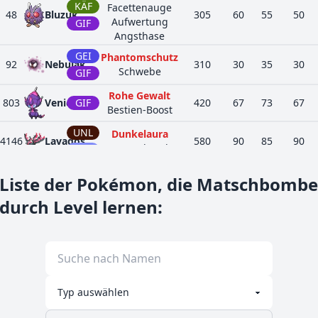
KÄF
Facettenauge
48
Bluzuk
305
60
55
50
Aufwertung
GIF
Angsthase
GEI
Phantomschutz
92
Nebulak
310
30
35
30
Schwebe
GIF
Rohe Gewalt
803
Venicro
GIF
420
67
73
67
Bestien-Boost
UNL
Dunkelaura
4146
Lavados
580
90
85
90
Wutausbruch
FLU
Liste der Pokémon, die Matschbombe
durch Level lernen
: