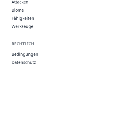
Attacken
Adrenalin
GIF
Giftdorn
Biome
34
Nidoking
505
81
102
Rivalität
BOD
Fähigkeiten
Rohe Gewalt
Werkzeuge
Bedroher
GIF
41
Zubat
Konzentrator
245
40
45
FLU
Schwebedurch
RECHTLICH
Bedroher
GIF
42
Golbat
Konzentrator
455
75
80
Bedingungen
FLU
Schwebedurch
Datenschutz
Heilwandel
PFL
43
Myrapla
Chlorophyll
320
45
50
GIF
Angsthase
Heilwandel
PFL
44
Duflor
Chlorophyll
395
60
65
GIF
Duftnote
Heilwandel
PFL
45
Giflor
Chlorophyll
490
75
80
GIF
Sporenwirt
Heilwandel
KÄF
Sporenwirt
46
Paras
285
35
70