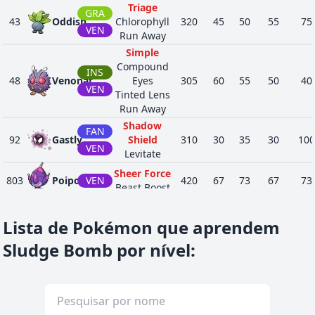
Triage
GRA
43
Oddish
Chlorophyll
320
45
50
55
75
VEN
Run Away
Simple
Compound
INS
48
Venonat
Eyes
305
60
55
50
40
VEN
Tinted Lens
Run Away
Shadow
FAN
92
Gastly
Shield
310
30
35
30
100
VEN
Levitate
Sheer Force
803
Poipole
VEN
420
67
73
67
73
Beast Boost
SOM
Dark Aura
4146
Moltres
580
90
85
90
100
Lista de Pokémon que aprendem
Berserk
VOA
Sludge Bomb por nível
: