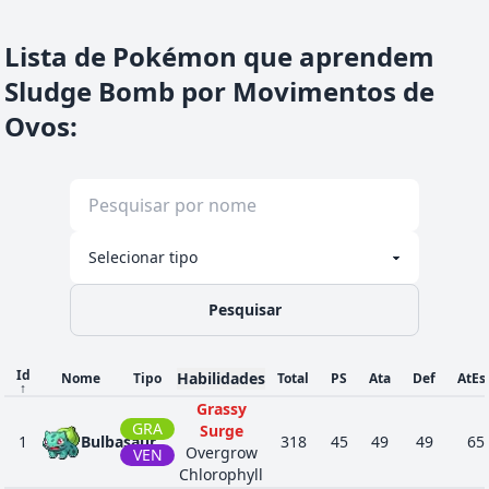
Lista de Pokémon que aprendem
Sludge Bomb por Movimentos de
Ovos
:
Pesquisar
Id
Habilidades
Nome
Tipo
Total
PS
Ata
Def
AtEs
↑
Grassy
GRA
Surge
1
Bulbasaur
318
45
49
49
65
Overgrow
VEN
Chlorophyll