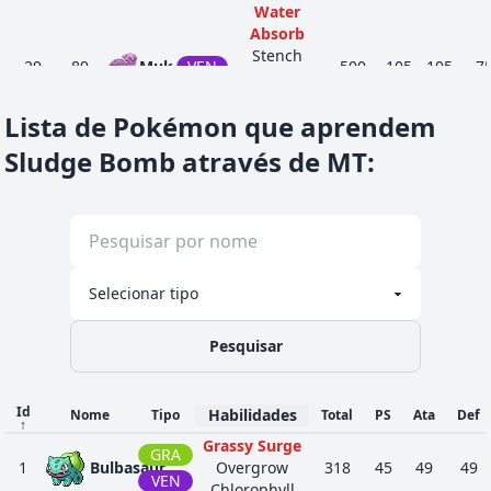
Water
Absorb
Stench
29
89
Muk
VEN
500
105
105
7
Sticky Hold
Poison
Lista de Pokémon que aprendem
Touch
Parental
Sludge Bomb através de MT
:
Bond
Levitate
32
109
Koffing
VEN
340
40
65
9
Neutralizing
Gas
Stench
Parental
Bond
Levitate
32
110
Weezing
VEN
490
65
90
12
Pesquisar
Neutralizing
Gas
Stench
Id
Habilidades
Nome
Tipo
Total
PS
Ata
Def
Earth Eater
↑
Liquid Ooze
Grassy Surge
33
316
Gulpin
VEN
302
70
43
5
GRA
Sticky Hold
1
Bulbasaur
Overgrow
318
45
49
49
VEN
Gluttony
Chlorophyll