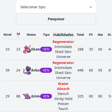
Pesquisar
Id
Habilidades
Nível
Nome
Tipo
Total
PS
Ata
De
↑
Regenerator
Intimidate
33
23
Ekans
VEN
288
35
60
4
Shed Skin
Unnerve
Regenerator
Intimidate
39
24
Arbok
VEN
448
60
95
6
Shed Skin
Unnerve
Water
Absorb
Stench
29
88
Grimer
VEN
325
80
80
5
Sticky Hold
Poison
Touch