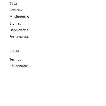
Poison Point
Casa
33
Nidorino
VEN
365
61
72
57
Rivalry
Pokédex
Hustle
Movimentos
Guts
VEN
Poison Point
Biomas
34
Nidoking
505
81
102
77
Rivalry
TER
Habilidades
Sheer Force
Ferramentas
Intimidate
VEN
41
Zubat
Inner Focus
245
40
45
35
VOA
Infiltrator
LEGAL
Intimidate
VEN
42
Golbat
Inner Focus
455
75
80
70
Termos
VOA
Infiltrator
Privacidade
Triage
GRA
43
Oddish
Chlorophyll
320
45
50
55
VEN
Run Away
Triage
GRA
44
Gloom
Chlorophyll
395
60
65
70
VEN
Stench
Triage
GRA
45
Vileplume
Chlorophyll
490
75
80
85
VEN