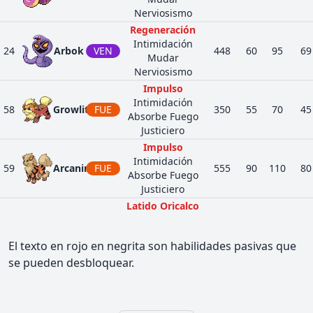
Nerviosismo
Regeneración
Intimidación
24
Arbok
VEN
448
60
95
69
Mudar
Nerviosismo
Impulso
Intimidación
58
Growlithe
FUE
350
55
70
45
Absorbe Fuego
Justiciero
Impulso
Intimidación
59
Arcanine
FUE
555
90
110
80
Absorbe Fuego
Justiciero
Latido Oricalco
ROC
Cabeza Roca
142
Aerodactyl
515
80
105
65
Presión
VOL
El texto en rojo en negrita son habilidades pasivas que
Nerviosismo
se pueden desbloquear.
Mutatipo
151
Mew
PSÍ
600
100
100
10
Sincronía
Garra Dura