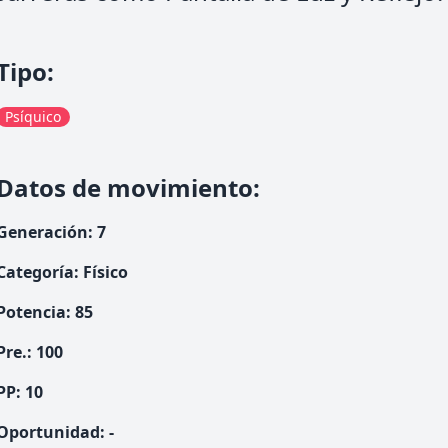
Tipo
:
Psíquico
Datos de movimiento
:
Generación
:
7
Categoría
:
Físico
Potencia
:
85
Pre.
:
100
PP:
10
Oportunidad
:
-