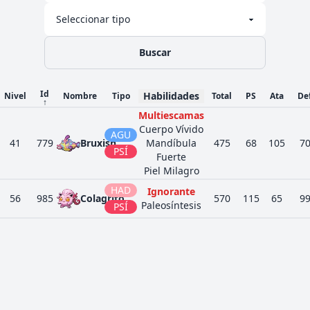
Buscar
Id
Habilidades
Nivel
Nombre
Tipo
Total
PS
Ata
De
↑
Multiescamas
Cuerpo Vívido
AGU
41
779
Bruxish
Mandíbula
475
68
105
7
PSÍ
Fuerte
Piel Milagro
HAD
Ignorante
56
985
Colagrito
570
115
65
9
Paleosíntesis
PSÍ