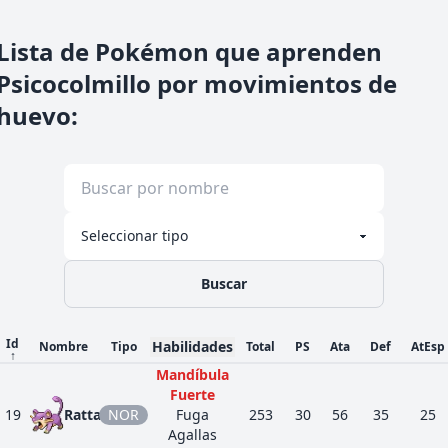
Lista de Pokémon que aprenden
Psicocolmillo por movimientos de
huevo
:
Buscar
Id
Habilidades
Nombre
Tipo
Total
PS
Ata
Def
AtEsp
↑
Mandíbula
Fuerte
19
Rattata
NOR
Fuga
253
30
56
35
25
Agallas