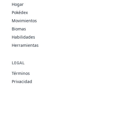
209
Snubbull
HAD
300
60
80
50
Hogar
Fuga
Cobardía
Pokédex
Piel Feérica
Movimientos
Intimidación
210
Granbull
HAD
450
90
120
75
Biomas
Pies Rápidos
Cobardía
Habilidades
Sequía
Herramientas
SIN
Madrugar
228
Houndour
330
45
60
30
Absorbe Fuego
FUE
Nerviosismo
LEGAL
Sequía
SIN
Términos
Madrugar
229
Houndoom
500
75
90
50
Absorbe Fuego
FUE
Privacidad
Nerviosismo
Garra Dura
Fuga
261
Poochyena
SIN
220
35
55
35
Pies Rápidos
Cobardía
Garra Dura
Intimidación
262
Mightyena
SIN
420
70
90
70
Pies Rápidos