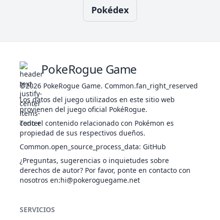
159
Croconaw
AGU
Torrente
405
65
80
80
Pokédex
Potencia Bruta
Garra Dura
160
Feraligatr
AGU
Torrente
530
85
105
10
Potencia Bruta
Simple
196
Espeon
PSÍ
Sincronía
525
65
65
60
PokeRogue Game
Espejo Mágico
©2026
PokeRogue Game
Amor Filial
.
Common.fan_right_reserved
NOR
Fuerza Mental
Los datos del juego utilizados en este sitio web
203
Girafarig
455
70
80
65
Madrugar
PSÍ
provienen del juego oficial PokéRogue.
Herbívoro
Todo el contenido relacionado con Pokémon es
Ímpetu Tóxico
propiedad de sus respectivos dueños.
TIE
Corte Fuerte
207
Gligar
430
65
75
10
Common.open_source_process_data
Velo Arena
:
GitHub
VOL
Inmunidad
¿Preguntas, sugerencias o inquietudes sobre
Transportarrocas
derechos de autor? Por favor, ponte en contacto con
ACE
Cabeza Roca
nosotros en
:hi@pokeroguegame.net
208
Steelix
510
75
85
20
Robustez
TIE
Potencia Bruta
SERVICIOS
Piel Feérica
Intimidación