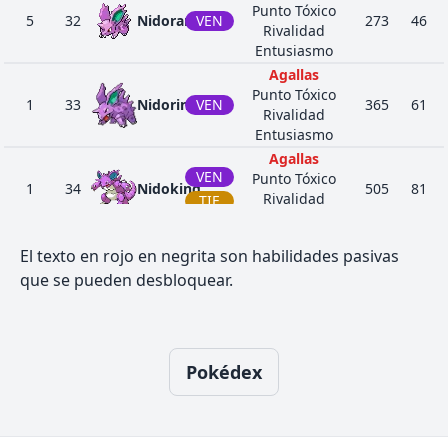
Punto Tóxico
5
32
Nidoran♂
VEN
273
46
Rivalidad
Entusiasmo
Agallas
Punto Tóxico
1
33
Nidorino
VEN
365
61
Rivalidad
Entusiasmo
Agallas
VEN
Punto Tóxico
1
34
Nidoking
505
81
Rivalidad
TIE
Potencia Bruta
Potencia
El texto en rojo en negrita son habilidades pasivas
NOR
Vista Lince
1
83
Farfetch'd
377
52
que se pueden desbloquear.
Fuerza Mental
VOL
Competitivo
Amor Filial
NOR
Fuga
1
84
Doduo
310
35
Madrugar
VOL
Pokédex
Tumbos
Amor Filial
NOR
Fuga
1
85
Dodrio
470
60