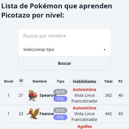
Lista de Pokémon que aprenden
Picotazo por nivel
:
Buscar
Id
Habilidades
Nivel
Nombre
Tipo
Total
PS
↑
Autoestima
NOR
1
21
Spearow
Vista Lince
262
40
VOL
Francotirador
Autoestima
NOR
1
22
Fearow
Vista Lince
442
65
VOL
Francotirador
Agallas