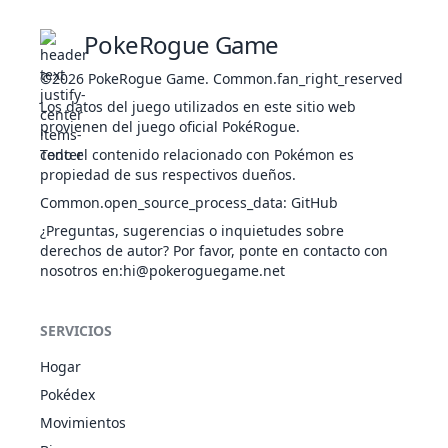
Madrugar
VOL
Tumbos
PokeRogue Game
Multiescamas
Nado Rápido
1
118
Goldeen
AGU
320
45
©2026
PokeRogue Game
.
Common.fan_right_reserved
Velo Agua
Los datos del juego utilizados en este sitio web
Pararrayos
provienen del juego oficial PokéRogue.
Multiescamas
Nado Rápido
Todo el contenido relacionado con Pokémon es
1
119
Seaking
AGU
450
80
Velo Agua
propiedad de sus respectivos dueños.
Pararrayos
Common.open_source_process_data
:
GitHub
Llovizna
ELÉ
¿Preguntas, sugerencias o inquietudes sobre
1
145
Zapdos
Presión
580
90
VOL
derechos de autor? Por favor, ponte en contacto con
Elec. Estática
nosotros en
:hi@pokeroguegame.net
Piel Celeste
NOR
Insomnio
1
163
Hoothoot
262
60
Vista Lince
VOL
SERVICIOS
Cromolente
Piel Celeste
Hogar
NOR
Insomnio
1
164
Noctowl
452
100
Pokédex
Vista Lince
VOL
Movimientos
Cromolente
Cromolente