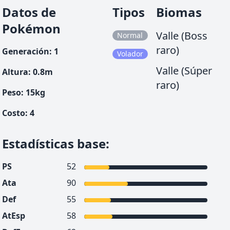
Datos de
Tipos
Biomas
Pokémon
Valle (Boss
Normal
raro)
Generación
:
1
Volador
Valle (Súper
Altura
:
0.8
m
raro)
Peso
:
15
kg
Costo
:
4
Estadísticas base
:
PS
52
Ata
90
Def
55
AtEsp
58