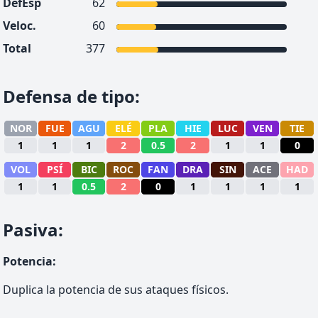
DefEsp
62
Veloc.
60
Total
377
Defensa de tipo
:
NOR
FUE
AGU
ELÉ
PLA
HIE
LUC
VEN
TIE
1
1
1
2
0.5
2
1
1
0
VOL
PSÍ
BIC
ROC
FAN
DRA
SIN
ACE
HAD
1
1
0.5
2
0
1
1
1
1
Pasiva
:
Potencia
:
Duplica la potencia de sus ataques físicos.