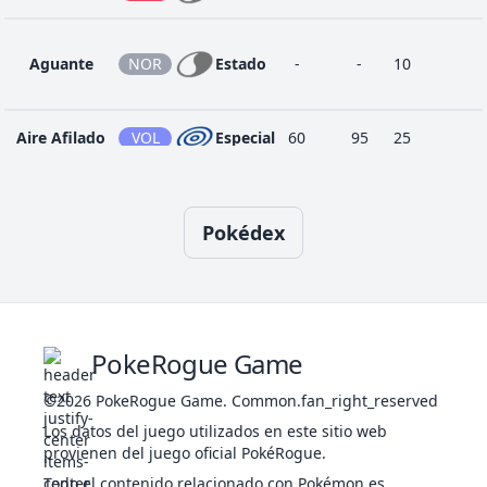
Aéreo
Aguante
NOR
Estado
-
-
10
Aire Afilado
VOL
Especial
60
95
25
Ala Bis
VOL
Físico
40
90
10
Pokédex
Ala de Acero
ACE
Físico
70
90
25
1
Alboroto
NOR
Especial
90
100
10
PokeRogue Game
©2026
PokeRogue Game
.
Common.fan_right_reserved
Los datos del juego utilizados en este sitio web
Antojo
NOR
Físico
60
100
25
provienen del juego oficial PokéRogue.
Todo el contenido relacionado con Pokémon es