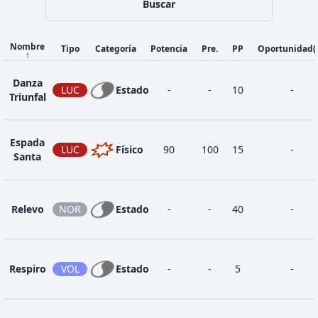
Buscar
Nombre
Tipo
Categoría
Potencia
Pre.
PP
Oportunidad
(
↑
Danza
LUC
Estado
-
-
10
-
Triunfal
Espada
LUC
Físico
90
100
15
-
Santa
Relevo
NOR
Estado
-
-
40
-
Respiro
VOL
Estado
-
-
5
-