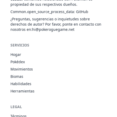
propiedad de sus respectivos dueños.
Atracción
NOR
Estado
-
100
15
Common.open_source_process_data
:
GitHub
¿Preguntas, sugerencias o inquietudes sobre
derechos de autor? Por favor, ponte en contacto con
nosotros en
:hi@pokeroguegame.net
Autosugestión
NOR
Estado
-
-
10
SERVICIOS
Hogar
Avivar
NOR
Estado
-
-
30
Pokédex
Movimientos
Bofetón Lodo
TIE
Especial
20
100
10
1
Biomas
Habilidades
Herramientas
Canon
NOR
Especial
60
100
15
LEGAL
Cola Férrea
ACE
Físico
100
75
15
3
Términos