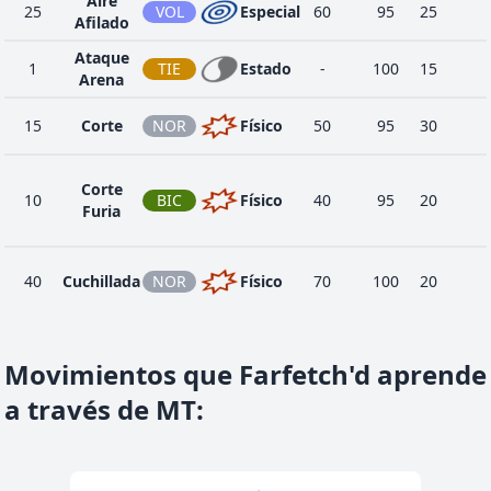
Aire
25
VOL
Especial
60
95
25
Afilado
Ataque
1
TIE
Estado
-
100
15
Arena
15
Corte
NOR
Físico
50
95
30
Corte
10
BIC
Físico
40
95
20
Furia
40
Cuchillada
NOR
Físico
70
100
20
Danza
45
NOR
Estado
-
-
20
Espada
Movimientos que Farfetch'd aprende
a través de MT
:
30
Desarme
SIN
Físico
65
100
20