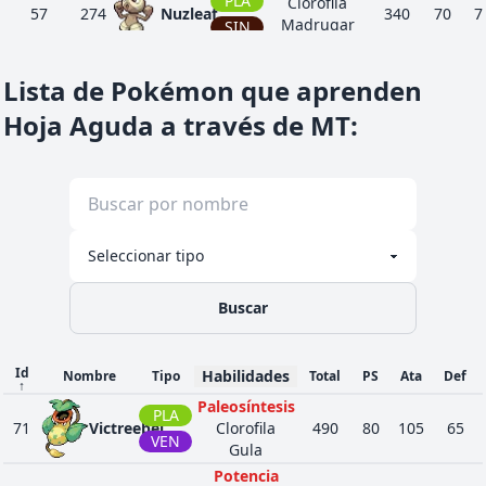
PLA
Clorofila
57
274
Nuzleaf
340
70
7
Madrugar
SIN
Hurto
Cortante
Lista de Pokémon que aprenden
PLA
Clorofila
Evolución
275
Shiftry
480
90
1
Surcavientos
Hoja Aguda a través de MT
SIN
:
Hurto
Simple
55
470
Leafeon
PLA
Defensa Hoja
525
65
1
Clorofila
Psicogénesis
PSÍ
Impasible
1
475
Gallade
518
68
1
Cortante
LUC
Justiciero
Buscar
Multiescamas
28
495
Snivy
PLA
Espesura
308
45
4
Respondón
Id
Habilidades
Nombre
Tipo
Total
PS
Ata
Def
↑
Multiescamas
Paleosíntesis
32
496
PLA
Servine
PLA
Espesura
413
60
6
71
Victreebel
Clorofila
490
80
105
65
Respondón
VEN
Gula
Multiescamas
Potencia
32
497
Serperior
PLA
Espesura
528
75
7