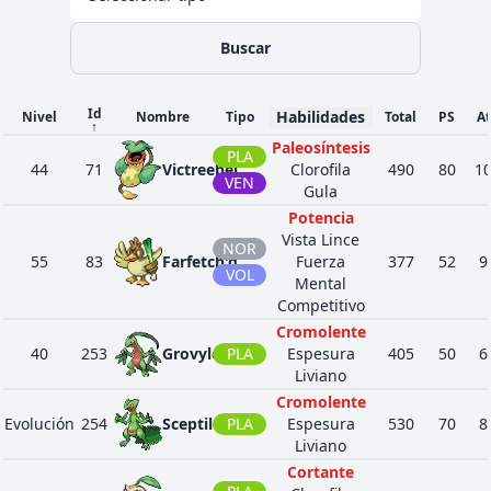
Buscar
Id
Habilidades
Nivel
Nombre
Tipo
Total
PS
A
↑
Paleosíntesis
PLA
44
71
Victreebel
Clorofila
490
80
1
VEN
Gula
Potencia
Vista Lince
NOR
55
83
Farfetch'd
Fuerza
377
52
9
VOL
Mental
Competitivo
Cromolente
40
253
Grovyle
PLA
Espesura
405
50
6
Liviano
Cromolente
Evolución
254
Sceptile
PLA
Espesura
530
70
8
Liviano
Cortante