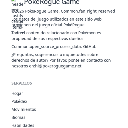
PokeRogue Game
©2026
PokeRogue Game
.
Common.fan_right_reserved
Chirrido
NOR
Estado
-
85
40
-
Los datos del juego utilizados en este sitio web
provienen del juego oficial PokéRogue.
Todo el contenido relacionado con Pokémon es
Confidencia
NOR
Estado
-
-
20
-
propiedad de sus respectivos dueños.
Common.open_source_process_data
:
GitHub
¿Preguntas, sugerencias o inquietudes sobre
Contoneo
NOR
Estado
-
85
15
-
derechos de autor? Por favor, ponte en contacto con
nosotros en
:hi@pokeroguegame.net
Danza Espada
NOR
Estado
-
-
20
-
SERVICIOS
Danza Pluma
VOL
Estado
-
100
15
-
Hogar
Pokédex
Movimientos
Demolición
LUC
Físico
75
100
15
-
Biomas
Habilidades