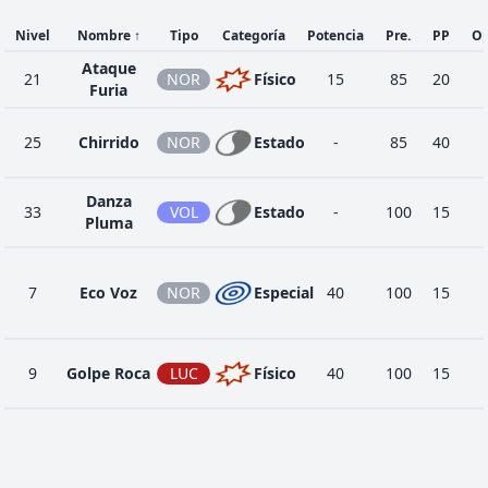
Nivel
Nombre
↑
Tipo
Categoría
Potencia
Pre.
PP
Op
Ataque
21
NOR
Físico
15
85
20
Furia
25
Chirrido
NOR
Estado
-
85
40
Danza
33
VOL
Estado
-
100
15
Pluma
7
Eco Voz
NOR
Especial
40
100
15
9
Golpe Roca
LUC
Físico
40
100
15
3
Gruñido
NOR
Estado
-
100
40