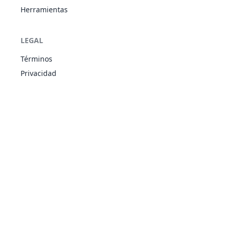
Herramientas
Desarme
SIN
Físico
65
100
20
-
LEGAL
Términos
Privacidad
Descanso
PSÍ
Estado
-
-
5
-
Despejar
VOL
Estado
-
-
15
-
Doble Equipo
NOR
Estado
-
-
15
-
Día Soleado
FUE
Estado
-
-
5
-