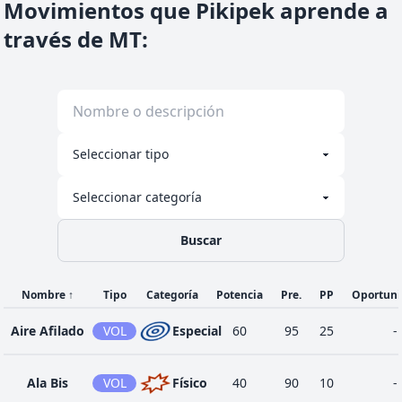
Movimientos que Pikipek aprende a
través de MT
27
Pico Taladro
VOL
:
Físico
80
100
20
1
Picotazo
VOL
Físico
35
100
35
15
Picoteo
VOL
Físico
60
100
20
19
Respiro
VOL
Estado
-
-
5
Buscar
31
Semilladora
PLA
Físico
25
100
30
Nombre
↑
Tipo
Categoría
Potencia
Pre.
PP
Oportun
Aire Afilado
VOL
Especial
60
95
25
-
13
Supersónico
NOR
Estado
-
55
20
Ala Bis
VOL
Físico
40
90
10
-
37
Vozarrón
NOR
Especial
90
100
10