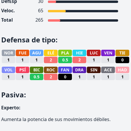
DefEsp
30
Veloc.
65
Total
265
Defensa de tipo
:
NOR
FUE
AGU
ELÉ
PLA
HIE
LUC
VEN
TIE
1
1
1
2
0.5
2
1
1
0
VOL
PSÍ
BIC
ROC
FAN
DRA
SIN
ACE
HAD
1
1
0.5
2
0
1
1
1
1
Pasiva
:
Experto
:
Aumenta la potencia de sus movimientos débiles.