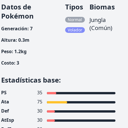
Datos de
Tipos
Biomas
Pokémon
Jungla
Normal
(Común)
Generación
:
7
Volador
Altura
:
0.3
m
Peso
:
1.2
kg
Costo
:
3
Estadísticas base
:
PS
35
Ata
75
Def
30
AtEsp
30