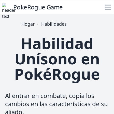
PokeRogue Game
Hogar
Habilidades
Habilidad
Unísono en
PokéRogue
Al entrar en combate, copia los
cambios en las características de su
aliado.