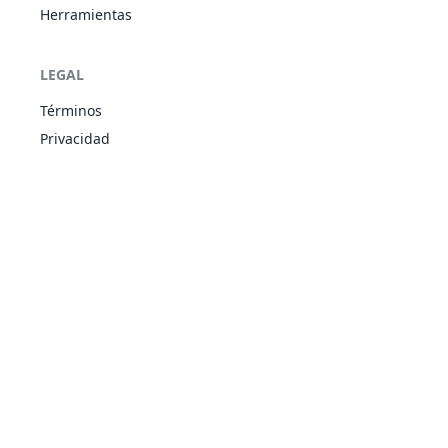
Herramientas
LEGAL
Términos
Privacidad