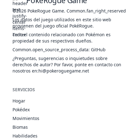
PokeRogue Game
©2026
PokeRogue Game
.
Common.fan_right_reserved
Los datos del juego utilizados en este sitio web
provienen del juego oficial PokéRogue.
Todo el contenido relacionado con Pokémon es
propiedad de sus respectivos dueños.
Common.open_source_process_data
:
GitHub
¿Preguntas, sugerencias o inquietudes sobre
derechos de autor? Por favor, ponte en contacto con
nosotros en
:hi@pokeroguegame.net
SERVICIOS
Hogar
Pokédex
Movimientos
Biomas
Habilidades